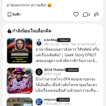
ม่ายบอกกกกก ความลับ! 😝
บันทึก
2
กำลังนิยมในบล็อกดิต
ด.ดล Blog
ยืนยันแล้ว
เมื่อวาน เวลา 13:43 • วิทยาศาสตร์ & เทคโนโลยี
อาณานิคมบนดาวอังคาร วิสัยทัศน์ หรือ
แค่เรื่องเพ้อฝัน? | Geek Story EP827
เคยมองดูดาวแล้วคิดว่าสักวันเราจะย้าย
ไปอยู่บนดาวอังคารตามที่ Elon Musk
SCB Thailand
ยืนยันแล้ว
หรือ Jeff Bezos บอกไว้หรือเปล่า ภาพ
ได้รับการบูสต์
ฝันที่มหาเศรษฐีซิลิคอนแวลลีย์วาดไว้ว่า
ป้าเก๋าเล่ากลโกง EP4 ตอนเขาบอกจะ
มนุษย์นับล้านจะไปสร้างอาณานิคม
ได้เงินคืน เมื่อห้างดังโทรหาคุณวิยะดา
ใหม่ ล้อมรอบด้วยเทคโนโลยีสุดล้ำ อาจ
แจ้งเรื่องเคลมสินค้าแล้วบอกว่าจะคืน
จะฟังดูน่าตื่นเต้น แต่ความจริงที่ถูกซ่อน
เงิน คุณวิยะดาจะได้เงินจริง หรือเป็น
ลงทุนแมน
ไว้ใต้พรมคือ ดาวอังคารเป็นเพียงนรกที่
ยืนยันแล้ว
เรื่องจ้อจี้ หาคำตอบได้ที่ “ป้าเก๋าเล่ากล
7 ชั่วโมงที่แล้ว • ธุรกิจ