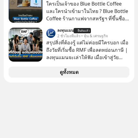
เต็มไปด้วยรังสีมรณะและฝุ่นพิษ แล้ว
โกง” EP4 ตอน “เขาบอกว่าจะได้เงิน
ใครเป็นเจ้าของ Blue Bottle Coffee
ทำไมบรรดาผู้นำเทคโนโลยีถึงยัง
คืน” #ป้าเก๋าเล่ากลโกง #แก้เกมกลโกง
และใครนำเข้ามาในไทย ? Blue Bottle
พยายามหลอกขายฝันลมๆ แล้งๆ นี้ให้
#อยู่อย่างยั่งยืน #Cybersecurity #เตือน
Coffee ร้านกาแฟจากสหรัฐฯ ที่ขึ้นชื่อ
กับคนทั้งโลก พวกเขากำลังซ่อนความ
ภัยออนไลน์
เรื่องความพิถีพิถัน กำลังจะเปิดสาขา
ลับอะไรไว้เบื้องหลังโปรเจกต์อวกาศที่
ลงทุนแมน
ยืนยันแล้ว
แรกในประเทศไทย ที่ Central Park
2 ชั่วโมงที่แล้ว • หุ้น & เศรษฐกิจ
ผลาญทรัพยากรมหาศาล วันนี้เราจะมา
สรุปสิ่งที่ต้องรู้ แต่ไม่ค่อยมีใครบอก เมื่อ
กะเทาะเปลือกความลวงโลกนี้กัน ใครที่
ถึงวัยที่เริ่มซื้อ RMF เพื่อลดหย่อนภาษี |
คิดว่าอนาคตของมนุษยชาติอยู่บนดาว
ลงทุนแมนจะเล่าให้ฟัง เมื่อเข้าสู่วัย
ดวงอื่น เลือกฟังกันได้เลยนะครับ อย่า
ทำงานและเริ่มมีรายได้ถึงเกณฑ์เสีย
ลืมกด Follow ติดตาม PodCast ช่อง
ภาษี หลายคนมักได้รับคำแนะนำให้
ดูทั้งหมด
Geek Forever’s Podcast ของผมกัน
ลงทุนใน RMF เพราะนอกจากจะช่วยลด
ด้วยนะครับ 🎧 ฟังผ่าน Spotify :
หย่อนภาษีได้แล้ว ยังเป็นโอกาสในการ
https://tinyurl.com/3yma5h3e 🎧
สร้างความมั่งคั่งระยะยาว แต่น้อยคน
ฟังผ่าน Apple Podcast :
นักที่จะลงลึกว่า ถ้าลงทุนใน RMF ควรรู้
https://apple.co/2lEqPPg 🎧 ฟังผ่าน
อะไรบ้าง ควรดู ตรงไหน ทำอย่างไร ถึง
Podbean :
จะดีกับเรา แล้วเราควรรู้ข้อมูลอะไร
https://tinyurl.com/4kurcs6x 🎧 ฟัง
เกี่ยวกับ RMF บ้าง เพื่อให้นำไปใช้ต่อได้
ผ่าน Youtube :
จริง ๆ ลงทุนแมนจะเล่าให้ฟัง
https://youtu.be/W2U60tbaMqM