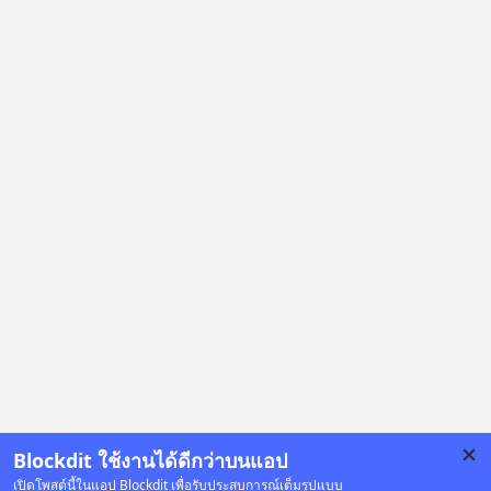
The original article appeared here
https://www.tharadhol.com/geek-
story-ep827-is-a-colony-on-mars-
real/ ติดตามสาระดี ๆ อัพเดททุกวันผ่าน
Line OA ด.ดล Blog คลิกเลย -->
https://lin.ee/aMEkyNA
========================= 📣
สนับสนุนโดย 📣
=========================
เครียด หลับยาก ผมอยากแนะนำ
ผลิตภัณฑ์เสริมอาหาร Diip CBD ช่วย
บรรเทาความเครียด ลดความวิตกกังวล
เพิ่มการผ่อนคลาย ซึ่งช่วยให้การนอน
หลับมีประสิทธิภาพมากยิ่งขึ้น 📍 สนใจ
สั่งซื้อสินค้า Diip CBD 💬 LINE :
@diipgeek 🔗 หรือกดลิงก์
https://lin.ee/U91Fzyz
Blockdit ใช้งานได้ดีกว่าบนแอป
เปิดโพสต์นี้ในแอป Blockdit เพื่อรับประสบการณ์เต็มรูปแบบ