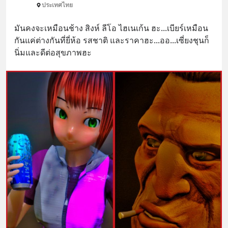
ประเทศไทย
มันคงจะเหมือนช้าง สิงห์ ลีโอ ไฮเนเก้น ฮะ...เบียร์เหมือน
กันแค่ต่างกันที่ยี่ห้อ รสชาติ และราคาฮะ...ออ...เซี่ยงชุนก็
นิ่มและดีต่อสุขภาพฮะ