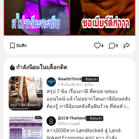
บันทึก
4
5
กำลังนิยมในบล็อกดิต
WealthThink
ยืนยันแล้ว
1 ชั่วโมงที่แล้ว • ธุรกิจ
สรุป 7 ข้อ เรื่องภาษี ที่คนขายของ
ออนไลน์ แล้วไม่อยากโดนภาษีย้อนหลัง
ต้องรู้ ภาษีย้อนหลังคือฝันร้าย ที่พ่อค้า
แม่ค้าคนไหนก็คงไม่อยากพบเจอ
SCB Thailand
ยืนยันแล้ว
ได้รับการบูสต์
ลาว2030จาก Landlocked สู่ Land-
linked Economy สปป.ลาว กำลัง