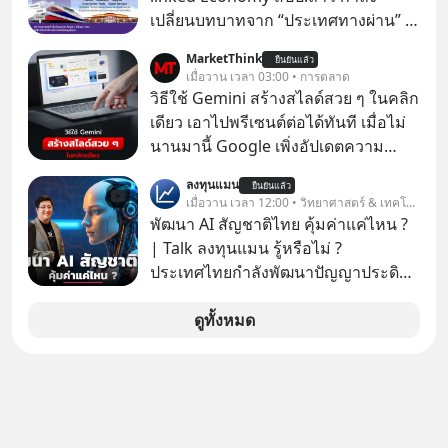
เปลี่ยนบทบาทจาก “ประเทศทางผ่าน” สู่
“ศูนย์กลางเศรษฐกิจและโลจิสติกส์”
MarketThink
ยืนยันแล้ว
ของอนุภูมิภาคลุ่มแม่น้ำโขง
เมื่อวาน เวลา 03:00 • การตลาด
วิธีใช้ Gemini สร้างสไลด์สวย ๆ ในคลิก
เดียว เอาไปพรีเซนต์ต่อได้ทันที เมื่อไม่
นานมานี้ Google เพิ่งอัปเดตความ
สามารถใหม่ให้กับ Google Slides ให้
ลงทุนแมน
ยืนยันแล้ว
สามารถใช้ Gemini ช่วยสร้างสไลด์นำ
เมื่อวาน เวลา 12:00 • วิทยาศาสตร์ & เทคโนโลยี
เสนอแบบสวย ๆ ได้ในคลิกเดียว ไม่ต้อง
พัฒนา AI สัญชาติไทย คุ้มค่าแค่ไหน ?
เสียเวลาทำเองอีกต่อไป
| Talk ลงทุนแมน รู้หรือไม่ ?
ประเทศไทยกำลังพัฒนาปัญญาประดิษฐ์
หรือ AI เป็นของตัวเอง ภายใต้ชื่อ
“ThaiLLM” เพื่อให้คนไทยมีโครงสร้าง
ดูทั้งหมด
พื้นฐานด้าน AI ที่เข้าใจภาษาไทย และ
บริบททางสังคมไทยได้เป็นอย่างดี
คำถามคือ การลงมือพัฒนา AI ของ
ประเทศจะคุ้มค่าแค่ไหน ? และหลังจาก
นำ ThaiLLM มาใช้จริง จะเกิดอะไรขึ้น