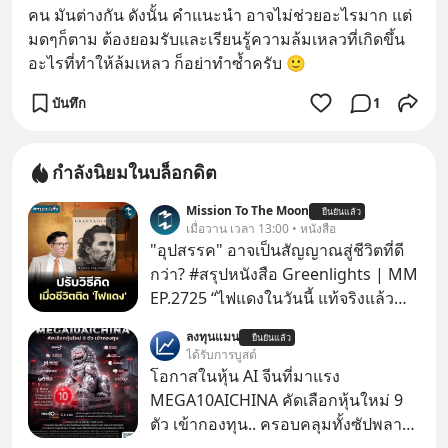
คน มันต่างกัน ดังนั้น คำแนะนำ อาจไม่ช่วยอะไรมาก แต่
มดๆก็ตาม ต้องยอมรับและเรียนรู้ความล้มเหลวที่เกิดขึ้น 
อะไรที่ทำให้ล้มเหลว ก็อย่าทำซ้ำครับ 🙂
บันทึก
1
กำลังนิยมในบล็อกดิต
Mission To The Moon
ยืนยันแล้ว
เมื่อวาน เวลา 13:00 • หนังสือ
"อุปสรรค" อาจเป็นสัญญาณสู่ชีวิตที่ดี
กว่า? #สรุปหนังสือ Greenlights | MM
EP.2725 “ไฟแดงในวันนี้ แท้จริงแล้ว
อาจเป็นสัญญาณไฟเขียวที่ยังไม่ถึงเวลา
ลงทุนแมน
ยืนยันแล้ว
เปลี่ยนสี” McConaughey ดาราดาวรุ่ง
ได้รับการบูสต์
ในยุคหนึ่ง เคยปฏิเสธเงินค่าตัวหนังรอม
โอกาสในหุ้น AI จีนที่มาแรง
คอมที่สูงถึง 14.5 ล้านดอลลาร์ (หรือ
MEGA10AICHINA คัดเลือกหุ้นใหม่ 9
ราว 500 ล้านบาท) เพียงเพราะเขาไม่
ตัว เข้ากองทุน.. ครอบคลุมทั้งซัปพลาย
อยากขังตัวเองไว้ในกล่องเดิมๆ ผลที่