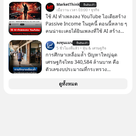
เชน AI จีน พิเศษ ช่วง 3 - 19 ส.ค. 69 มี
MarketThink
ตามมาคือ โทรศัพท์ของเขากลายเป็น
ยืนยันแล้ว
โปรโมชัน ลด 50% ค่าธรรมเนียมซื้อ |
เมื่อวาน เวลา 03:00 • ธุรกิจ
ความเงียบสนิทนานถึง 14 เดือนเต็ม แต่
ยอด 2 ล้านบาทขึ้นไป ฟรีค่าธรรมเนียม
ใช้ AI ทำเพลงลง YouTube ไอเดียสร้าง
ความเงียบและ "ไฟแดง" ในวันนั้นกลับ
ซื้อ
Passive Income ในยุคนี้ ตอนนี้หลาย ๆ
กลายเป็นการถอยหลังเพื่อตั้งหลัก จนส่ง
คนน่าจะเคยได้ยินเพลงที่ใช้ AI สร้าง
ให้เขาก้าวขึ้นไปยืนถือรางวัลออสการ์
ผ่านหูกันมาบ้าง เช่น เพลง “ไม่มีใคร
ในบทบาทที่เปลี่ยนชีวิตเขาไปตลอดกาล
ลงทุนแมน
ยืนยันแล้ว
รู้ตัวเรา” จากช่องชื่อว่า UNHEARD
5 ชั่วโมงที่แล้ว • หุ้น & เศรษฐกิจ
ใน MM EP. นี้ เราจะมาร่วมถอดรหัส
MUSIC ที่ตอนนี้มียอดรับชมกว่า 26
การศึกษาเหลื่อมล้ำ ปัญหาใหญ่ฉุด
และปรับวิธีคิดกันว่า Greenlight (ไฟ
ล้านครั้งแล้ว
เศรษฐกิจไทย 340,584 ล้านบาท คือ
เขียว) จะสร้างมันขึ้นมาล่วงหน้าด้วย
ตัวเลขงบประมาณที่กระทรวง
วินัยและความพร้อมได้อย่างไร?
ศึกษาธิการ ได้รับจัดสรรในงบประมาณ
Yellowlight (ไฟเหลือง) จะรับมือกับ
รายจ่ายประจำปี 2568 ซึ่งมากที่สุดเป็น
ดูทั้งหมด
สัญญาณเตือน และชะลอตัวอย่างมีสติ
อันดับ 2 รองจากกระทรวงการคลัง
อย่างไร? Redlight (ไฟแดง) จะเปลี่ยน
อุปสรรคและความผิดพลาดให้กลายเป็น
บทเรียนที่ส่งเราไปได้ไกลกว่าเดิมได้
อย่างไร? หากคุณกำลังรู้สึกว่าชีวิตเจอ
แต่ทางตัน ลองเปิดใจฟัง EP. นี้ แล้วคุณ
จะพบว่า อุปสรรคตรงหน้าอาจเป็นเพียง