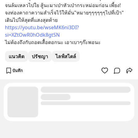
จนล้มเหลวไปใย สู้นะมาเป่าหัวเป่ากระหม่อมก่อน เพี้ยง!
จงท่องคาถาความสำเร็จไว้ให้มั่น"หมายๆๆๆๆๆๆไปที่เป้า"
เดินไปให้สุดที่แสงสุดท้าย
https://youtu.be/wseMK6ni3DI?
si=XZtOwR0hOdk8gtSN
ไม่ต้องถึงกับถอดเสื้อดอกนะ เอาเบาๆก๊ะพอนะ
แนวคิด
ปรัชญา
ไลฟ์สไตล์
บันทึก