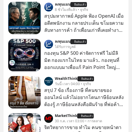
ลงทุนแมน
ยืนยันแล้ว
8 ชั่วโมงที่แล้ว • ธุรกิจ
สรุปมหากาพย์ Apple ฟ้อง OpenAI เมื่อ
อดีตพนักงาน กลายประเด็น ขโมยความ
ลับทางการค้า ถ้าเพื่อนเก่าที่เคยทำงาน
ด้วยกัน ทักมาขอให้เราช่วยหาไฟล์งาน
ลงทุนแมน
ยืนยันแล้ว
เก่าที่เขาเคยทำไว้ ตอนยังอยู่บริษัท
ได้รับการบูสต์
เดียวกัน
กองทุน S&P 500 ค่าจัดการฟรี ไม่มีลิ
มิต กองแรกในไทย มาแล้ว.. กองทุนที่
ออกแบบมาเพื่อแก้ Pain Point ใหญ่
ของนักลงทุนไทยพร้อมกัน 3 เรื่อง
WealthThink
ยืนยันแล้ว
วันนี้ เวลา 04:00 • ธุรกิจ
สรุป 7 ข้อ เรื่องภาษี ที่คนขายของ
ออนไลน์ แล้วไม่อยากโดนภาษีย้อนหลัง
ต้องรู้ ภาษีย้อนหลังคือฝันร้าย ที่พ่อค้า
แม่ค้าคนไหนก็คงไม่อยากพบเจอ
MarketThink
ยืนยันแล้ว
30 ก.ค. เวลา 03:00 • การตลาด
จิตวิทยาการขาย ทำไม คนขายหน้าตา