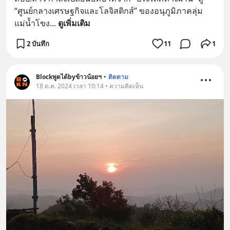
“ศูนย์กลางเศรษฐกิจและโลจิสติกส์” ของอนุภูมิภาคลุ่ม
แม่น้ำโขง
... 
ดูเพิ่มเติม
2 บันทึก
11
1
Blockพูดได้byข้าวน้อยฯ
•
ติดตาม
18 ต.ค. 2024 เวลา 10:14 • ความคิดเห็น