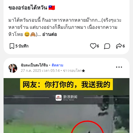
ของอร่อยไต้หวัน 🇹🇼
มาไต้หวันรอบนี้ กินอาหารหลากหลายม๊ากก…(จริงๆแวะ
หลายร้าน แต่บางอย่างก็ลืมเก็บภาพมา เนื่องจากความ
หิวโหย 😆🙈)
... 
อ่านต่อ
5 บันทึก
6
6
ฉันจะเป็นสะใภ้จีน
•
ติดตาม
27 ก.ค. 2025 เวลา 05:14 • ข่าวรอบโลก