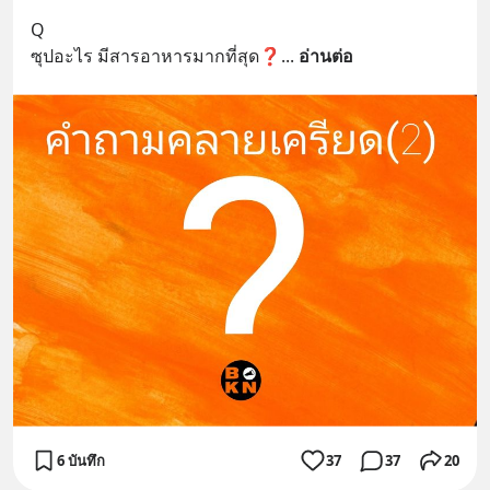
Q
ซุปอะไร มีสารอาหารมากที่สุด❓
... 
อ่านต่อ
6 บันทึก
37
37
20