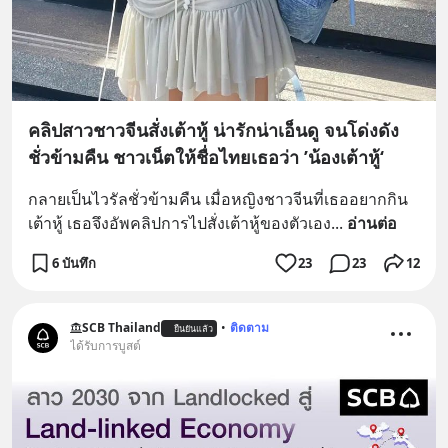
คลิปสาวชาวจีนสั่งเต้าหู้ น่ารักน่าเอ็นดู จนโด่งดัง
ชั่วข้ามคืน ชาวเน็ตให้ชื่อไทยเธอว่า ’น้องเต้าหู้‘
กลายเป็นไวรัลชั่วข้ามคืน เมื่อหญิงชาวจีนที่เธออยากกิน
เต้าหู้ เธอจึงอัพคลิปการไปสั่งเต้าหู้ของตัวเอง
... 
อ่านต่อ
6 บันทึก
23
23
12
SCB Thailand
•
ติดตาม
ยืนยันแล้ว
ได้รับการบูสต์