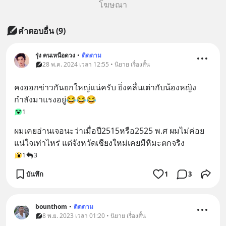
โฆษณา
คำตอบอื่น
(
9
)
รุ่ง ฅนเหนือดวง
•
ติดตาม
28 พ.ค. 2024 เวลา 12:55 • นิยาย เรื่องสั้น
คงออกข่าวกันยกใหญ่แน่ครับ ยิ่งคลื่นเต่ากับน้องหญิง
กำลังมาแรงอยู่😂😂😂
1
ผมเคยอ่านเจอนะว่าเมื่อปี2515หรือ2525 พ.ศ ผมไม่ค่อย
แน่ใจเท่าไหร่ แต่จังหวัดเชียงใหม่เคยมีหิมะตกจริง
1
3
บันทึก
1
3
bounthom
•
ติดตาม
8 พ.ย. 2023 เวลา 01:20 • นิยาย เรื่องสั้น