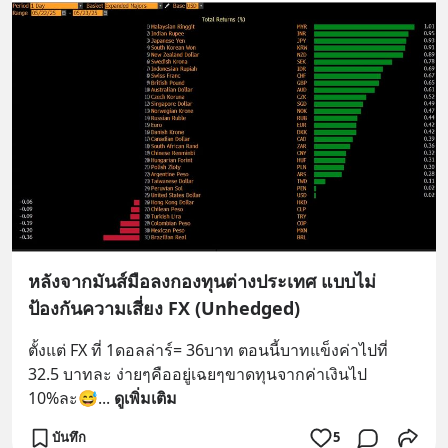
หลังจากมันส์มือลงกองทุนต่างประเทศ แบบไม่
ป้องกันความเสี่ยง FX (Unhedged)
ตั้งแต่ FX ที่ 1ดอลล่าร์= 36บาท ตอนนี้บาทแข็งค่าไปที่ 
32.5 บาทละ ง่ายๆคืออยู่เฉยๆขาดทุนจากค่าเงินไป 
10%ละ😅
... 
ดูเพิ่มเติม
บันทึก
5