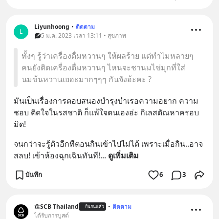
Liyunhoong
•
ติดตาม
L
5 ม.ค. 2023 เวลา 13:11 • สุขภาพ
ทั้งๆ รู้ว่าเครื่องดื่มหวานๆ ให้ผลร้าย แต่ทำไมหลายๆ
คนยังติดเครื่องดื่มหวานๆ ไหนจะชานมไข่มุกที่ใส่
นมข้นหวานเยอะมากๆๆๆ กันจังอ้ะคะ ?
มันเป็นเรื่องการตอบสนองบำรุงบำเรอความอยาก ความ
ชอบ ติดใจในรสชาติ ก็แพ้ใจตนเองอ่ะ กิเลสตัณหาครอบ
มิด!
จนกว่าจะรู้ตัวอีกทีตอนกินเข้าไปไม่ได้ เพราะเมื่อกิน..อาจ
สลบ! เข้าห้องฉุกเฉินทันที!
... 
ดูเพิ่มเติม
บันทึก
6
3
SCB Thailand
•
ติดตาม
ยืนยันแล้ว
ได้รับการบูสต์