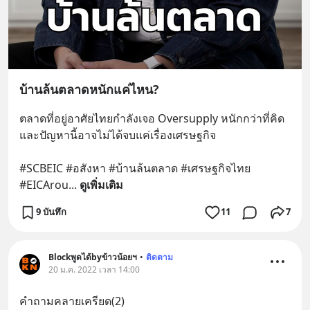
บ้านล้นตลาดหนักแค่ไหน?
ตลาดที่อยู่อาศัยไทยกำลังเจอ Oversupply หนักกว่าที่คิด 
และปัญหานี้อาจไม่ได้จบแค่เรื่องเศรษฐกิจ 
#SCBEIC #อสังหา #บ้านล้นตลาด #เศรษฐกิจไทย 
#EICArou
... 
ดูเพิ่มเติม
9 บันทึก
11
7
Blockพูดได้byข้าวน้อยฯ
•
ติดตาม
20 ม.ค. 2022 เวลา 14:00
คำถามคลายเครียด(2)