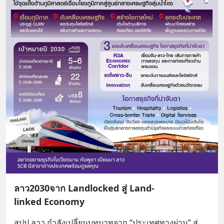
ลาว2030จาก Landlocked สู่ Land-
linked Economy
สปป.ลาว กำลังเปลี่ยนบทบาทจาก “ประเทศทางผ่าน” สู่ 