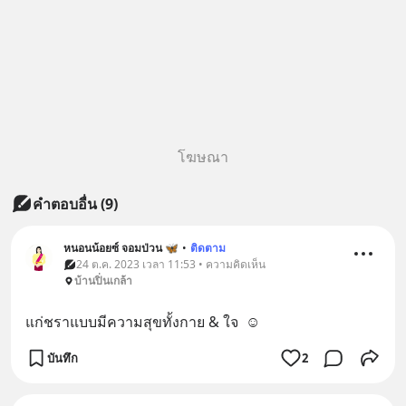
โฆษณา
คำตอบอื่น
(
9
)
หนอนน้อยซ์ จอมป่วน 🦋
•
ติดตาม
24 ต.ค. 2023 เวลา 11:53 • ความคิดเห็น
บ้านปิ่นเกล้า
แก่ชราแบบมีความสุขทั้งกาย & ใจ  ☺️
บันทึก
2