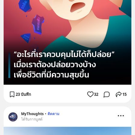
23 บันทึก
32
15
MyThoughts
•
ติดตาม
ได้รับการบูสต์