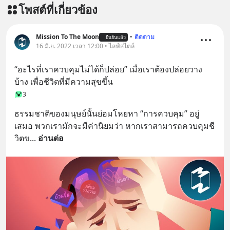
โพสต์ที่เกี่ยวข้อง
Mission To The Moon
•
ติดตาม
ยืนยันแล้ว
16 มิ.ย. 2022 เวลา 12:00 • ไลฟ์สไตล์
“อะไรที่เราควบคุมไม่ได้ก็ปล่อย” เมื่อเราต้องปล่อยวาง
บ้าง เพื่อชีวิตที่มีความสุขขึ้น
3
ธรรมชาติของมนุษย์นั้นย่อมโหยหา “การควบคุม” อยู่
เสมอ พวกเรามักจะมีค่านิยมว่า หากเราสามารถควบคุมชี
วิตข
... 
อ่านต่อ