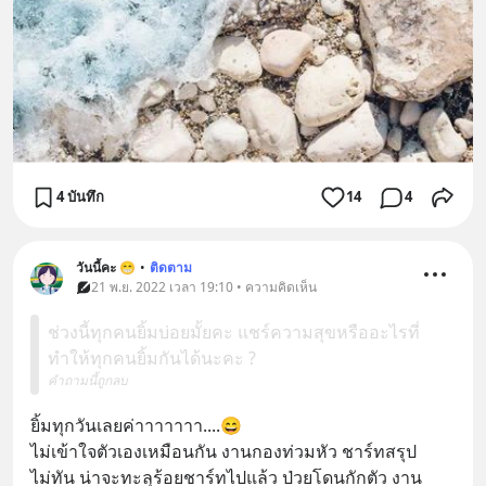
4 บันทึก
14
4
วันนี้คะ 😁
•
ติดตาม
21 พ.ย. 2022 เวลา 19:10 • ความคิดเห็น
ช่วงนี้ทุกคนยิ้มบ่อยมั้ยคะ แชร์ความสุขหรืออะไรที่
ทำให้ทุกคนยิ้มกันได้นะคะ ?
คำถามนี้ถูกลบ
ยิ้มทุกวันเลยค่าาาาาาา....😄
ไม่เข้าใจตัวเองเหมือนกัน งานกองท่วมหัว ชาร์ทสรุป
ไม่ทัน น่าจะทะลุร้อยชาร์ทไปแล้ว ป่วยโดนกักตัว งาน