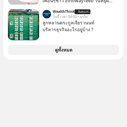
เพื่อนๆชาว InnowayTeeb วันหยุด
สบายๆ วันนี้แอดเพิ่งจะอ่านหนังสือที่น่า
WealthThink
ยืนยันแล้ว
สนใจจบแล้วเกิดคำถามว่า
วันนี้ เวลา 04:00 • ธุรกิจ
ลูกหลานตระกูลเจียรวนนท์
บริหารธุรกิจอะไรอยู่บ้าง ?
ดูทั้งหมด