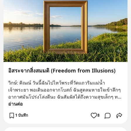
อิสระจากสิ่งสมมติ (Freedom from Illusions)
วิกษ์: คิณณ์ วันนี้ฉันไปไหว้พระที่วัดแถวริมแม่น้ำ
เจ้าพระยา พอเดินออกจากโบสถ์ ฉันสูดลมหายใจเข้าลึกๆ 
อากาศมันโปร่งโล่งดีนะ ฉันสัมผัสได้ถึงความสุขเล็กๆ ท
... 
อ่านต่อ
1 บันทึก
8