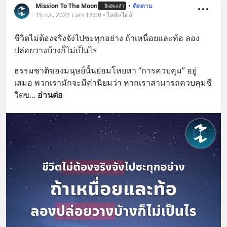
Mission To The Moon
•
ติดตาม
ยืนยันแล้ว
15 ก.ย. 2022 เวลา 12:00 • ไลฟ์สไตล์
ชีวิตไม่ต้องจริงจังไปซะทุกอย่าง ถ้าเหนื่อยและท้อ ลอง
ปล่อยวางบ้างก็ไม่เป็นไร
ธรรมชาติของมนุษย์นั้นย่อมโหยหา “การควบคุม” อยู่
เสมอ พวกเรามักจะมีค่านิยมว่า หากเราสามารถควบคุมชี
วิตข
... 
อ่านต่อ