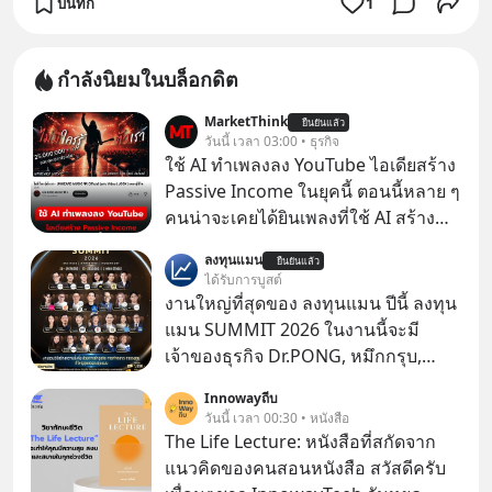
บันทึก
1
กำลังนิยมในบล็อกดิต
MarketThink
ยืนยันแล้ว
วันนี้ เวลา 03:00 • ธุรกิจ
ใช้ AI ทำเพลงลง YouTube ไอเดียสร้าง
Passive Income ในยุคนี้ ตอนนี้หลาย ๆ
คนน่าจะเคยได้ยินเพลงที่ใช้ AI สร้าง
ผ่านหูกันมาบ้าง เช่น เพลง “ไม่มีใคร
ลงทุนแมน
ยืนยันแล้ว
รู้ตัวเรา” จากช่องชื่อว่า UNHEARD
ได้รับการบูสต์
MUSIC ที่ตอนนี้มียอดรับชมกว่า 26
งานใหญ่ที่สุดของ ลงทุนแมน ปีนี้ ลงทุน
ล้านครั้งแล้ว
แมน SUMMIT 2026 ในงานนี้จะมี
เจ้าของธุรกิจ Dr.PONG, หมึกกรุบ,
Srichand, Jones’ Salad, LA GLACE,
Innowayถีบ
Fastwork, MizuMi, KARMART, อิชิตัน
วันนี้ เวลา 00:30 • หนังสือ
มาแชร์ความรู้การสร้างธุรกิจ
The Life Lecture: หนังสือที่สกัดจาก
แนวคิดของคนสอนหนังสือ สวัสดีครับ