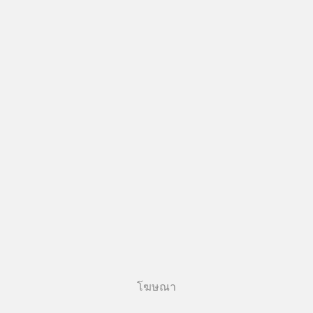
โฆษณา