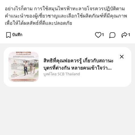
อย่างไรก็ตาม การใช้สมุนไพรฟ้าทะลายโจรควรปฏิบัติตาม
คำแนะนำของผู้เชี่ยวชาญและเลือกใช้ผลิตภัณฑ์ที่มีคุณภาพ
เพื่อให้ได้ผลลัพธ์ที่ดีและปลอดภัย
บันทึก
1
1
สิทธิที่คุณพ่อควรรู้ เกี่ยวกับสถานะ
บุตรที่ต่างกัน หลายคนเข้าใจว่า
บูสต์โดย SCB Thailand
"เมื่อเป็นลูกของพ่อและแม่ ก็ย่อม
เป็นบุตรชอบด้วยกฎหมายของทั้ง
สองฝ่าย" แต่ในความเป็นจริง
กฎหมายไทยไม่ได้กำหนดไว้แบบ
นั้น