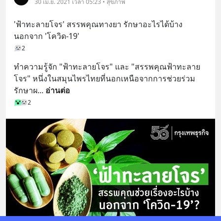
30 เม.ย. 2021 เวลา 05:23 • สุขภาพ
'ฟ้าทะลายโจร' สรรพคุณทางยา รักษาอะไรได้บ้าง 
นอกจาก 'โควิด-19'
2
ทำความรู้จัก "ฟ้าทะลายโจร" และ "สรรพคุณฟ้าทะลาย
โจร" หนึ่งในสมุนไพรไทยที่นอกเหนือจากการช่วยร่วม
รักษาผ
... 
อ่านต่อ
2