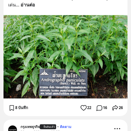
เด่น
... 
อ่านต่อ
8 บันทึก
22
16
26
กรุงเทพธุรกิจ
•
ติดตาม
ยืนยันแล้ว