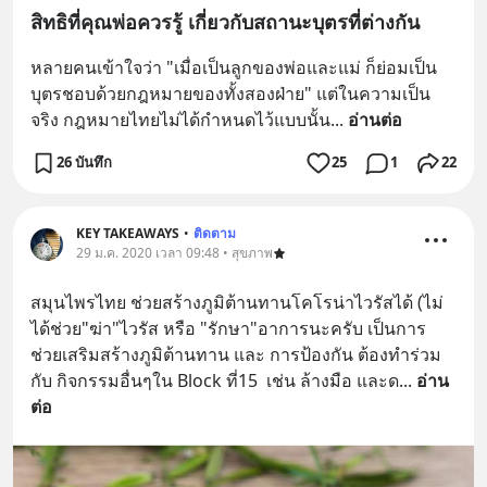
สิทธิที่คุณพ่อควรรู้ เกี่ยวกับสถานะบุตรที่ต่างกัน
หลายคนเข้าใจว่า "เมื่อเป็นลูกของพ่อและแม่ ก็ย่อมเป็น
บุตรชอบด้วยกฎหมายของทั้งสองฝ่าย" แต่ในความเป็น
จริง กฎหมายไทยไม่ได้กำหนดไว้แบบนั้น
... 
อ่านต่อ
26 บันทึก
25
1
22
KEY TAKEAWAYS
•
ติดตาม
29 ม.ค. 2020 เวลา 09:48 • สุขภาพ
สมุนไพรไทย ช่วยสร้างภูมิต้านทานโคโรน่าไวรัสได้ (ไม่
ได้ช่วย"ฆ่า"ไวรัส หรือ "รักษา"อาการนะครับ เป็นการ
ช่วยเสริมสร้างภูมิต้านทาน และ การป้องกัน ต้องทำร่วม
กับ กิจกรรมอื่นๆใน Block ที่15  เช่น ล้างมือ และด
... 
อ่าน
ต่อ