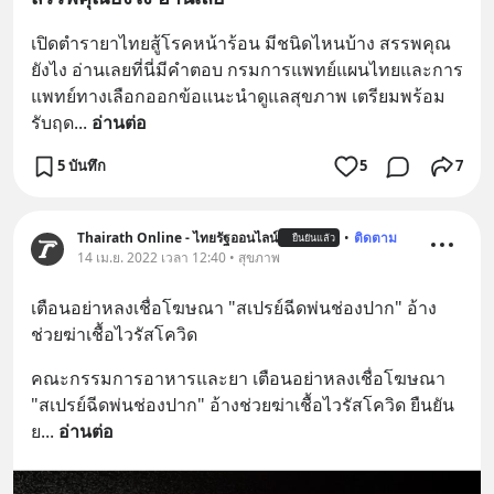
เปิดตำรายาไทยสู้โรคหน้าร้อน มีชนิดไหนบ้าง สรรพคุณ
ยังไง อ่านเลยที่นี่มีคำตอบ กรมการแพทย์แผนไทยและการ
แพทย์ทางเลือกออกข้อแนะนำดูแลสุขภาพ เตรียมพร้อม
รับฤด
... 
อ่านต่อ
5 บันทึก
5
7
Thairath Online - ไทยรัฐออนไลน์
•
ติดตาม
ยืนยันแล้ว
14 เม.ย. 2022 เวลา 12:40 • สุขภาพ
เตือนอย่าหลงเชื่อโฆษณา "สเปรย์ฉีดพ่นช่องปาก" อ้าง
ช่วยฆ่าเชื้อไวรัสโควิด
คณะกรรมการอาหารและยา เตือนอย่าหลงเชื่อโฆษณา 
"สเปรย์ฉีดพ่นช่องปาก" อ้างช่วยฆ่าเชื้อไวรัสโควิด ยืนยัน
ย
... 
อ่านต่อ