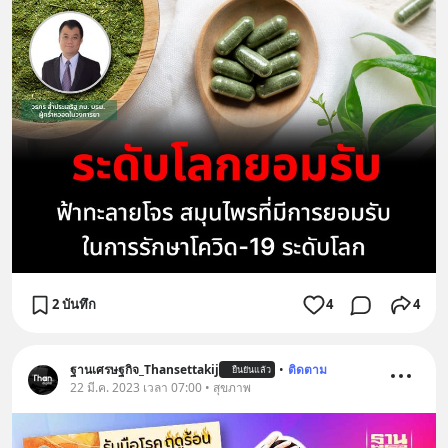
2 บันทึก
4
4
ฐานเศรษฐกิจ_Thansettakij
•
ติดตาม
ยืนยันแล้ว
22 มี.ค. 2023 เวลา 07:00 • สุขภาพ