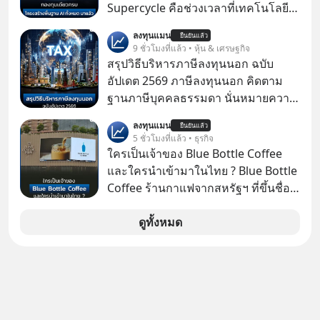
ใหม่ ล้อมรอบด้วยเทคโนโลยีสุดล้ำ อาจ
Supercycle คือช่วงเวลาที่เทคโนโลยี
จะฟังดูน่าตื่นเต้น แต่ความจริงที่ถูกซ่อน
ปัญญาประดิษฐ์ จะกลายเป็นตัวขับ
ลงทุนแมน
ไว้ใต้พรมคือ ดาวอังคารเป็นเพียงนรกที่
ยืนยันแล้ว
เคลื่อนหลัก ของการเติบโตทาง
9 ชั่วโมงที่แล้ว • หุ้น & เศรษฐกิจ
เต็มไปด้วยรังสีมรณะและฝุ่นพิษ แล้ว
เศรษฐกิจ และวิถีชีวิตของผู้คนอย่าง
สรุปวิธีบริหารภาษีลงทุนนอก ฉบับ
ทำไมบรรดาผู้นำเทคโนโลยีถึงยัง
ยาวนานต่อจากนี้
อัปเดต 2569 ภาษีลงทุนนอก คิดตาม
พยายามหลอกขายฝันลมๆ แล้งๆ นี้ให้
ฐานภาษีบุคคลธรรมดา นั่นหมายความ
กับคนทั้งโลก พวกเขากำลังซ่อนความ
ว่าถ้าเรามีกำไร 100,000 บาท
ลับอะไรไว้เบื้องหลังโปรเจกต์อวกาศที่
ลงทุนแมน
ยืนยันแล้ว
5 ชั่วโมงที่แล้ว • ธุรกิจ
ผลาญทรัพยากรมหาศาล วันนี้เราจะมา
ใครเป็นเจ้าของ Blue Bottle Coffee
กะเทาะเปลือกความลวงโลกนี้กัน ใครที่
และใครนำเข้ามาในไทย ? Blue Bottle
คิดว่าอนาคตของมนุษยชาติอยู่บนดาว
Coffee ร้านกาแฟจากสหรัฐฯ ที่ขึ้นชื่อ
ดวงอื่น เลือกฟังกันได้เลยนะครับ อย่า
เรื่องความพิถีพิถัน กำลังจะเปิดสาขา
ลืมกด Follow ติดตาม PodCast ช่อง
แรกในประเทศไทย ที่ Central Park
ดูทั้งหมด
Geek Forever’s Podcast ของผมกัน
ด้วยนะครับ 🎧 ฟังผ่าน Spotify :
https://tinyurl.com/3yma5h3e 🎧
ฟังผ่าน Apple Podcast :
https://apple.co/2lEqPPg 🎧 ฟังผ่าน
Podbean :