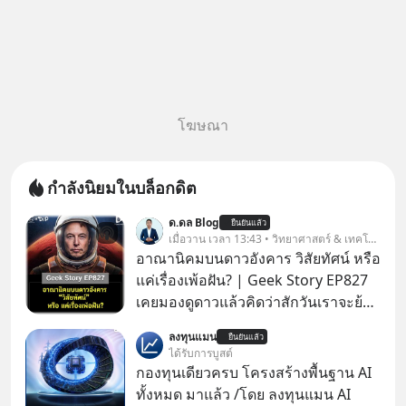
โฆษณา
กำลังนิยมในบล็อกดิต
ด.ดล Blog
ยืนยันแล้ว
เมื่อวาน เวลา 13:43 • วิทยาศาสตร์ & เทคโนโลยี
อาณานิคมบนดาวอังคาร วิสัยทัศน์ หรือ
แค่เรื่องเพ้อฝัน? | Geek Story EP827
เคยมองดูดาวแล้วคิดว่าสักวันเราจะย้าย
ไปอยู่บนดาวอังคารตามที่ Elon Musk
ลงทุนแมน
ยืนยันแล้ว
หรือ Jeff Bezos บอกไว้หรือเปล่า ภาพ
ได้รับการบูสต์
ฝันที่มหาเศรษฐีซิลิคอนแวลลีย์วาดไว้ว่า
กองทุนเดียวครบ โครงสร้างพื้นฐาน AI
มนุษย์นับล้านจะไปสร้างอาณานิคม
ทั้งหมด มาแล้ว /โดย ลงทุนแมน AI