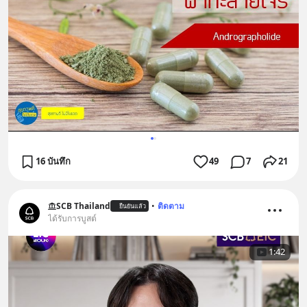
16 บันทึก
49
7
21
SCB Thailand
•
ติดตาม
ยืนยันแล้ว
ได้รับการบูสต์
1:42