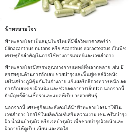
ฟ้าทะลายโจร
ฟ้าทะลายโจร เป็นสมุนไพรไทยที่มีชื่อวิทยาศาสตร์ว่า 
Clinacanthus nutans หรือ Acanthus ebracteatus เป็นพืช
เศรษฐกิจสำคัญในการใช้ทางการแพทย์และเวชสำอาง
ฟ้าทะลายโจรมีสรรพคุณทางการแพทย์ที่หลากหลาย เช่น มี
สรรพคุณต้านการอักเสบ ช่วยบำรุงและฟื้นฟูเซลล์ผิวหนัง 
เสริมสร้างภูมิคุ้มกันในร่างกาย แก้แผลริดสีดวงทวารหนัก ลด
การอักเสบของผิวหนัง และช่วยลดอาการเจ็บปวด นอกจากนี้
ยังมีฤทธิ์ต้านเชื้อราและแบคทีเรียบางสายพันธุ์
นอกจากนี้ เศรษฐกิจและสังคมได้นำฟ้าทะลายโจรมาใช้ใน
เวชสำอาง โดยใช้ในผลิตภัณฑ์เสริมความงาม เช่น ครีมบำรุง
ผิว น้ำมันบำรุงผิว หรือเจลบำรุงผิว เพื่อช่วยบำรุงผิวหน้าและ
ผิวกายให้ดูเรียบเนียน และสดใส