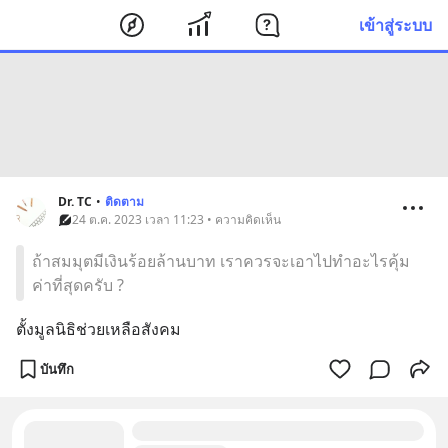
เข้าสู่ระบบ
Dr. TC
•
ติดตาม
24 ต.ค. 2023 เวลา 11:23 • ความคิดเห็น
ถ้าสมมุตมีเงินร้อยล้านบาท เราควรจะเอาไปทำอะไรคุ้ม
ค่าที่สุดครับ ?
ตั้งมูลนิธิช่วยเหลือสังคม
บันทึก