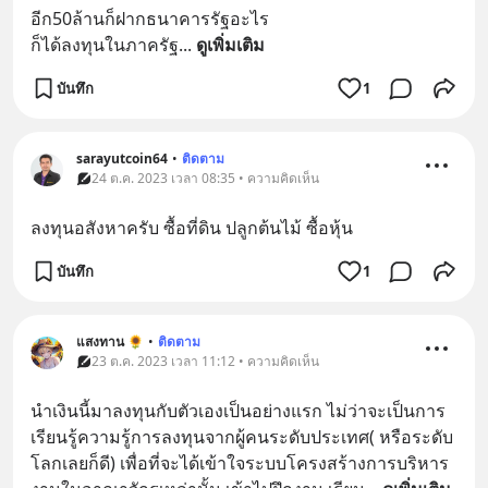
อีก50ล้านก็ฝากธนาคารรัฐอะไร
ก็ได้ลงทุนในภาครัฐ
... 
ดูเพิ่มเติม
บันทึก
1
sarayutcoin64
•
ติดตาม
24 ต.ค. 2023 เวลา 08:35 • ความคิดเห็น
ลงทุนอสังหาครับ ซื้อที่ดิน ปลูกต้นไม้ ซื้อหุ้น
บันทึก
1
แสงทาน 🌻
•
ติดตาม
23 ต.ค. 2023 เวลา 11:12 • ความคิดเห็น
นำเงินนี้มาลงทุนกับตัวเองเป็นอย่างแรก ไม่ว่าจะเป็นการ
เรียนรู้ความรู้การลงทุนจากผู้คนระดับประเทศ( หรือระดับ
โลกเลยก็ดี) เพื่อที่จะได้เข้าใจระบบโครงสร้างการบริหาร