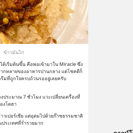
ข้าวมันไก่
้เริ่มต้นขึ้น คือพอเข้ามาใน Miracle ซึ่ง
ลากหลายของอาหารปานกลาง แต่โชคดีก็
ครีมที่ถูกใจครบถ้วนรออยู่เลยครับ
งประมาณ 7 ชั่วโมง แวะเปลี่ยนเครื่องที่
มืองโดฮา
่าวเปอร์เซีย แต่อุดมไปด้วยก๊าซธรรมชาติ
นประเทศที่ร่ำรวยมาก