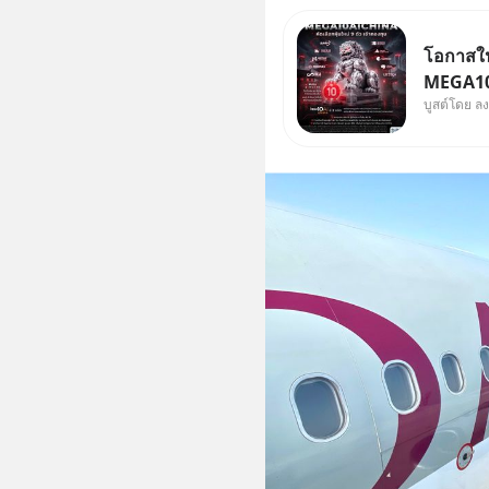
โอกาสในห
MEGA10A
บูสต์โดย ล
เข้ากอง
จีน พิเศษ ช่วง 3 - 19 ส.
ลด 50% ค
บาทขึ้นไ