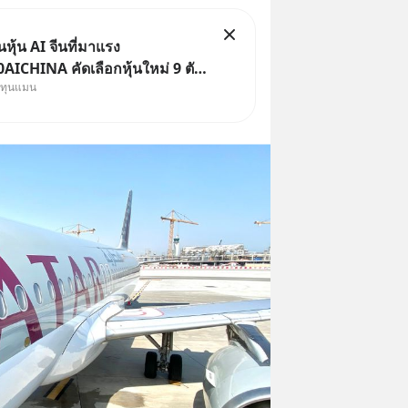
ุ้น AI จีนที่มาแรง
ICHINA คัดเลือกหุ้นใหม่ 9 ตัว
งทุนแมน
ทุน.. ครอบคลุมทั้งซัปพลายเชน AI
ค. 69 มีโปรโมชัน
่าธรรมเนียมซื้อ | ยอด 2 ล้าน
ป ฟรีค่าธรร