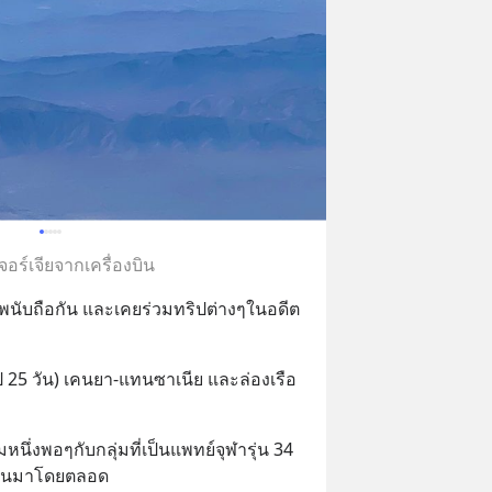
จอร์เจียจากเครื่องบิน
คารพนับถือกัน และเคยร่วมทริปต่างๆในอดีต
ิป 25 วัน) เคนยา-แทนซาเนีย และล่องเรือ
่มหนึ่งพอๆกับกลุ่มที่เป็นแพทย์จุฬารุ่น 34 
มกันมาโดยตลอด