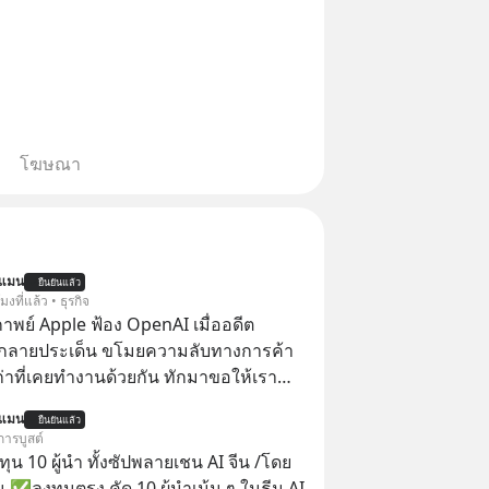
โฆษณา
นแมน
ยืนยันแล้ว
โมงที่แล้ว • ธุรกิจ
าพย์ Apple ฟ้อง OpenAI เมื่ออดีต
กลายประเด็น ขโมยความลับทางการค้า
เก่าที่เคยทำงานด้วยกัน ทักมาขอให้เรา
์งานเก่าที่เขาเคยทำไว้ ตอนยังอยู่บริษัท
นแมน
ยืนยันแล้ว
การบูสต์
น 10 ผู้นำ ทั้งซัปพลายเชน AI จีน /โดย
 ✅ลงทุนตรง คัด 10 ผู้นำเน้น ๆ ในธีม AI