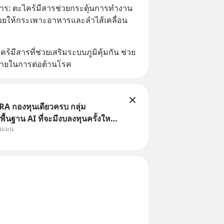
ผ่านมา แต่ความจริงคือทั่วโลกยัง
าร: ตะไคร้มีสารช่วยกระตุ้นการทำงาน
ลงทุน AI
ยให้กระเพาะอาหารและลำไส้เคลื่อน
ไคร้มีสารที่ช่วยเสริมระบบภูมิคุ้มกัน ช่วย
กายในการต่อต้านโรค
A กองทุนเดียวครบ กลุ่ม
ื้นฐาน AI ที่จะมีงบลงทุนครั้งใหญ่
ุนแมน
าสตร์ ที่เรียกว่า AI Supercycle
ี้ปรับตัวลงมากใน 1 เดือนที่ผ่านมา
งคือทั่วโลกยังเดินหน้าลงทุน AI