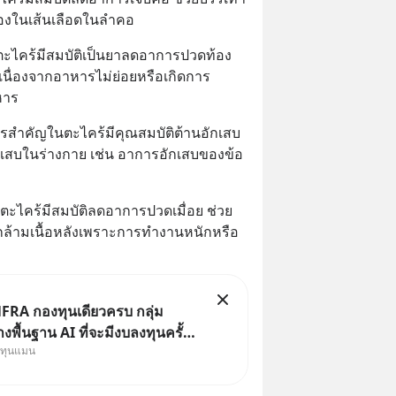
องในเส้นเลือดในลำคอ
ะไคร้มีสมบัติเป็นยาลดอาการปวดท้อง 
นื่องจากอาหารไม่ย่อยหรือเกิดการ
หาร
รสำคัญในตะไคร้มีคุณสมบัติต้านอักเสบ
เสบในร่างกาย เช่น อาการอักเสบของข้อ
ตะไคร้มีสมบัติลดอาการปวดเมื่อย ช่วย
ล้ามเนื้อหลังเพราะการทำงานหนักหรือ
FRA กองทุนเดียวครบ กลุ่ม
งพื้นฐาน AI ที่จะมีงบลงทุนครั้ง
งทุนแมน
ะวัติศาสตร์ ที่เรียกว่า AI
le หุ้นกลุ่มนี้ปรับตัวลงมากใน 1