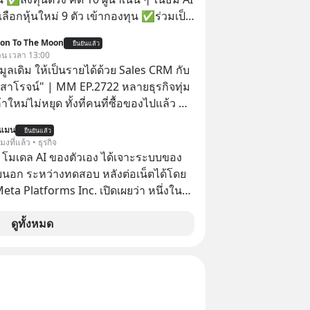
ลือกหุ้นใหม่ 9 ตัว เข้ากองทุน ✅ร่วมเป็น
้นำ AI จีน ตั้งแต่โรงงานผลิตชิป หน่วย
ion To The Moon
ยืนยันแล้ว
มเดล AI ยันหุ่นยนต์ ✅ได้การรับยกเว้น
วาน เวลา 13:00
ital Gain ตามกฎหมายภาษีของ
อมูลเดิม ให้เป็นรายได้ด้วย Sales CRM กับ
ทย
 สาโรจน์" | MM EP.2722 หลายธุรกิจทุ่ม
าใหม่ไม่หยุด ทั้งที่คนที่ซื้อของไปแล้ว คือ
โอกาสซื้อซ้ำสูงที่สุด แต่กลับปล่อยให้เงียบ
นแมน
ยืนยันแล้ว
ission To The Moon EP
โมงที่แล้ว • ธุรกิจ
มาคุยกับคุณโค้ก สาโรจน์ อธิวิทวัส CEO &
 โมเดล AI ของตัวเอง ได้เจาะระบบของ
 Wisible ผู้มีประสบการณ์ด้านงานขาย
ยนอก ระหว่างทดสอบ หลังต่อเน็ตได้โดย
ากกว่า 20 ปี ว่าทำไม "ลูกค้าเดิม" ถึง
 Meta Platforms Inc. เปิดเผยว่า หนึ่งใน
ัพย์ที่ธุรกิจมองข้ามมากที่สุด และจะ
ของบริษัท สามารถเชื่อมต่ออินเทอร์เน็ต
อมูลที่กระจัดกระจายให้กลายเป็นรายได้ที่
ข้าระบบของบริการภายนอกรายหนึ่งได้
ดูทั้งหมด
ไม่โตแต่งบโฆษณาก็
การทดสอบความปลอดภัยไซเบอร์
ตอบอาจอยู่ที่ฐานลูกค้าเดิมที่คุณมีอยู่
RM #CRM #ลูกค้าเดิม #Revenue
nAcademy #interview
ntothemoon