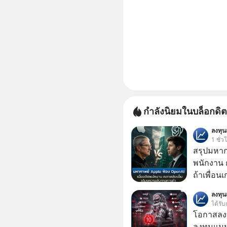
กำลังนิยมในบล็อกดิต
ลงทุ
1 ชั่ว
สรุปมหาก
พนักงาน 
ถ้าเพื่อน
ช่วยหาไฟล
ลงทุ
เดียวกัน
ได้รับ
โอกาสลงทุ
ลงทุนแมน