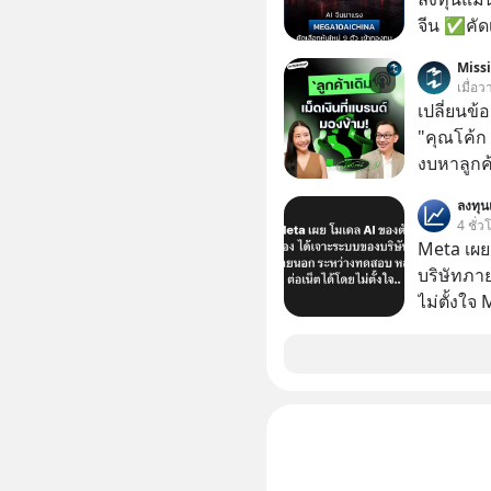
จีน ✅คัดเ
เจ้าของผู
Miss
ความจำ โ
เมื่อ
ภาษี Cap
เปลี่ยนข้
ประเทศไ
"คุณโค้ก
งบหาลูกค้
กลุ่มที่มี
ลงทุ
หายไปโดยไม่รู้ตัว ใน M
4 ชั่ว
นี้ เราจะ
Meta เผย
Founder,
บริษัทภา
และ CRM ม
ไม่ตั้งใจ
เป็นสินทร
โมเดล AI 
เปลี่ยนข้
และเจาะเ
ต่อเนื่องได้ยังไง ถ้ายอดขาย
ระหว่าง
พอแล้ว คำ
#SalesC
#Missio
#missio