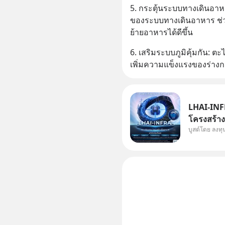
เดือนที่
5. กระตุ้นระบบทางเดินอาห
เดินหน้า
ของระบบทางเดินอาหาร ช่ว
ย้ายอาหารได้ดีขึ้น
6. เสริมระบบภูมิคุ้มกัน: ตะ
เพิ่มความแข็งแรงของร่าง
LHAI-INFR
โครงสร้างพ
บูสต์โดย ลงท
ในประวัติศ
หุ้นกลุ่มน
แต่ความจริ