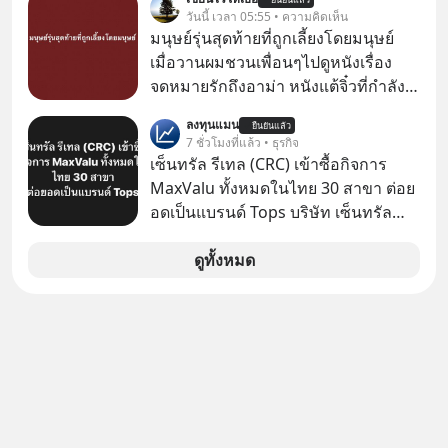
ทันที มาฟัง “ป้าเก๋าเล่ากลโกง” เพื่อรู้ทัน
วันนี้ เวลา 05:55 • ความคิดเห็น
มุกหลอกลวงในคราบความน่าเชื่อถือ
มนุษย์รุ่นสุดท้ายที่ถูกเลี้ยงโดยมนุษย์
กันค่ะ #แก้เกมกลโกง #ป้าเก๋าเล่ากล
เมื่อวานผมชวนเพื่อนๆไปดูหนังเรื่อง
โกง #LivesSustainably #อยู่อย่าง
จดหมายรักถึงอาม่า หนังแต้จิ๋วที่กำลัง
ยั่งยืน #CyberSecurity #ป้าเก๋า
โด่งดังทั่วโลกอยู่ในตอนนี้ เหตุเกิดจาก
ลงทุนแมน
#FraudEducation #FinancialLiteracy
ยืนยันแล้ว
ป๊าผมเห็นโปสเตอร์หนังเรื่องนี้หลาย
7 ชั่วโมงที่แล้ว • ธุรกิจ
#DigitalBankWithHumanTouch
เดือนก่อนและอยากดูมาก ด้วยเพราะว่า
เซ็นทรัล รีเทล (CRC) เข้าซื้อกิจการ
อากงก็มาจากเมืองจีน ป๊าก็พูดแต้จิ๋วได้
MaxValu ทั้งหมดในไทย 30 สาขา ต่อย
มีเรื่องราวมีความผูกพันที่ได้ยินตั้งแต่
อดเป็นแบรนด์ Tops บริษัท เซ็นทรัล
เด็ก
รีเทล คอร์ปอเรชั่น จำกัด (มหาชน) หรือ
CRC แจ้งตลาดหลักทรัพย์ฯ ว่า บริษัท
ดูทั้งหมด
เซ็นทรัล ฟู้ด รีเทล จำกัด (CFR) ซึ่งเป็น
บริษัทย่อยที่ CRC ถือหุ้นทั้งทางตรงและ
ทางอ้อม 100%