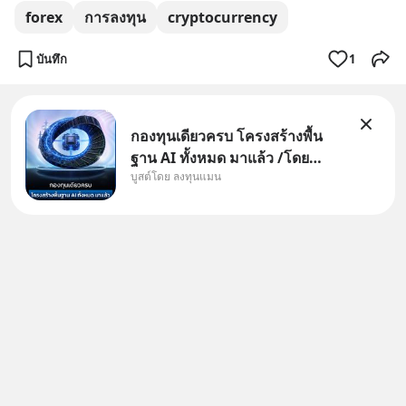
forex
การลงทุน
cryptocurrency
บันทึก
1
กองทุนเดียวครบ โครงสร้างพื้น
ฐาน AI ทั้งหมด มาแล้ว /โดย
บูสต์โดย ลงทุนแมน
ลงทุนแมน AI Supercycle คือช่วง
เวลาที่เทคโนโลยีปัญญาประดิษฐ์
จะกลายเป็นตัวขับเคลื่อนหลัก ของ
การเติบโตทางเศรษฐกิจ และวิถี
ชีวิตของผู้คนอย่างยาวนานต่