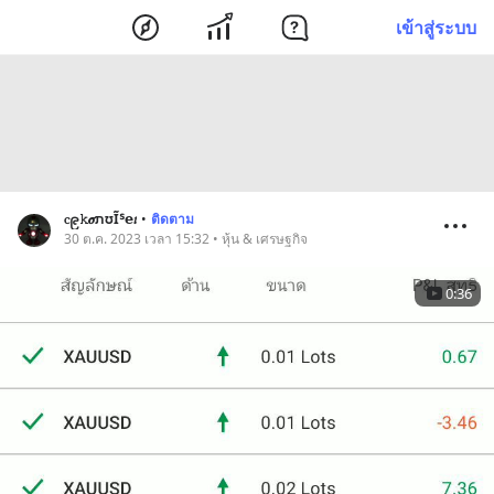
เข้าสู่ระบบ
ⲥ၉𝚔𝝈ﬨʊĨᔆ𝗲𝑡
•
ติดตาม
30 ต.ค. 2023 เวลา 15:32 • หุ้น & เศรษฐกิจ
0:36