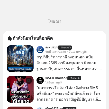
โฆษณา
กำลังนิยมในบล็อกดิต
ลงทุนแมน
ยืนยันแล้ว
วันนี้ เวลา 03:30 • หุ้น & เศรษฐกิจ
สรุปวิธีบริหารภาษีลงทุนนอก ฉบับ
อัปเดต 2569 ภาษีลงทุนนอก คิดตาม
ฐานภาษีบุคคลธรรมดา นั่นหมายความ
ว่าถ้าเรามีกำไร 100,000 บาท
SCB Thailand
ยืนยันแล้ว
ได้รับการบูสต์
“ธนาคารจริง ต้องไม่ส่งลิงก์ทาง SMS
หรืออีเมล” เคยเจอมั้ย? มีคนอ้างว่าโทร
จากธนาคาร บอกว่าบัญชีมีปัญหา แล้ว
ให้กดลิงก์โน่นนี่ หรือสแกนคิวอาร์โค้ด
เขียนไว้ให้เธอ
ยืนยันแล้ว