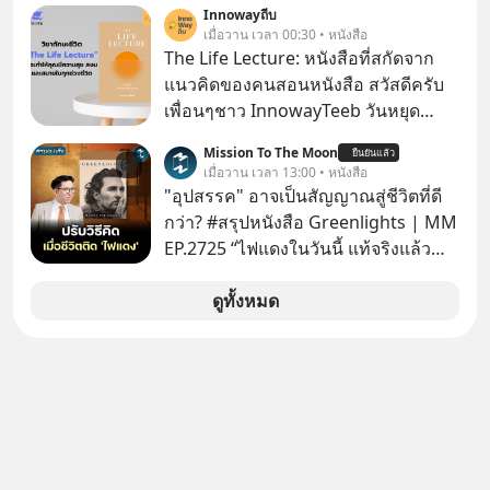
Innowayถีบ
เรื่องจ้อจี้ หาคำตอบได้ที่ “ป้าเก๋าเล่ากล
เมื่อวาน เวลา 00:30 • หนังสือ
โกง” EP4 ตอน “เขาบอกว่าจะได้เงิน
The Life Lecture: หนังสือที่สกัดจาก
คืน” #ป้าเก๋าเล่ากลโกง #แก้เกมกลโกง
แนวคิดของคนสอนหนังสือ สวัสดีครับ
#อยู่อย่างยั่งยืน #Cybersecurity #เตือน
เพื่อนๆชาว InnowayTeeb วันหยุด
ภัยออนไลน์
สบายๆ วันนี้แอดเพิ่งจะอ่านหนังสือที่น่า
Mission To The Moon
ยืนยันแล้ว
สนใจจบแล้วเกิดคำถามว่า
เมื่อวาน เวลา 13:00 • หนังสือ
"อุปสรรค" อาจเป็นสัญญาณสู่ชีวิตที่ดี
กว่า? #สรุปหนังสือ Greenlights | MM
EP.2725 “ไฟแดงในวันนี้ แท้จริงแล้ว
อาจเป็นสัญญาณไฟเขียวที่ยังไม่ถึงเวลา
เปลี่ยนสี” McConaughey ดาราดาวรุ่ง
ดูทั้งหมด
ในยุคหนึ่ง เคยปฏิเสธเงินค่าตัวหนังรอม
คอมที่สูงถึง 14.5 ล้านดอลลาร์ (หรือ
ราว 500 ล้านบาท) เพียงเพราะเขาไม่
อยากขังตัวเองไว้ในกล่องเดิมๆ ผลที่
ตามมาคือ โทรศัพท์ของเขากลายเป็น
ความเงียบสนิทนานถึง 14 เดือนเต็ม แต่
ความเงียบและ "ไฟแดง" ในวันนั้นกลับ