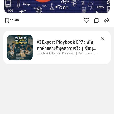
บันทึก
AI Export Playbook EP7 : เมื่อ
ทุกฝ่ายต่างก็พูดความจริง | ข้อมูล
บูสต์โดย Ai Export Playbook | นักรบส่งออกยุค AI
ไม่ได้โกหก แต่คนเราเลือกมอง
เฉพาะส่วนที่เกี่ยวกับตัวเองเสมอ