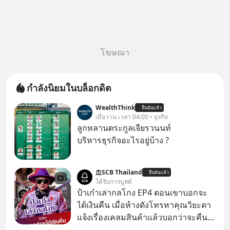
โฆษณา
กำลังนิยมในบล็อกดิต
WealthThink
ยืนยันแล้ว
เมื่อวาน เวลา 04:00 • ธุรกิจ
ลูกหลานตระกูลเจียรวนนท์
บริหารธุรกิจอะไรอยู่บ้าง ?
SCB Thailand
ยืนยันแล้ว
ได้รับการบูสต์
ป้าเก๋าเล่ากลโกง EP4 ตอนเขาบอกจะ
ได้เงินคืน เมื่อห้างดังโทรหาคุณวิยะดา
แจ้งเรื่องเคลมสินค้าแล้วบอกว่าจะคืน
เงิน คุณวิยะดาจะได้เงินจริง หรือเป็น