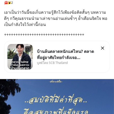
2
เอาเป็นว่าวันนี้ขอเก็บความรู้สึกไว้เพียงข้อคิดสั้นๆ บทความ
ดีๆ กวีคุณธรรมนำมาเล่าขานอ่านเล่นซ้ำๆ ย้ำเตือนจิตใจ พอ
เป็นกำลังใจไว้เท่านี้ก่อน
+++++++++++++++++++++++++++++++++++
บ้านล้นตลาดหนักแค่ไหน? ตลาด
ที่อยู่อาศัยไทยกำลังเจอ
บูสต์โดย SCB Thailand
Oversupply หนักกว่าที่คิด และ
ปัญหานี้อาจไม่ได้จบแค่เรื่อง
เศรษฐกิจ #SCBEIC #อสังหา
#บ้านล้นตลาด #เศรษฐกิจไทย
#EICAround #SCBThailand
สามารถดูคลิปท