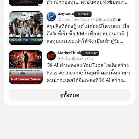
ตัวเองดูสักครั้ง กลับทำให้เกิดรอยร้าว
ตัว เข้ากองทุน.. ครอบคลุมทั้งซัปพลาย
ในความสัมพันธ์เสียอย่างนั้น โดยราย
เชน AI จีน พิเศษ ช่วง 3 - 19 ส.ค. 69 มี
ลงทุนแมน
การแอปเท๋ Dinner Talk ในวันนี้โฮสต์
ยืนยันแล้ว
โปรโมชัน ลด 50% ค่าธรรมเนียมซื้อ |
เมื่อวาน เวลา 12:00 • หุ้น & เศรษฐกิจ
ทั้ง 2 ท่าน แทป-รวิศ หาญอุตสาหะ และ
ยอด 2 ล้านบาทขึ้นไป ฟรีค่าธรรมเนียม
สรุปสิ่งที่ต้องรู้ แต่ไม่ค่อยมีใครบอก เมื่อ
เอ๋ นิ้วกลม-สราวุธ เฮ้งสวัสดิ์ จะพาทุก
ซื้อ
ถึงวัยที่เริ่มซื้อ RMF เพื่อลดหย่อนภาษี |
คนไปสำรวจวิธีสร้างขอบเขตเพื่อรักษา
ลงทุนแมนจะเล่าให้ฟัง เมื่อเข้าสู่วัย
ใจของตัวเองและรักษาความสัมพันธ์
ทำงานและเริ่มมีรายได้ถึงเกณฑ์เสีย
ของคนรอบข้างไปพร้อมกัน
MarketThink
ยืนยันแล้ว
ภาษี หลายคนมักได้รับคำแนะนำให้
9 ชั่วโมงที่แล้ว • ธุรกิจ
#boundary #selfdevelopment #แอป
ลงทุนใน RMF เพราะนอกจากจะช่วยลด
ใช้ AI ทำเพลงลง YouTube ไอเดียสร้าง
เท๋dinnertalk
หย่อนภาษีได้แล้ว ยังเป็นโอกาสในการ
Passive Income ในยุคนี้ ตอนนี้หลาย ๆ
#missiontothemoonpodcast
สร้างความมั่งคั่งระยะยาว แต่น้อยคน
คนน่าจะเคยได้ยินเพลงที่ใช้ AI สร้าง
นักที่จะลงลึกว่า ถ้าลงทุนใน RMF ควรรู้
ผ่านหูกันมาบ้าง เช่น เพลง “ไม่มีใคร
อะไรบ้าง ควรดู ตรงไหน ทำอย่างไร ถึง
รู้ตัวเรา” จากช่องชื่อว่า UNHEARD
ดูทั้งหมด
จะดีกับเรา แล้วเราควรรู้ข้อมูลอะไร
MUSIC ที่ตอนนี้มียอดรับชมกว่า 26
เกี่ยวกับ RMF บ้าง เพื่อให้นำไปใช้ต่อได้
ล้านครั้งแล้ว
จริง ๆ ลงทุนแมนจะเล่าให้ฟัง