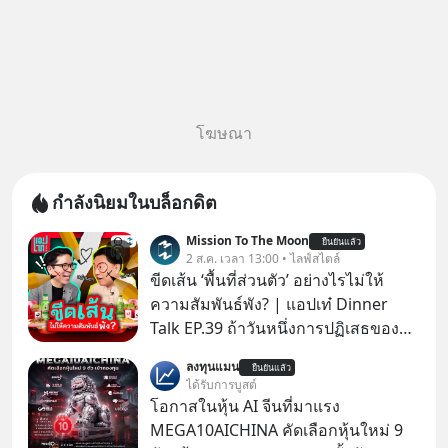
โฆษณา
กำลังนิยมในบล็อกดิต
Mission To The Moon
ยืนยันแล้ว
2 ส.ค. เวลา 13:00 • ไลฟ์สไตล์
ขีดเส้น ‘พื้นที่ส่วนตัว’ อย่างไรไม่ให้
ความสัมพันธ์พัง? | แอปเท๋ Dinner
Talk EP.39 ถ้าวันหนึ่งการปฏิเสธของ
เราทำให้อีกฝ่ายรู้สึกเจ็บปวด คิดว่าเรา
ลงทุนแมน
ยืนยันแล้ว
ตั้งกำแพงใส่และมองว่าเราเห็นแก่ตัวทั้ง
ได้รับการบูสต์
ที่เราเองก็ไม่เคยปฏิเสธใครอย่างนี้มา
โอกาสในหุ้น AI จีนที่มาแรง
ก่อน แต่พอตั้งใจจะ ‘สร้างขอบเขต’ เพื่อ
MEGA10AICHINA คัดเลือกหุ้นใหม่ 9