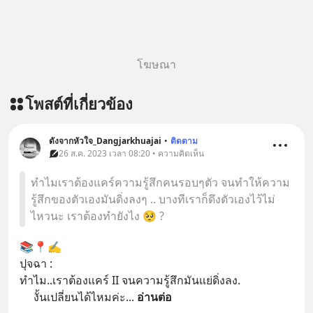
โฆษณา
โพสต์ที่เกี่ยวข้อง
ดังจากหัวใจ_Dangjarkhuajai
•
ติดตาม
26 ส.ค. 2023 เวลา 08:20 • ความคิดเห็น
ทำไมเราต้องแคร์ความรู้สึกคนรอบๆตัว จนทำให้ความ
รู้สึกของตัวเองมันดิ่งลงๆ .. บางทีเราก็ดึงตัวเองไว้ไม่
ไหวนะ เราต้องทำยังไง 🥺 ?
📚📍✍️
ปุจฉา :
ทำไม..เราต้องแคร์ II จนความรู้สึกมันแย่ดิ่งลง.
     งั้นเปลี่ยนได้ไหมค่ะ
... 
อ่านต่อ