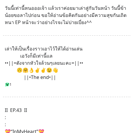
วันนี้เท่านี้หนอออเจ้า แล้วเราค่อยมาเล่าสู่กันวันหน้า วันนี้ข้า
น้อยขอลาไปก่อน ขอให้อ่านข้อคิดกันอย่างมีความสุขกันเถิด
หนา EP หน้าจะว่าอย่างไรจะไม่บ่ายเบี่ยง^^
เล่าให้เป็นเรื่องราวเอาไว้ให้ได้อ่านเล่น 
             เอวังก็มีเท่านี้แล 
••||=ดังจากหัวใจล้วนๆเลยนะคะ=||••
          🙃🤗👌✌️✌️😉👋
                ||•The end•||
1
II  EP.43  II
:
:
💝“InMyHeart”💝