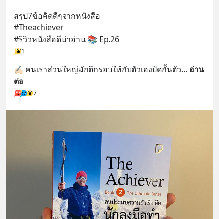
⁣สรุป7ข้อคิดดีๆจากหนังสือ ⁣
#Theachiever ⁣
#รีวิวหนังสือดีน่าอ่าน 📚 Ep.26 ⁣⁣
1
⁣⁣✍🏻 คนเราส่วนใหญ่มักตีกรอบให้กับตัวเองปิดกั้นตัว
... 
อ่าน
ต่อ
7