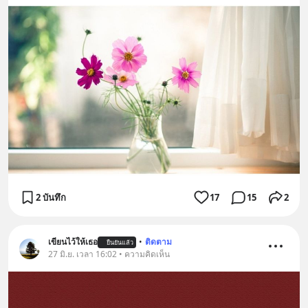
2 บันทึก
17
15
2
เขียนไว้ให้เธอ
•
ติดตาม
ยืนยันแล้ว
27 มิ.ย. เวลา 16:02 • ความคิดเห็น