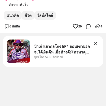
    -ดังจากหัวใจ-
แนวคิด
ชีวิต
ไลฟ์สไตล์
6 บันทึก
26
4
ป้าเก๋าเล่ากลโกง EP4 ตอนเขาบอก
จะได้เงินคืน เมื่อห้างดังโทรหาคุณ
บูสต์โดย SCB Thailand
วิยะดา แจ้งเรื่องเคลมสินค้าแล้ว
บอกว่าจะคืนเงิน คุณวิยะดาจะได้
เงินจริง หรือเป็นเรื่องจ้อจี้ หาคำ
ตอบได้ที่ “ป้าเก๋าเล่ากลโกง” EP4
ตอน “เขา