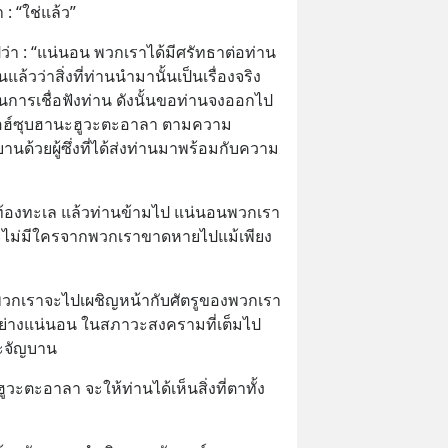
 : “ใช่แล้ว”
ปว่า : “แน่นอน พวกเราได้มีศรัทธาต่อท่าน 
ล้วว่าสิ่งที่ท่านนำมานั้นเป็นเรื่องจริง 
นการเชื่อฟังท่าน ดังนั้นขอท่านจงออกไป
ลลอฮ์ซุบฮานะฮูวะตะอาลา ตามความ
ด้วยผู้ซึ่งที่ได้ส่งท่านมาพร้อมกับความ
้องทะเล แล้วท่านข้ามไป แน่นอนพวกเรา
จะไม่มีใครจากพวกเราขาดหายไปแม้เพียง
ี่พวกเราจะไปเผชิญหน้ากับศัตรูของพวกเรา
อย่างแน่นอน ในสภาวะสงครามที่เต็มไป
ะจัญบาน
วะตะอาลา จะให้ท่านได้เห็นสิ่งที่ตาทั้ง