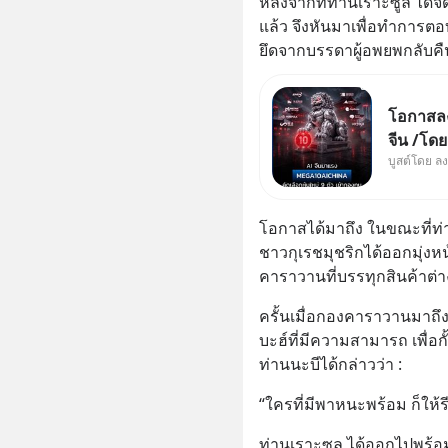
หลังจากที่ท่านเราะซูล ได้
แล้ว จึงหันมาเพื่อทำการตอบ
ยึดจากบรรดาผู้อพยพกลับคืน ซ
โอกาสลงท
จีน /โด
บูสต์โดย ล
ผู้นำเน้
ใหม่ 9 ต
ผู้นำ AI
โอกาสได้มาถึง ในขณะที่ท
ความจำ
ชาวกุเรชมุชริกได้ออกมุ่ง
คาราวานที่บรรทุกสินค้าต่า
ครั้นเมื่อกองคาราวานมาถ
บะฮ์ที่มีความสามารถ เพื่อ
ท่านนะบีได้กล่าวว่า :
“ใครที่มีพาหนะพร้อม ก็ให้
ท่านเราะซูล ได้ออกไปพร้อ