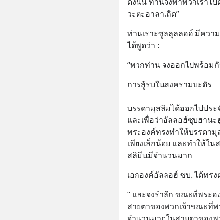
ดังนั้น ท่านจงพาพวกเราไป
วะตะอาลาเถิด”
ท่านเราะซูลลุลลอฮ์ มีความปิ
ได้พูดว่า :
“พวกท่าน จงออกไปพร้อมกับ
การสู้รบในสงครามบะดัร
บรรดามุสลิมได้ออกไปประจัญ
และเพื่อว่าอัลลอฮ์ซุบฮานะฮ
พระองค์ทรงทำให้บรรดามุส
เพียงเล็กน้อย และทำให้ใน
สลิมีนมีจำนวนมาก
เอกองค์อัลลอฮ์ ซบ. ได้ทรงตร
“ และจงรำลึก ขณะที่พระอง
สายตาของพวกเจ้าขณะที่พวก
จำนวนมากในสายตาของพ