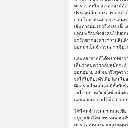
คาราวานนั้น แต่เอกองค์อ
ประสงค์อื่น กองคารวานจึง
ยาน ได้ส่งคนมาตรวจเส้นทา
เส้นทางนั้น เขาจึงหลบเลี่ย
แทน พร้อมทั้งส่งคนไปบอกพ
อารักขากองคาราวานสินค้า
ออกมาเป็นจำนวนมากมีปร
และหลังจากที่ได้ทราบข่า
เห็นว่าสมควรกลับสู่มักกะฮ
ออกอุบาย แล้วเขาจึงพูดว่า 
จะได้ไปที่บะดัรเสียก่อน ไป
ดื่มสุราเลี้ยงฉลอง มีทั้งนัก
จะได้กล่าวขวัญถึงชื่อเสียง
และพวกเขาจะได้มีความเก
ได้มีคนจำนวนมากหลงเชื่อ 
อบูญะฮัลได้พาพรรคพวกเดิน
คาราวานของพวกกุเรชมุชร