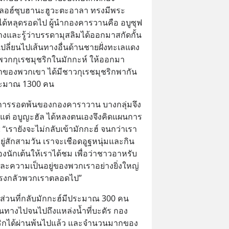
ัลลอฮ์ซุบฮานะฮูวะตะอาลา ทรงมีพระ
ได้หลุดรอดไป ผู้นำกองคารวานคือ อบูซุฟ
งและรู้ว่าบรรดามุสลิมได้ออกมาสกัดกั้น
งเปลี่ยนไปเส้นทางอื่นด้านชายฝั่งทะเลแดง
วกกุเรชมุชริกในมักกะห์ ให้ออกมา
ของพวกเขา ได้มีชาวกุเรชมุชริกพากัน
ะมาณ 1300 คน
วการรอดพ้นของกองคาราวาน บางกลุ่มจึง
์ แต่ อบูญะฮัล ได้หลงตนเองจึงคิดแผนการ
: “เรายังจะไม่กลับเข้ามักกะฮ์ จนกว่าเรา
อยู่สักสามวัน เราจะเชือดอูฐหนุ่มและกิน
ร้องนักเต้นให้เราได้ชม เพื่อว่าชาวอาหรับ
และความเป็นอยู่ของพวกเราอย่างยิ่งใหญ่ 
รงกลัวพวกเราตลอดไป”
ส่วนที่กลับมักกะฮ์มีประมาณ 300 คน 
ทางไปจนไปถึงแหล่งน้ำที่บะดัร กอง
ิกได้ผ่านพ้นไปแล้ว และจำนวนมากของ