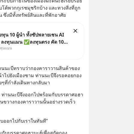
จัดระบบภายในของเมืองมะดีนะฮ์เรียบร้อย
โต้พวกกุเรชมุชริกบ้าง และทวงสิ่งที่ถูก
ึ่งมีทั้งทรัพย์สินและที่พักอาศัย
ุน 10 ผู้นำ ทั้งซัปพลายเชน AI
ย ลงทุนแมน ✅ลงทุนตรง คัด 10
งทุนแมน
น ๆ ในธีม AI จีน ✅คัดเลือกหุ้น
ัว เข้ากองทุน ✅ร่วมเป็นเจ้าของ
 จีน ตั้งแต่โรงงานผลิตชิป หน่วย
่านนะบีทราบว่ากองคาราวานสินค้าของ
 โมเดล
หน้าไปยังเมืองชาม ท่านนะบีจึงรอคอยกอง
งๆที่กำลังเดินทางกลับมา
ึง ท่านนะบีจึงออกไปพร้อมกับบรรดาศอฮา
กั้นขวางกองคาราวานนั้นอย่างรวดเร็ว 
รีบออกไปกับเราในทันที”
มกับบรรดาศอฮาบะฮ์เพื่อสกัดกอง