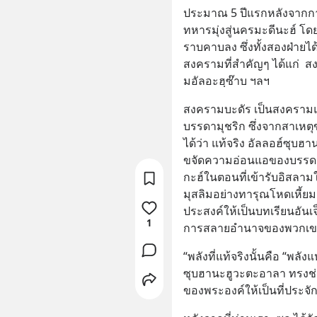
ประมาณ 5 ปีแรกหลังจากการ
ทหารมุ่งสู่นครมะดีนะฮ์ โด
ราบคาบลง ซึ่งทั้งสองฝ่ายได
สงครามที่สำคัญๆ ได้แก่  
มอัลอะฮฺซ๊าบ ฯลฯ
สงครามบะดัร เป็นสงครามแ
บรรดามุชริก ซึ่งจากสาเห
ได้ว่า แท้จริง อัลลอฮ์ซุบ
ขจัดความอ่อนแอของบรรดามุ
กะฮ์ในตอนที่เข้ารับอิสลาม
มุสลิมอย่างทารุณโหดเหี้ยม
ประสงค์ให้เป็นบทเรียนอัน
1
การสลายอำนาจของพวกเขา แ
“พลังที่แท้จริงนั้นคือ “พลัง
ซุบฮานะฮูวะตะอาลา ทรงช่
ของพระองค์ให้เป็นที่ประจัก