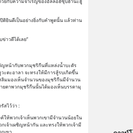
ด้วยกับความจำเริญของอัลลอฮ์ซุบฮานะฮู
ติยินดีเป็นอย่างยิ่งกับคำพูดนั้น แล้วท่าน
ข่าวดีได้เลย”
หน้ากับพวกมุชริกีนที่แหล่งน้ำบะดัร 
ูวะตะอาลา จะทรงให้มีการสู้รบเกิดขึ้น 
ลิมมองเห็นจำนวนของมุชริกีนมีจำนวน
สายตาพวกมุชริกีนนั้นได้มองเห็นบรรดามุ
ัสไว้ว่า :
ค์ให้พวกเจ้าเห็นพวกเขามีจำนวนน้อยใน
เจ้าเผชิญหน้ากัน และทรงให้พวกเจ้ามี
วกเขา