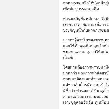
พวกกุเรชมุชริกได้มุ่งหน้า
เพื่อข่มขู่บรรดามุสลิม
ท่านนะบีมูฮัมหมัด ซล. จึงม
เรียกบรรดาศอฮาบะฮ์มาร่ว
ประจัญหน้ากับพวกกุเรชมุชร
บรรดาผู้อาวุโสของชาวมุฮาญ
และใช้คำพูดเพื่อปลุกเร้าทำ
ชมเชยและขอดุอาอ์ให้แก่พ
เห็นอีก
โดยท่านต้องการทราบท่าท
มากกว่า และการทำสัตยาบันที่
พวกเขาต้องออกทำสงครามพร้
แต่ชาวอันศ็อรมีความเข้าใจด
มีชื่อว่า ท่านสะอด์ บิน มุอ๊า
สาบานด้วยพระนามของเอกอ
เราะซูลุลลอฮ์ครับ  ดูเหมื