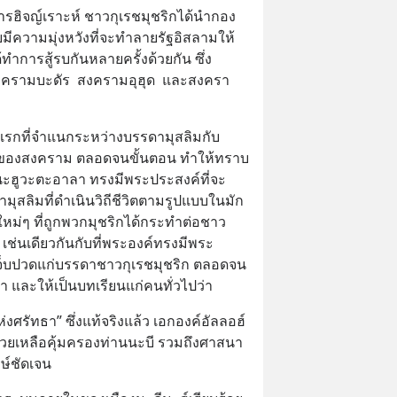
ฮิจญ์เราะห์ ชาวกุเรชมุชริกได้นำกอง
ยมีความมุ่งหวังที่จะทำลายรัฐอิสลามให้
้ทำการสู้รบกันหลายครั้งด้วยกัน ซึ่ง
สงครามบะดัร  สงครามอุฮุด  และสงครา
รกที่จำแนกระหว่างบรรดามุสลิมกับ
ตุของสงคราม ตลอดจนขั้นตอน ทำให้ทราบ
ฮานะฮูวะตะอาลา ทรงมีพระประสงค์ที่จะ
สลิมที่ดำเนินวิถีชีวิตตามรูปแบบในมัก
ใหม่ๆ ที่ถูกพวกมุชริกได้กระทำต่อชาว
 เช่นเดียวกันกับที่พระองค์ทรงมีพระ
เจ็บปวดแก่บรรดาชาวกุเรชมุชริก ตลอดจน
ละให้เป็นบทเรียนแก่คนทั่วไปว่า
แห่งศรัทธา” ซึ่งแท้จริงแล้ว เอกองค์อัลลอฮ์
วยเหลือคุ้มครองท่านนะบี รวมถึงศาสนา
ษ์ชัดเจน