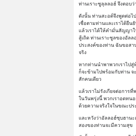
ท่านเราะซูลุลลอฮ์ จึงตอบว่า
ดังนั้น ท่านสะอด์จึงพูดต่อไ
เชื่อตามท่านและเราได้ยืนยันแ
แล้วเราได้ให้คำมั่นสัญญาใ
สู้เถิด ท่านเราะซูลของอั
ประสงค์ของท่าน ฉันขอสาบาน
จริง
หากท่านนำพาพวกเราไปสู่ท
ก็จะข้ามไปพร้อมกับท่าน 
สักคนเดียว
แล้วเราไม่รังเกียจต่อการท
ในวันพรุ่งนี้ พวกเราอดทน
ด้วยความจริงใจในขณะปร
และหวังว่าอัลลอฮ์ซุบฮานะฮู
สองของท่านจะมีความสุข