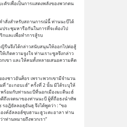
สู่บะดัรเพื่อเป็นการแสดงพลังของพวกตน
ีคำสั่งสำหรับสถานการณ์นี้ ท่านนะบีได้
มประชุมหารือกันในการที่จะต้องไป
ิกและเพื่อทำการสู้รบ
ิรีนจึงได้กล่าวสนับสนุนให้ออกไปต่อสู้
ให้เกิดความจูงใจ ท่านเราะซูลจึงกล่าว
วกเขา และให้คนทั้งหลายเสนอความคิด
ีของชาวอันศ็อร เพราะพวกเขามีจำนวน
 “อะกอบะฮ์” ครั้งที่ 2 นั้น มิได้ระบุให้
อมกับท่านนะบีที่นอกเมืองมะดีนะฮ์ 
ีถึงเจตนาของท่านนะบี ผู้ที่ถือธงนำทัพ
ซ รอฎิยัลลอฮุอันฮุ จึงได้พูดว่า : “ขอ
งค์อัลลอฮ์ซุบฮานะฮูวะตะอาลา ท่าน
อนว่าท่านหมายถึงพวกเรา”