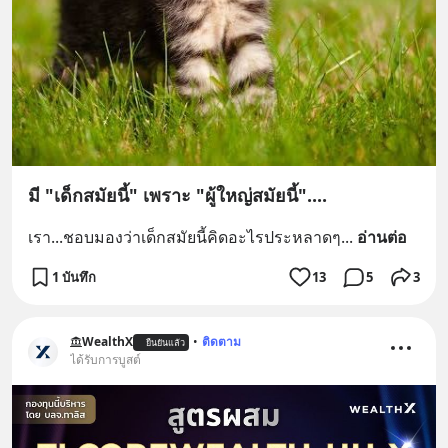
มี "เด็กสมัยนี้" เพราะ "ผู้ใหญ่สมัยนี้"....
เรา...ชอบมองว่าเด็กสมัยนี้คิดอะไรประหลาดๆ
... 
อ่านต่อ
1 บันทึก
13
5
3
WealthX
•
ติดตาม
ยืนยันแล้ว
ได้รับการบูสต์