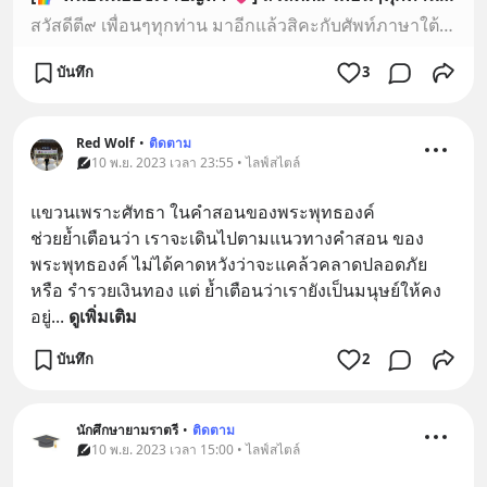
สวัสดีตี๙ เพื่อนๆทุกท่าน มาอีกแล้วสิคะกับศัพท์ภาษาใต้คำนี้ คริๆ
บันทึก
3
Red Wolf
•
ติดตาม
10 พ.ย. 2023 เวลา 23:55 • ไลฟ์สไตล์
แขวนเพราะศัทธา ในคำสอนของพระพุทธองค์
ช่วยย้ำเตือนว่า เราจะเดินไปตามแนวทางคำสอน ของ
พระพุทธองค์ ไม่ได้คาดหวังว่าจะแคล้วคลาดปลอดภัย 
หรือ รำรวยเงินทอง แต่ ย้ำเตือนว่าเรายังเป็นมนุษย์ให้คง
อยู่
... 
ดูเพิ่มเติม
บันทึก
2
นักศึกษายามราตรี
•
ติดตาม
10 พ.ย. 2023 เวลา 15:00 • ไลฟ์สไตล์