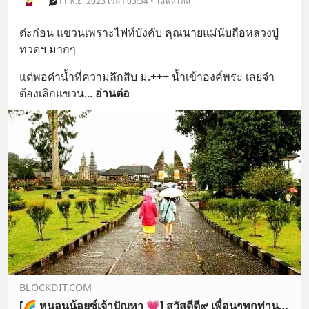
11 พ.ย. 2023 เวลา 03:34 • ไลฟ์สไตล์
ต่ะก่อน แขวนเพราะไฟท์บังคับ คุณนายแม่นับถือหลวงปู่
ทวดฯ มากๆ
แต่พอดำน้ำที่ความลึกสิบ ม.+++ น้ำเข้าองค์พระ เลยจำ
ต้องเลิกแขวน
... 
อ่านต่อ
BLOCKDIT.COM
[🌈 หนอนน้อยซ์เจ้าปัญหา 💗] สวัสดีตี๙ เพื่อนๆทุกท่าน มาอีกแล้วสิคะกับศัพท์ภาษาใต้คำนี้ คริๆ