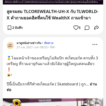
สูตรผสม TLCOREWEALTH-UH-X กับ TLWORLD-
X คำถามยอดฮิตที่คนใช้ WealthX ถามเข้ามา
2 บันทึก
5
มาดูหนังอ่านข่าวกัน
•
ติดตาม
27 ก.ค. 2021 เวลา 08:53 • กีฬา
🥇โฉมหน้าเจ้าของเหรียญโอลิมปิก สเก็ตบอร์ด ครบทั้ง 3 
เหรียญ ที่รวมอายุกันมาแล้วยังได้อายุผู้ใหญ่แค่คนเดียว 
❗️
1
ปีนี้เป็นปีแรกที่กีฬาสเก็ตบอร์ด ( Skateboard ) ถูก
... 
อ่าน
ต่อ