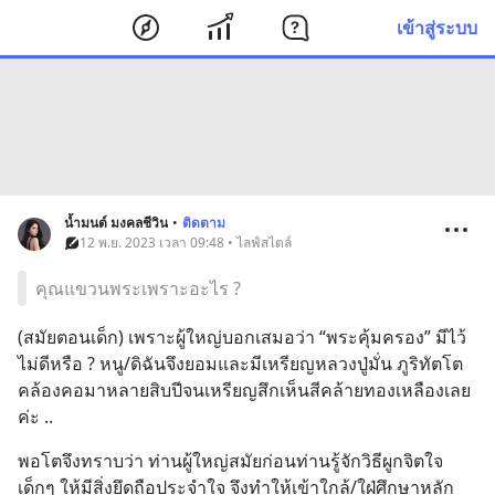
เข้าสู่ระบบ
น้ำมนต์ มงคลชีวิน
•
ติดตาม
12 พ.ย. 2023 เวลา 09:48 • ไลฟ์สไตล์
คุณแขวนพระเพราะอะไร ?
(สมัยตอนเด็ก) เพราะผู้ใหญ่บอกเสมอว่า “พระคุ้มครอง” มีไว้
ไม่ดีหรือ ? หนู/ดิฉันจึงยอมและมีเหรียญหลวงปู่มั่น ภูริทัตโต 
คล้องคอมาหลายสิบปีจนเหรียญสึกเห็นสีคล้ายทองเหลืองเลย
ค่ะ ..
พอโตจึงทราบว่า ท่านผู้ใหญ่สมัยก่อนท่านรู้จักวิธีผูกจิตใจ
เด็กๆ ให้มีสิ่งยึดถือประจำใจ จึงทำให้เข้าใกล้/ใฝ่ศึกษาหลัก