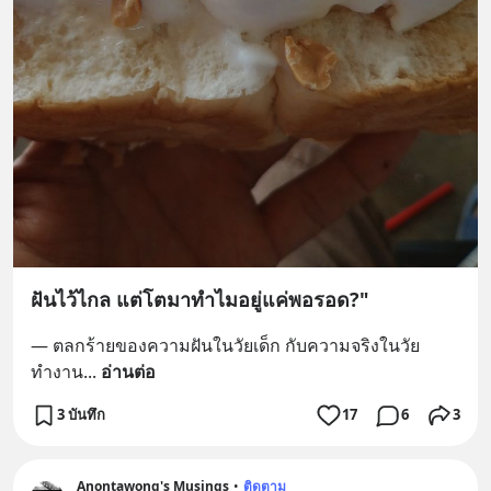
ฝันไว้ไกล แต่โตมาทำไมอยู่แค่พอรอด?"
— ตลกร้ายของความฝันในวัยเด็ก กับความจริงในวัย
ทำงาน
... 
อ่านต่อ
3 บันทึก
17
6
3
Anontawong's Musings
•
ติดตาม