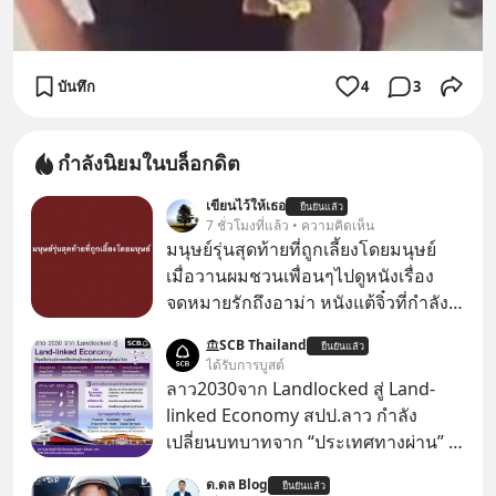
บันทึก
4
3
กำลังนิยมในบล็อกดิต
เขียนไว้ให้เธอ
ยืนยันแล้ว
7 ชั่วโมงที่แล้ว • ความคิดเห็น
มนุษย์รุ่นสุดท้ายที่ถูกเลี้ยงโดยมนุษย์
เมื่อวานผมชวนเพื่อนๆไปดูหนังเรื่อง
จดหมายรักถึงอาม่า หนังแต้จิ๋วที่กำลัง
โด่งดังทั่วโลกอยู่ในตอนนี้ เหตุเกิดจาก
SCB Thailand
ยืนยันแล้ว
ป๊าผมเห็นโปสเตอร์หนังเรื่องนี้หลาย
ได้รับการบูสต์
เดือนก่อนและอยากดูมาก ด้วยเพราะว่า
ลาว2030จาก Landlocked สู่ Land-
อากงก็มาจากเมืองจีน ป๊าก็พูดแต้จิ๋วได้
linked Economy สปป.ลาว กำลัง
มีเรื่องราวมีความผูกพันที่ได้ยินตั้งแต่
เปลี่ยนบทบาทจาก “ประเทศทางผ่าน” สู่
เด็ก
“ศูนย์กลางเศรษฐกิจและโลจิสติกส์”
ด.ดล Blog
ยืนยันแล้ว
ของอนุภูมิภาคลุ่มแม่น้ำโขง