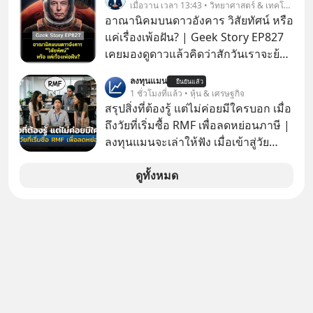
เมื่อวาน เวลา 13:43 • วิทยาศาสตร์ & เทคโนโลยี
อาณานิคมบนดาวอังคาร วิสัยทัศน์ หรือ
แค่เรื่องเพ้อฝัน? | Geek Story EP827
เคยมองดูดาวแล้วคิดว่าสักวันเราจะย้าย
ไปอยู่บนดาวอังคารตามที่ Elon Musk
ลงทุนแมน
ยืนยันแล้ว
หรือ Jeff Bezos บอกไว้หรือเปล่า ภาพ
1 ชั่วโมงที่แล้ว • หุ้น & เศรษฐกิจ
ฝันที่มหาเศรษฐีซิลิคอนแวลลีย์วาดไว้ว่า
สรุปสิ่งที่ต้องรู้ แต่ไม่ค่อยมีใครบอก เมื่อ
มนุษย์นับล้านจะไปสร้างอาณานิคม
ถึงวัยที่เริ่มซื้อ RMF เพื่อลดหย่อนภาษี |
ใหม่ ล้อมรอบด้วยเทคโนโลยีสุดล้ำ อาจ
ลงทุนแมนจะเล่าให้ฟัง เมื่อเข้าสู่วัย
จะฟังดูน่าตื่นเต้น แต่ความจริงที่ถูกซ่อน
ทำงานและเริ่มมีรายได้ถึงเกณฑ์เสีย
ไว้ใต้พรมคือ ดาวอังคารเป็นเพียงนรกที่
ภาษี หลายคนมักได้รับคำแนะนำให้
ดูทั้งหมด
เต็มไปด้วยรังสีมรณะและฝุ่นพิษ แล้ว
ลงทุนใน RMF เพราะนอกจากจะช่วยลด
ทำไมบรรดาผู้นำเทคโนโลยีถึงยัง
หย่อนภาษีได้แล้ว ยังเป็นโอกาสในการ
พยายามหลอกขายฝันลมๆ แล้งๆ นี้ให้
สร้างความมั่งคั่งระยะยาว แต่น้อยคน
กับคนทั้งโลก พวกเขากำลังซ่อนความ
นักที่จะลงลึกว่า ถ้าลงทุนใน RMF ควรรู้
ลับอะไรไว้เบื้องหลังโปรเจกต์อวกาศที่
อะไรบ้าง ควรดู ตรงไหน ทำอย่างไร ถึง
ผลาญทรัพยากรมหาศาล วันนี้เราจะมา
จะดีกับเรา แล้วเราควรรู้ข้อมูลอะไร
กะเทาะเปลือกความลวงโลกนี้กัน ใครที่
เกี่ยวกับ RMF บ้าง เพื่อให้นำไปใช้ต่อได้
คิดว่าอนาคตของมนุษยชาติอยู่บนดาว
จริง ๆ ลงทุนแมนจะเล่าให้ฟัง