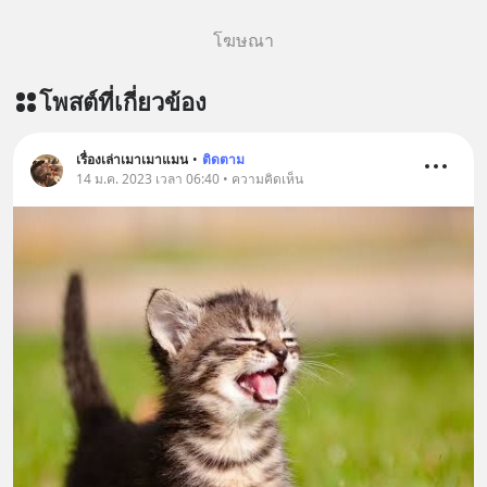
=========================
โฆษณา
เครียด หลับยาก ผมอยากแนะนำ
ผลิตภัณฑ์เสริมอาหาร Diip CBD ช่วย
โพสต์ที่เกี่ยวข้อง
บรรเทาความเครียด ลดความวิตกกังวล
เพิ่มการผ่อนคลาย ซึ่งช่วยให้การนอน
หลับมีประสิทธิภาพมากยิ่งขึ้น 📍 สนใจ
เรื่องเล่าเมาเมาแมน
•
ติดตาม
สั่งซื้อสินค้า Diip CBD 💬 LINE :
14 ม.ค. 2023 เวลา 06:40 • ความคิดเห็น
@diipgeek 🔗 หรือกดลิงก์
https://lin.ee/U91Fzyz