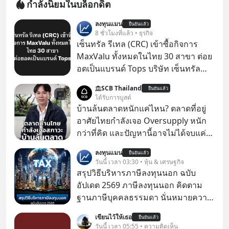
กำลังนิยมในบล็อกดิต
ลงทุนแมน
ยืนยันแล้ว
8 ชั่วโมงที่แล้ว • ธุรกิจ
เซ็นทรัล รีเทล (CRC) เข้าซื้อกิจการ
MaxValu ทั้งหมดในไทย 30 สาขา ต่อย
อดเป็นแบรนด์ Tops บริษัท เซ็นทรัล
รีเทล คอร์ปอเรชั่น จำกัด (มหาชน) หรือ
SCB Thailand
ยืนยันแล้ว
CRC แจ้งตลาดหลักทรัพย์ฯ ว่า บริษัท
ได้รับการบูสต์
เซ็นทรัล ฟู้ด รีเทล จำกัด (CFR) ซึ่งเป็น
บ้านล้นตลาดหนักแค่ไหน? ตลาดที่อยู่
บริษัทย่อยที่ CRC ถือหุ้นทั้งทางตรงและ
อาศัยไทยกำลังเจอ Oversupply หนัก
ทางอ้อม 100%
กว่าที่คิด และปัญหานี้อาจไม่ได้จบแค่
เรื่องเศรษฐกิจ #SCBEIC #อสังหา #บ้าน
ลงทุนแมน
ยืนยันแล้ว
ล้นตลาด #เศรษฐกิจไทย #EICAround
วันนี้ เวลา 03:30 • หุ้น & เศรษฐกิจ
#SCBThailand สามารถดูคลิปที่
สรุปวิธีบริหารภาษีลงทุนนอก ฉบับ
youtube ประกอบได้ที่ link :
อัปเดต 2569 ภาษีลงทุนนอก คิดตาม
https://youtube.com/shorts/-
ฐานภาษีบุคคลธรรมดา นั่นหมายความ
xU9gYcfVJk?feature=share
ว่าถ้าเรามีกำไร 100,000 บาท
เขียนไว้ให้เธอ
ยืนยันแล้ว
วันนี้ เวลา 05:55 • ความคิดเห็น