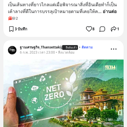
เป็นเส้นทางที่ยาวไกลแต่เมื่อพิจารณาสิ่งที่อินเดียทำก็เป็น
เค้าลางที่ดีในการบรรลุเป้าหมายตามที่เคยให้ค
... 
อ่านต่อ
2
3 บันทึก
8
1
ฐานเศรษฐกิจ_Thansettakij
•
ติดตาม
ยืนยันแล้ว
6 ก.พ. 2023 เวลา 23:00 • สิ่งแวดล้อม