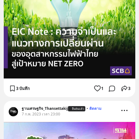
3 บันทึก
1
3
ฐานเศรษฐกิจ_Thansettakij
•
ติดตาม
ยืนยันแล้ว
7 ก.พ. 2023 เวลา 23:00