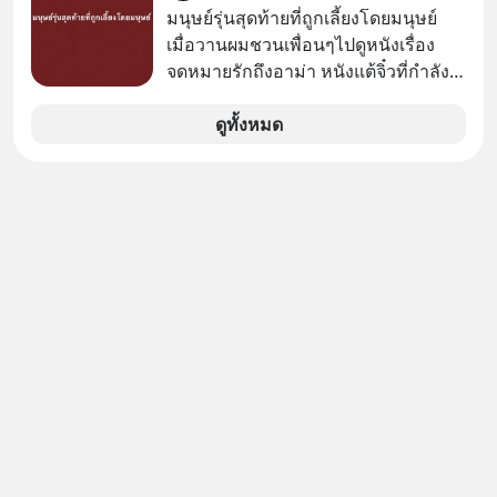
มนุษย์รุ่นสุดท้ายที่ถูกเลี้ยงโดยมนุษย์
เมื่อวานผมชวนเพื่อนๆไปดูหนังเรื่อง
จดหมายรักถึงอาม่า หนังแต้จิ๋วที่กำลัง
โด่งดังทั่วโลกอยู่ในตอนนี้ เหตุเกิดจาก
ป๊าผมเห็นโปสเตอร์หนังเรื่องนี้หลาย
ดูทั้งหมด
เดือนก่อนและอยากดูมาก ด้วยเพราะว่า
อากงก็มาจากเมืองจีน ป๊าก็พูดแต้จิ๋วได้
มีเรื่องราวมีความผูกพันที่ได้ยินตั้งแต่
เด็ก