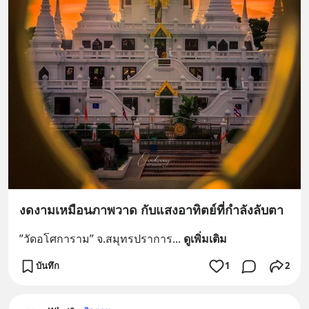
งดงามเหมือนภาพวาด กับแสงอาทิตย์ที่กำลังลับตา
”วัดอโศการาม” จ.สมุทรปราการ
... 
ดูเพิ่มเติม
บันทึก
1
2