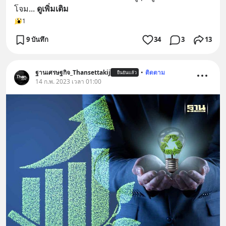
โจม
... 
ดูเพิ่มเติม
1
9 บันทึก
34
3
13
ฐานเศรษฐกิจ_Thansettakij
•
ติดตาม
ยืนยันแล้ว
14 ก.พ. 2023 เวลา 01:00