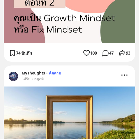
74 บันทึก
100
47
93
MyThoughts
•
ติดตาม
ได้รับการบูสต์