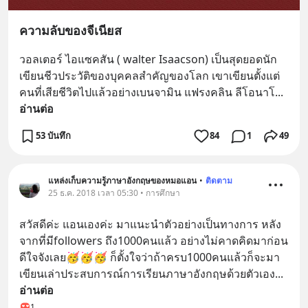
ความลับของจีเนียส
วอลเตอร์ ไอแซคสัน ( walter Isaacson) เป็นสุดยอดนัก
เขียนชีวประวัติของบุคคลสำคัญของโลก เขาเขียนตั้งแต่
คนที่เสียชีวิตไปแล้วอย่างเบนจามิน แฟรงคลิน ลีโอนาโ
... 
อ่านต่อ
53 บันทึก
84
1
49
แหล่งเก็บความรู้ภาษาอังกฤษของหมอแอน
•
ติดตาม
25 ธ.ค. 2018 เวลา 05:30 • การศึกษา
สวัสดีค่ะ แอนเองค่ะ มาแนะนำตัวอย่างเป็นทางการ หลัง
จากที่มีfollowers ถึง1000คนแล้ว อย่างไม่คาดคิดมาก่อน 
ดีใจจังเลย🥳🥳🥳 ก็ตั้งใจว่าถ้าครบ1000คนแล้วก็จะมา
เขียนเล่าประสบการณ์การเรียนภาษาอังกฤษด้วยตัวเอง
... 
อ่านต่อ
1