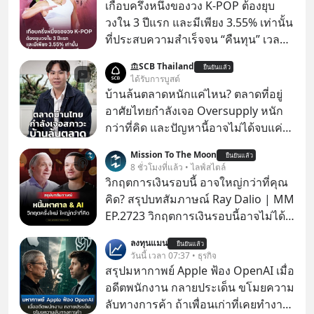
เกือบครึ่งหนึ่งของวง K-POP ต้องยุบ
วงใน 3 ปีแรก และมีเพียง 3.55% เท่านั้น
ที่ประสบความสำเร็จจน “คืนทุน” เวลา
มองเข้าไปในวงการ K-POP เรามักจะ
SCB Thailand
ยืนยันแล้ว
เห็นภาพความสำเร็จที่หรูหรา คอนเสิร์ต
ได้รับการบูสต์
สเกลใหญ่ระดับสเตเดียม และยอดขา
บ้านล้นตลาดหนักแค่ไหน? ตลาดที่อยู่
ยอัลบัมถล่มทลายจากวงตัวท็อปอย่าง
อาศัยไทยกำลังเจอ Oversupply หนัก
BTS, BLACKPINK หรือ SEVENTEEN
กว่าที่คิด และปัญหานี้อาจไม่ได้จบแค่
เรื่องเศรษฐกิจ #SCBEIC #อสังหา #บ้าน
Mission To The Moon
ยืนยันแล้ว
ล้นตลาด #เศรษฐกิจไทย #EICAround
8 ชั่วโมงที่แล้ว • ไลฟ์สไตล์
#SCBThailand สามารถดูคลิปที่
วิกฤตการเงินรอบนี้ อาจใหญ่กว่าที่คุณ
youtube ประกอบได้ที่ link :
คิด? สรุปบทสัมภาษณ์ Ray Dalio | MM
https://youtube.com/shorts/-
EP.2723 วิกฤตการเงินรอบนี้อาจไม่ได้
xU9gYcfVJk?feature=share
เหมือนทุกครั้งที่เราเคยเจอ เมื่อ Ray
ลงทุนแมน
ยืนยันแล้ว
Dalio ชายผู้เคยทำนายวิกฤตเศรษฐกิจ
วันนี้ เวลา 07:37 • ธุรกิจ
มาแล้วหลายต่อหลายครั้ง ออกมาส่ง
สรุปมหากาพย์ Apple ฟ้อง OpenAI เมื่อ
สัญญาณเตือนระเบิดเวลาลูกใหม่ที่
อดีตพนักงาน กลายประเด็น ขโมยความ
กำลังก่อตัวขึ้น จาก "ระเบิดหนี้สิน
ลับทางการค้า ถ้าเพื่อนเก่าที่เคยทำงาน