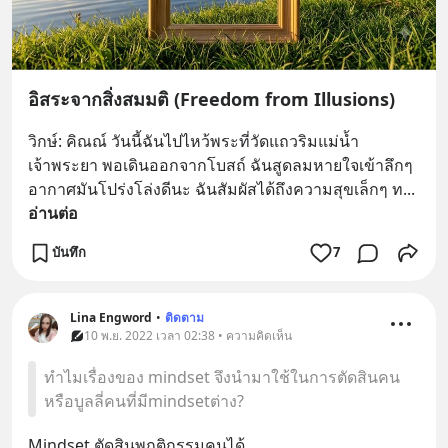
อิสระจากสิ่งสมมติ (Freedom from Illusions)
วิกษ์: คิณณ์ วันนี้ฉันไปไหว้พระที่วัดแถวริมแม่น้ำ
เจ้าพระยา พอเดินออกจากโบสถ์ ฉันสูดลมหายใจเข้าลึกๆ 
อากาศมันโปร่งโล่งดีนะ ฉันสัมผัสได้ถึงความสุขเล็กๆ ท
... 
อ่านต่อ
บันทึก
7
Lina Engword
•
ติดตาม
10 พ.ย. 2022 เวลา 02:38 • ความคิดเห็น
ทำไมเรื่องของ mindset จึงนำมาใช้ในการตัดสินคน
หรือบูลลี่คนที่มีmindsetต่าง?
Mindset ตัดสินพฤติกรรมคนได้