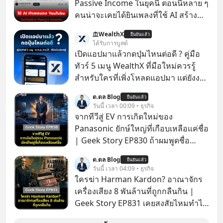
Passive Income ในยุคนี้ ตอนนี้หลาย ๆ
คนน่าจะเคยได้ยินเพลงที่ใช้ AI สร้าง
ผ่านหูกันมาบ้าง เช่น เพลง “ไม่มีใคร
WealthX
ยืนยันแล้ว
รู้ตัวเรา” จากช่องชื่อว่า UNHEARD
ได้รับการบูสต์
MUSIC ที่ตอนนี้มียอดรับชมกว่า 26
เปิดแอปมาแล้วกดปุ่มไหนต่อดี ? คู่มือ
ล้านครั้งแล้ว
ทัวร์ 5 เมนู WealthX ที่มือใหม่ควรรู้
สำหรับใครที่เพิ่งโหลดแอปมา แต่ยังงง
ๆ ไม่รู้ว่าต้องกดปุ่มไหนต่อ อ่านโพสต์นี้
ด.ดล Blog
ยืนยันแล้ว
เลย WealthX จะขอพาไปทัวร์ 5 เมนู
วันนี้ เวลา 00:09 • ธุรกิจ
หลัก ที่จะทำให้คุณใช้งานแอปเป็นได้ใน
จากทีวีสู่ EV การเกิดใหม่ของ
ทันที
Panasonic ยักษ์ใหญ่ที่เกือบเหลือแค่ชื่อ
| Geek Story EP830 ถ้าผมพูดชื่อ
Panasoni คุณนึกถึงอะไร? ทีวี, ตู้เย็น,
ด.ดล Blog
ยืนยันแล้ว
ถ่านไฟฉาย? ถ้าคุณยังคิดแบบนั้น แสดง
วันนี้ เวลา 04:09 • ธุรกิจ
ว่าคุณกำลังพลาดเรื่องราวการ
ใครฆ่า Harman Kardon? อาณาจักร
‘Rebranding’ ที่ดุเดือดที่สุดใน
เครื่องเสียง 8 พันล้านที่ถูกกลืนกิน |
ประวัติศาสตร์ญี่ปุ่น! รู้หรือไม่ว่า ในวันที่
Geek Story EP831 เคยสงสัยไหมทำไม
พวกเขาขาดทุนย่อยยับเกือบ 3 แสนล้าน
หูฟัง AKG ถึงกลายเป็นแค่ของแถมใน