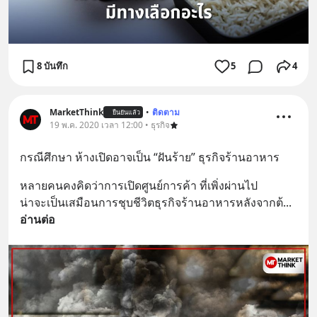
8 บันทึก
5
4
MarketThink
•
ติดตาม
ยืนยันแล้ว
19 พ.ค. 2020 เวลา 12:00 • ธุรกิจ
กรณีศึกษา ห้างเปิดอาจเป็น “ฝันร้าย” ธุรกิจร้านอาหาร
หลายคนคงคิดว่าการเปิดศูนย์การค้า ที่เพิ่งผ่านไป
น่าจะเป็นเสมือนการชุบชีวิตธุรกิจร้านอาหารหลังจากต้
... 
อ่านต่อ