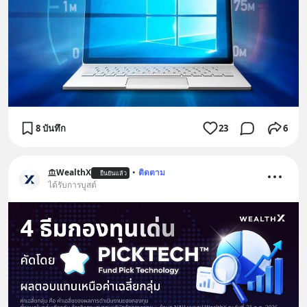
8 บันทึก
23
6
WealthX
•
ติดตาม
ยืนยันแล้ว
ได้รับการบูสต์