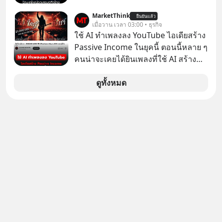
ดีลนี้! เกิดอะไรขึ้นหลังจากการควบรวม
ภัยออนไลน์
ศึกษาธิการ ได้รับจัดสรรในงบประมาณ
กิจการครั้งประวัติศาสตร์? ยักษ์ใหญ่
MarketThink
ยืนยันแล้ว
รายจ่ายประจำปี 2568 ซึ่งมากที่สุดเป็น
เมื่อวาน เวลา 03:00 • ธุรกิจ
ตั้งใจซื้อไปพัฒนาต่อ หรือแค่ซื้อไป “ฆ่า”
อันดับ 2 รองจากกระทรวงการคลัง
ใช้ AI ทำเพลงลง YouTube ไอเดียสร้าง
ให้พ้นทางกันแน่? และทำไมจุดจบของ
Passive Income ในยุคนี้ ตอนนี้หลาย ๆ
เรื่องนี้ ถึงเป็นการฆาตกรรมแบบสโลว์
คนน่าจะเคยได้ยินเพลงที่ใช้ AI สร้าง
โมชันที่ไม่มีแม้แต่ศพให้เห็น? เลือกฟัง
ผ่านหูกันมาบ้าง เช่น เพลง “ไม่มีใคร
กันได้เลยนะครับ อย่าลืมกด Follow
รู้ตัวเรา” จากช่องชื่อว่า UNHEARD
ดูทั้งหมด
ติดตาม PodCast ช่อง Geek Forever’s
MUSIC ที่ตอนนี้มียอดรับชมกว่า 26
Podcast ของผมกันด้วยนะครับ 🎧 ฟัง
ล้านครั้งแล้ว
ผ่าน Spotify : https://bit.ly/4g4SW17
🎧 ฟังผ่าน Apple Podcast :
https://bit.ly/4cw7rdh 🎧 ฟังผ่าน
Podbean : https://bit.ly/4hVgqrY 🎧
ฟังผ่าน Youtube :
https://youtu.be/Jj3neoUL72g The
original article appeared here
https://www.tharadhol.com/geek-
story-ep833-or-is-mysql-really-
dying/ ติดตามสาระดี ๆ อัพเดททุกวัน