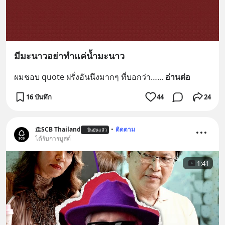
มีมะนาวอย่าทำแค่น้ำมะนาว
ผมชอบ quote ฝรั่งอันนึงมากๆ ที่บอกว่า…
... 
อ่านต่อ
16 บันทึก
44
24
SCB Thailand
•
ติดตาม
ยืนยันแล้ว
ได้รับการบูสต์
1:41