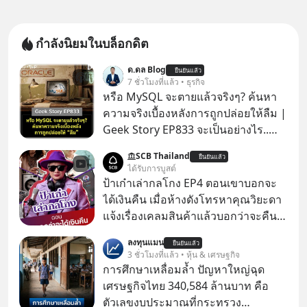
กำลังนิยมในบล็อกดิต
ด.ดล Blog
ยืนยันแล้ว
7 ชั่วโมงที่แล้ว • ธุรกิจ
หรือ MySQL จะตายแล้วจริงๆ? ค้นหา
ความจริงเบื้องหลังการถูกปล่อยให้ลืม |
Geek Story EP833 จะเป็นอย่างไร..
เมื่อซอฟต์แวร์ฟรีที่หล่อเลี้ยงเว็บไซต์
SCB Thailand
ยืนยันแล้ว
กว่าครึ่งโลก ถูกมหาเศรษฐีคู่แข่งทุ่มเงิน
ได้รับการบูสต์
ซื้อกิจการไป? นี่คือเรื่องจริงของ
ป้าเก๋าเล่ากลโกง EP4 ตอนเขาบอกจะ
MySQL ฐานข้อมูลระดับตำนานที่
ได้เงินคืน เมื่อห้างดังโทรหาคุณวิยะดา
โปรแกรมเมอร์คนหนึ่งใช้เวลา 27 ปี
แจ้งเรื่องเคลมสินค้าแล้วบอกว่าจะคืน
ปลุกปั้นและตั้งชื่อตามลูกสาวของตัวเอง
เงิน คุณวิยะดาจะได้เงินจริง หรือเป็น
ลงทุนแมน
เมื่อรู้ว่าผลงานชิ้นเอกกำลังจะตกไปอยู่
ยืนยันแล้ว
เรื่องจ้อจี้ หาคำตอบได้ที่ “ป้าเก๋าเล่ากล
3 ชั่วโมงที่แล้ว • หุ้น & เศรษฐกิจ
ในมือของอาณาจักรที่จ้องจะทำลายมัน
โกง” EP4 ตอน “เขาบอกว่าจะได้เงิน
การศึกษาเหลื่อมล้ำ ปัญหาใหญ่ฉุด
เขาถึงขั้นต้องเขียนจดหมายเปิดผนึก
คืน” #ป้าเก๋าเล่ากลโกง #แก้เกมกลโกง
เศรษฐกิจไทย 340,584 ล้านบาท คือ
ขอร้องคนทั้งอินเทอร์เน็ตให้ช่วยหยุดยั้ง
#อยู่อย่างยั่งยืน #Cybersecurity #เตือน
ตัวเลขงบประมาณที่กระทรวง