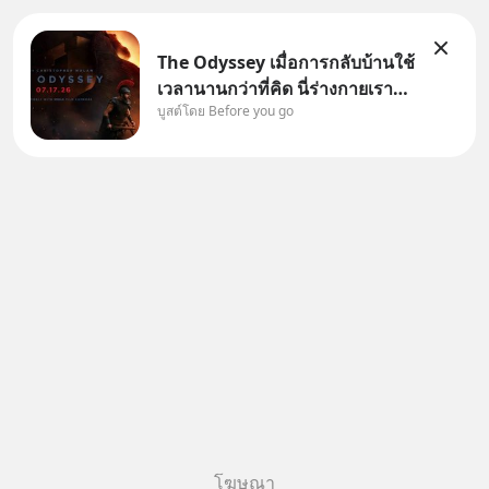
The Odyssey เมื่อการกลับบ้านใช้
เวลานานกว่าที่คิด นี่ร่างกายเรา
บูสต์โดย Before you go
ต้องการกลับบ้านจริงหรือ
(SPOILED ALERT!!!) 🔥 264.1
โฆษณา