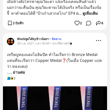
เมื่อห้างดังโทรหาคุณวิยะดา แจ้งเรื่องเคลมสินค้าแล้ว
บอกว่าจะคืนเงิน คุณวิยะดาจะได้เงินจริง หรือเป็นเรื่องจ้อ
จี้  หาคำตอบได้ที่ “ป้าเก๋าเล่ากลโกง” EP4 ต
... 
ดูเพิ่มเติม
2 บันทึก
2
6
Blockพูดได้byข้าวน้อยฯ
•
ติดตาม
28 ก.ค. 2021 เวลา 00:49 • ประวัติศาสตร์
เหรียญทองแดงโอลิมปิค ทำไมเรียกว่า Bronze Medal 
แทนที่จะเรียกว่า Copper Medal❓(ในเมื่อ Copper แปล
ว่า ทองแดง)
..
... 
อ่านต่อ
2