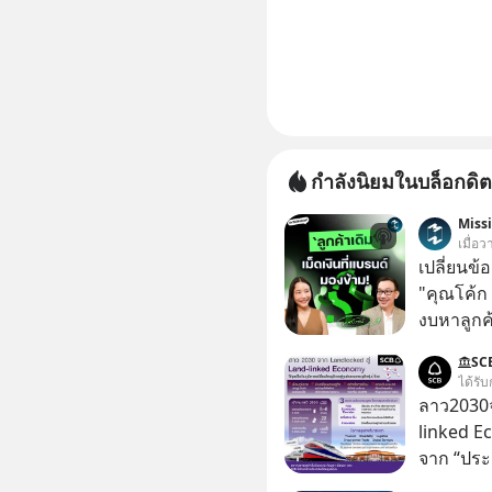
กำลังนิยมในบล็อกดิต
Miss
เมื่อ
เปลี่ยนข้
"คุณโค้ก
งบหาลูกค้
กลุ่มที่มี
SC
หายไปโดยไม่รู้ตัว ใน M
ได้รับ
นี้ เราจะ
ลาว2030จ
Founder,
linked E
และ CRM ม
จาก “ประ
เป็นสินทร
โลจิสติกส