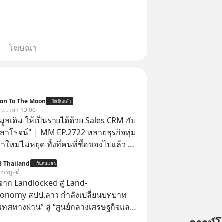
โฆษณา
ion To The Moon
ยืนยันแล้ว
วาน เวลา 13:00
อมูลเดิม ให้เป็นรายได้ด้วย Sales CRM กับ
 สาโรจน์" | MM EP.2722 หลายธุรกิจทุ่ม
าใหม่ไม่หยุด ทั้งที่คนที่ซื้อของไปแล้ว คือ
โอกาสซื้อซ้ำสูงที่สุด แต่กลับปล่อยให้เงียบ
B Thailand
ยืนยันแล้ว
ission To The Moon EP
การบูสต์
มาคุยกับคุณโค้ก สาโรจน์ อธิวิทวัส CEO &
าก Landlocked สู่ Land-
 Wisible ผู้มีประสบการณ์ด้านงานขาย
conomy สปป.ลาว กำลังเปลี่ยนบทบาท
ากกว่า 20 ปี ว่าทำไม "ลูกค้าเดิม" ถึง
เทศทางผ่าน” สู่ “ศูนย์กลางเศรษฐกิจและ
ัพย์ที่ธุรกิจมองข้ามมากที่สุด และจะ
์” ของอนุภูมิภาคลุ่มแม่น้ำโขง