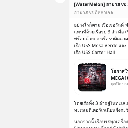
[WaterMelon] ฮามาส vs 
ฮามาส vs อิสลาเอล
อย่างไรก็ตาม เรือเจอรัลด์ 
แทนที่ด้วยเรือรบ 3 ลำ คือ 
พร้อมด้วยกองเรือรบติดตาม
เรือ USS Mesa Verde และ
เรือ USS Carter Hall
โอกาสในห
MEGA10A
บูสต์โดย ล
เข้ากอง
จีน พิเศษ ช่วง 3 - 19 ส.
ลด 50% ค
โดยเรือทั้ง 3 ลำอยู่ในทะเล
บาทขึ้นไ
ทะเลเมดิเตอร์เรเนียนฝั่งตะว
นอกจากนี้ เรือบรรทุกเครื่อ