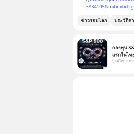
3834105&mibextid=g
ข่าวรอบโลก
ประวัติศา
กองทุน S&P
แรกในไทย 
บูสต์โดย ลงท
แก้ Pain 
กัน 3 เรื่อง