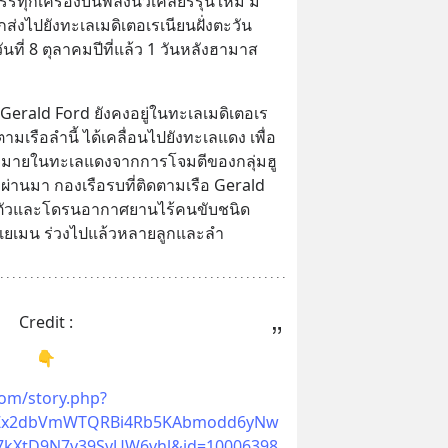
รรทุกเครื่องบินพลังนิวเคลียร์รุ่นใหม่ มี
กส่งไปยังทะเลเมดิเตอเรเนียนฝั่งตะวัน
ันที่ 8 ตุลาคมปีที่แล้ว 1 วันหลังฮามาส
Gerald Ford ยังคงอยู่ในทะเลเมดิเตอเร
ตามเรือลำนี้ ได้เคลื่อนไปยังทะเลแดง เพื่อ
ากมายในทะเลแดงจากการโจมตีของกลุ่มฮู
ผ่านมา กองเรือรบที่ติดตามเรือ Gerald 
ิ้งตัวและโดรนอากาศยานไร้คนขับชนิด
ีในเยเมน ร่วงไปแล้วหลายลูกและลำ
Credit :
👇
com/story.php?
P4Zx2dbVmWTQRBi4Rb5KAbmodd6yNw
kXtD9N7v39SvUW6vhl&id=10006398