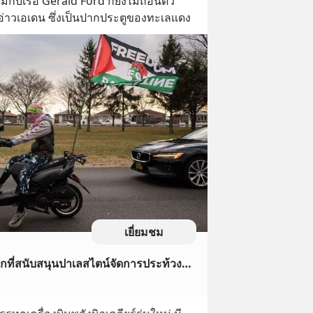
มกับเรือ Gerald Ford ก็ยังไม่ถอนตัว 
่าวเอเดน ซึ่งเป็นปากประตูของทะเลแดง
เยี่ยมชม
[WaterMelon] ชาวนิวยอร์กที่สนับสนุนปาเลสไตน์จัดการประท้วงวันปีใหม่ตามสถานที่ต่างๆ ในเมือง