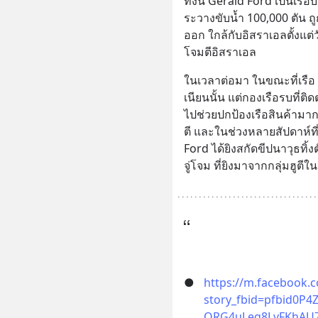
ทั้งนี้ Gerald Ford เป็นเรือบ
ระวางขับน้ำ 100,000 ตัน ถู
ออก ใกล้กับอิสราเอลตั้งแต่ว
โจมตีอิสราเอล
ในเวลาต่อมา ในขณะที่เรือ 
เนียนนั้น แต่กองเรือรบที่ติด
ไปช่วยปกป้องเรือสินค้าม
ตี และในช่วงหลายสัปดาห์ที่
Ford ได้ยิงสกัดขีปนาวุธท
จู่โจม ที่ยิงมาจากกลุ่มฮูต
●
https://m.facebook.
story_fbid=pfbid0
QRG4uLeg8LvFKhAU7