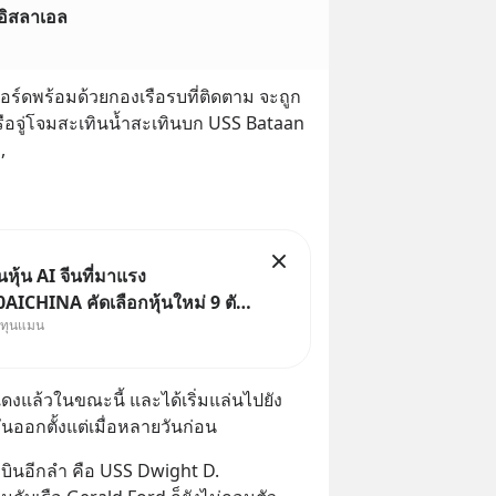
อิสลาเอล
ฟอร์ดพร้อมด้วยกองเรือรบที่ติดตาม จะถูก
เรือจู่โจมสะเทินน้ำสะเทินบก USS Bataan 
, 
ุ้น AI จีนที่มาแรง
ICHINA คัดเลือกหุ้นใหม่ 9 ตัว
งทุนแมน
ทุน.. ครอบคลุมทั้งซัปพลายเชน AI
ค. 69 มีโปรโมชัน
่าธรรมเนียมซื้อ | ยอด 2 ล้าน
แดงแล้วในขณะนี้ และได้เริ่มแล่นไปยัง
ป ฟรีค่าธรร
ันออกตั้งแต่เมื่อหลายวันก่อน
งบินอีกลำ คือ USS Dwight D. 