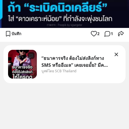
บันทึก
2
1
“ธนาคารจริง ต้องไม่ส่งลิงก์ทาง
SMS หรืออีเมล” เคยเจอมั้ย? มีคน
บูสต์โดย SCB Thailand
อ้างว่าโทรจากธนาคาร บอกว่า
บัญชีมีปัญหา แล้วให้กดลิงก์โน่นนี่
หรือสแกนคิวอาร์โค้ดทันที มาฟัง
“ป้าเก๋าเล่ากลโกง” เพื่อรู้ทันมุก
หลอกลวงในคราบ