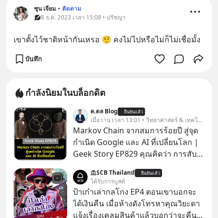
ซุน เจียม
•
ติดตาม
8 ธ.ค. 2023 เวลา 15:08 • ปรัชญา
เขาตั้งไว้ชาติหน้ากันเหรอ 🤨 คงไม่ไปหรือไม่ก็ไม่เชื่อมั้ง
บันทึก
กำลังนิยมในบล็อกดิต
ด.ดล Blog
ยืนยันแล้ว
เมื่อวาน เวลา 13:01 • วิทยาศาสตร์ & เทคโนโลยี
Markov Chain จากสมการร้อยปี สู่จุด
กำเนิด Google และ AI ที่เปลี่ยนโลก |
Geek Story EP829 คุณคิดว่า การสับ
ไพ่ในคาสิโน ปริมาณยูเรเนียมในระเบิด
SCB Thailand
ยืนยันแล้ว
นิวเคลียร์ อัลกอริทึมของ Google ที่ใช้
ได้รับการบูสต์
โค่นล้มแชมป์เก่าอย่าง Yahoo และ
ป้าเก๋าเล่ากลโกง EP4 ตอนเขาบอกจะ
ความฉลาดของ AI ในปัจจุบัน มีอะไรที่
ได้เงินคืน เมื่อห้างดังโทรหาคุณวิยะดา
เหมือนกัน? เชื่อหรือไม่ว่า สิ่งเปลี่ยนโลก
แจ้งเรื่องเคลมสินค้าแล้วบอกว่าจะคืน