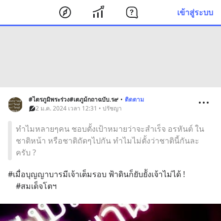
เข้าสู่ระบบ
#ไตรภูมิพระร่วง#เตภูม้กถาฉบับ.ร๙
•
ติดตาม
2 ม.ค. 2024 เวลา 12:31 • ปรัชญา
ทำไมหลายๆคน ชอบตั้งเป้าหมายว่าจะสำเร็จ อรหันต์ ใน
ชาติหน้า หรือชาติถัดๆไปกัน ทำไมไม่ตั้งว่าชาตินี้กันละ
ครับ ?
#เมื่อบุญญาบารมีเจ้าเต็มรอบ ฟ้าดินก็ยับยัังเจ้าไม่ได้ !
    #สมเด็จโตฯ