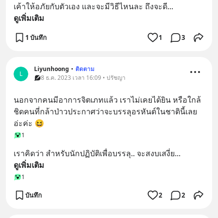
เค้าให้อภัยกับตัวเอง และจะมีวิธีไหนละ ถึงจะดี
... 
ดูเพิ่มเติม
1 บันทึก
1
3
Liyunhoong
•
ติดตาม
L
8 ธ.ค. 2023 เวลา 16:09 • ปรัชญา
นอกจากคนมีอาการจิตเภทแล้ว เราไม่เคยได้ยิน หรือใกล้
ชิดคนที่กล้าป่าวประกาศว่าจะบรรลุอรหันต์ในชาตินี้เลย
อ่ะค่ะ 😆
1
เราคิดว่า สำหรับนักปฏิบัติเพื่อบรรลุ.. จะสงบเสงี่ย
... 
ดูเพิ่มเติม
1
บันทึก
2
2