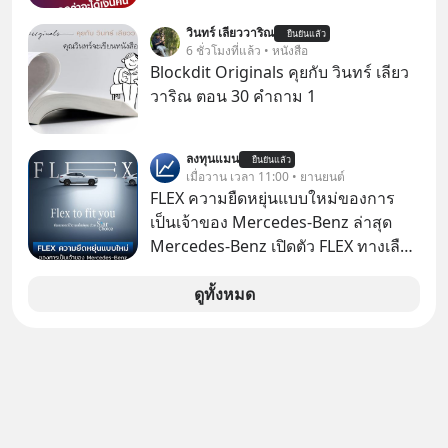
ทั้งหมดนี้ ล้วนมีจุดเริ่มต้นมาจาก “การ
เงิน คุณวิยะดาจะได้เงินจริง หรือเป็น
วินทร์ เลียววาริณ
ทะเลาะกัน” ของนักคณิตศาสตร์ชาว
ยืนยันแล้ว
เรื่องจ้อจี้ หาคำตอบได้ที่ “ป้าเก๋าเล่ากล
6 ชั่วโมงที่แล้ว • หนังสือ
รัสเซียสองคนเมื่อกว่าร้อยปีก่อน! จาก
โกง” EP4 ตอน “เขาบอกว่าจะได้เงิน
Blockdit Originals คุยกับ วินทร์ เลียว
สมการที่เคยถูกมองว่าไร้สาระและไม่มี
คืน” #ป้าเก๋าเล่ากลโกง #แก้เกมกลโกง
วาริณ ตอน 30 คำถาม 1
ประโยชน์ สู่รากฐานของเทคโนโลยี
#อยู่อย่างยั่งยืน #Cybersecurity #เตือน
ระดับล้านล้านดอลลาร์ จุดกำเนิดของ
ภัยออนไลน์
สมการนี้เกิดขึ้นได้อย่างไร และมันเข้า
ลงทุนแมน
ยืนยันแล้ว
เมื่อวาน เวลา 11:00 • ยานยนต์
มาพลิกโฉมหน้าประวัติศาสตร์
FLEX ความยืดหยุ่นแบบใหม่ของการ
มนุษยชาติจนถึงยุค AI ได้อย่างไร EP นี้
เป็นเจ้าของ Mercedes-Benz ล่าสุด
เราจะมาเจาะลึกเบื้องหลังความลับนี้ไป
Mercedes-Benz เปิดตัว FLEX ทางเลือก
พร้อมกันครับ เลือกฟังกันได้เลยนะครับ
เป็นเจ้าของรถที่ยืดหยุ่น บนแนวคิด
อย่าลืมกด Follow ติดตาม PodCast
“Flex to Fit You ยืดได้ตามสไตล์คุณ
ดูทั้งหมด
ช่อง Geek Forever’s Podcast ของผม
ด้วย StarChoice” ตอบโจทย์ Lifestyle
กันด้วยนะครับ 🎧 ฟังผ่าน Spotify :
การเป็นเจ้าของรถที่ออกแบบการเงินได้
https://tinyurl.com/mr32c4h3 🎧
เอง ครบสัญญาจะผ่อนต่อ คืนรถ หรือ
ฟังผ่าน Apple Podcast :
ซื้อขาดก็ได้ เช่น
https://apple.co/2lEqPPg 🎧 ฟังผ่าน
Podbean :
https://tinyurl.com/mvnxk4wy 🎧