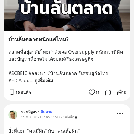
บ้านล้นตลาดหนักแค่ไหน?
ตลาดที่อยู่อาศัยไทยกำลังเจอ Oversupply หนักกว่าที่คิด 
และปัญหานี้อาจไม่ได้จบแค่เรื่องเศรษฐกิจ 
#SCBEIC #อสังหา #บ้านล้นตลาด #เศรษฐกิจไทย 
#EICArou
... 
ดูเพิ่มเติม
10 บันทึก
11
8
บอย วิสูตร
•
ติดตาม
15 พ.ย. 2021 เวลา 11:42 • หนังสือ
สิ่งที่แยก "คนมีฝัน" กับ "คนเพ้อฝัน"