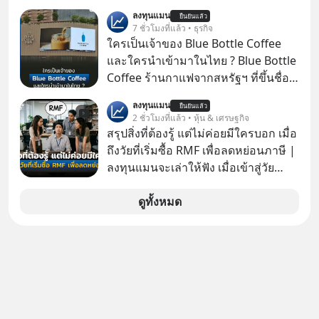
จะฟังดูน่าตื่นเต้น แต่ความจริงที่ถูกซ่อน
เงิน คุณวิยะดาจะได้เงินจริง หรือเป็น
ลงทุนแมน
ไว้ใต้พรมคือ ดาวอังคารเป็นเพียงนรกที่
ยืนยันแล้ว
เรื่องจ้อจี้ หาคำตอบได้ที่ “ป้าเก๋าเล่ากล
7 ชั่วโมงที่แล้ว • ธุรกิจ
เต็มไปด้วยรังสีมรณะและฝุ่นพิษ แล้ว
โกง” EP4 ตอน “เขาบอกว่าจะได้เงิน
ใครเป็นเจ้าของ Blue Bottle Coffee
ทำไมบรรดาผู้นำเทคโนโลยีถึงยัง
คืน” #ป้าเก๋าเล่ากลโกง #แก้เกมกลโกง
และใครนำเข้ามาในไทย ? Blue Bottle
พยายามหลอกขายฝันลมๆ แล้งๆ นี้ให้
#อยู่อย่างยั่งยืน #Cybersecurity #เตือน
Coffee ร้านกาแฟจากสหรัฐฯ ที่ขึ้นชื่อ
กับคนทั้งโลก พวกเขากำลังซ่อนความ
ภัยออนไลน์
เรื่องความพิถีพิถัน กำลังจะเปิดสาขา
ลับอะไรไว้เบื้องหลังโปรเจกต์อวกาศที่
ลงทุนแมน
ยืนยันแล้ว
แรกในประเทศไทย ที่ Central Park
2 ชั่วโมงที่แล้ว • หุ้น & เศรษฐกิจ
ผลาญทรัพยากรมหาศาล วันนี้เราจะมา
สรุปสิ่งที่ต้องรู้ แต่ไม่ค่อยมีใครบอก เมื่อ
กะเทาะเปลือกความลวงโลกนี้กัน ใครที่
ถึงวัยที่เริ่มซื้อ RMF เพื่อลดหย่อนภาษี |
คิดว่าอนาคตของมนุษยชาติอยู่บนดาว
ลงทุนแมนจะเล่าให้ฟัง เมื่อเข้าสู่วัย
ดวงอื่น เลือกฟังกันได้เลยนะครับ อย่า
ทำงานและเริ่มมีรายได้ถึงเกณฑ์เสีย
ลืมกด Follow ติดตาม PodCast ช่อง
ภาษี หลายคนมักได้รับคำแนะนำให้
ดูทั้งหมด
Geek Forever’s Podcast ของผมกัน
ลงทุนใน RMF เพราะนอกจากจะช่วยลด
ด้วยนะครับ 🎧 ฟังผ่าน Spotify :
หย่อนภาษีได้แล้ว ยังเป็นโอกาสในการ
https://tinyurl.com/3yma5h3e 🎧
สร้างความมั่งคั่งระยะยาว แต่น้อยคน
ฟังผ่าน Apple Podcast :
นักที่จะลงลึกว่า ถ้าลงทุนใน RMF ควรรู้
https://apple.co/2lEqPPg 🎧 ฟังผ่าน
อะไรบ้าง ควรดู ตรงไหน ทำอย่างไร ถึง
Podbean :
จะดีกับเรา แล้วเราควรรู้ข้อมูลอะไร
https://tinyurl.com/4kurcs6x 🎧 ฟัง