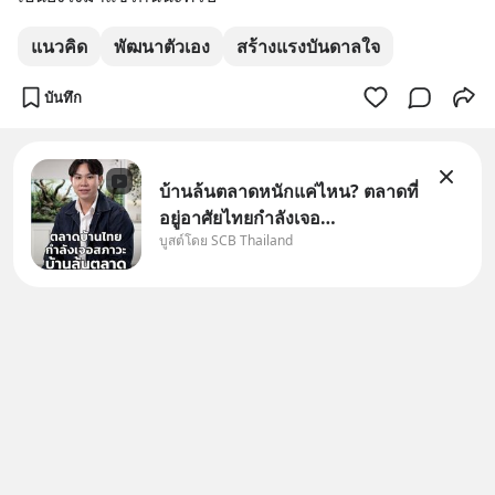
แนวคิด
พัฒนาตัวเอง
สร้างแรงบันดาลใจ
บันทึก
บ้านล้นตลาดหนักแค่ไหน? ตลาดที่
อยู่อาศัยไทยกำลังเจอ
บูสต์โดย SCB Thailand
Oversupply หนักกว่าที่คิด และ
ปัญหานี้อาจไม่ได้จบแค่เรื่อง
เศรษฐกิจ #SCBEIC #อสังหา
#บ้านล้นตลาด #เศรษฐกิจไทย
#EICAround #SCBThailand
สามารถดูคลิปท