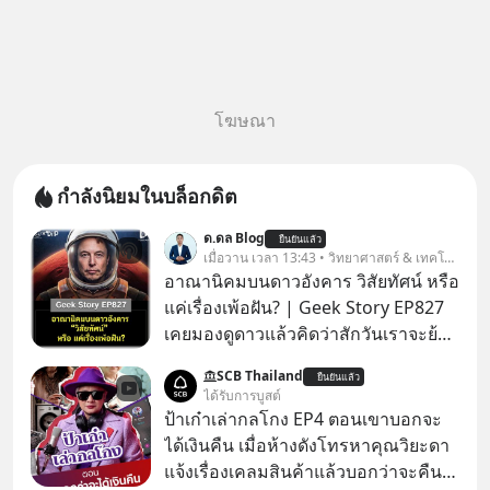
โฆษณา
กำลังนิยมในบล็อกดิต
ด.ดล Blog
ยืนยันแล้ว
เมื่อวาน เวลา 13:43 • วิทยาศาสตร์ & เทคโนโลยี
อาณานิคมบนดาวอังคาร วิสัยทัศน์ หรือ
แค่เรื่องเพ้อฝัน? | Geek Story EP827
เคยมองดูดาวแล้วคิดว่าสักวันเราจะย้าย
ไปอยู่บนดาวอังคารตามที่ Elon Musk
SCB Thailand
ยืนยันแล้ว
หรือ Jeff Bezos บอกไว้หรือเปล่า ภาพ
ได้รับการบูสต์
ฝันที่มหาเศรษฐีซิลิคอนแวลลีย์วาดไว้ว่า
ป้าเก๋าเล่ากลโกง EP4 ตอนเขาบอกจะ
มนุษย์นับล้านจะไปสร้างอาณานิคม
ได้เงินคืน เมื่อห้างดังโทรหาคุณวิยะดา
ใหม่ ล้อมรอบด้วยเทคโนโลยีสุดล้ำ อาจ
แจ้งเรื่องเคลมสินค้าแล้วบอกว่าจะคืน