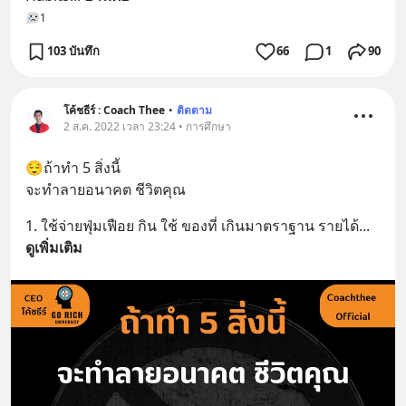
1
103 บันทึก
66
1
90
โค้ชธีร์ : Coach Thee
•
ติดตาม
2 ส.ค. 2022 เวลา 23:24 • การศึกษา
😌ถ้าทำ 5 สิ่งนี้
จะทำลายอนาคต ชีวิตคุณ
1. ใช้จ่ายฟุ่มเฟือย กิน ใช้ ของที่ เกินมาตราฐาน รายได้
... 
ดูเพิ่มเติม