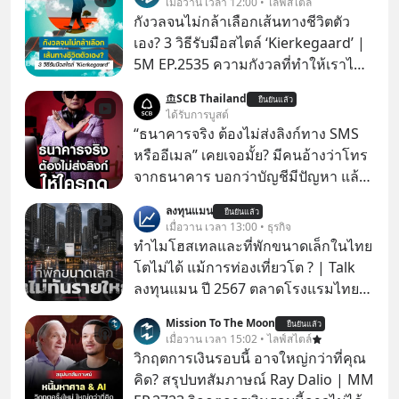
เมื่อวาน เวลา 12:00 • ไลฟ์สไตล์
กังวลจนไม่กล้าเลือกเส้นทางชีวิตตัว
เอง? 3 วิธีรับมือสไตล์ ‘Kierkegaard’ |
5M EP.2535 ความกังวลที่ทำให้เราไม่
กล้าตัดสินใจในเรื่องต่างๆ ทั้งเรื่องเล็ก
SCB Thailand
ยืนยันแล้ว
เรื่องใหญ่ หรือแม้แต่เรื่องสำคัญของ
ได้รับการบูสต์
ชีวิตเกิดจากการที่เรามี ‘อิสรภาพ’ และมี
“ธนาคารจริง ต้องไม่ส่งลิงก์ทาง SMS
ทางเลือกมากมาย ซึ่งเมื่อเทียบกับสัตว์
หรืออีเมล” เคยเจอมั้ย? มีคนอ้างว่าโทร
แล้วก็จะเห็นความแตกต่างได้ชัดว่าเรา
จากธนาคาร บอกว่าบัญชีมีปัญหา แล้ว
มี ‘อำนาจ’ ในการเลือกและตัดสินใจ
ให้กดลิงก์โน่นนี่ หรือสแกนคิวอาร์โค้ด
ลงทุนแมน
มากแค่ไหน แต่อิสรภาพ อำนาจ หรือ
ยืนยันแล้ว
ทันที มาฟัง “ป้าเก๋าเล่ากลโกง” เพื่อรู้ทัน
เมื่อวาน เวลา 13:00 • ธุรกิจ
การได้มีสิทธิเลือกนี้กลับสร้างความ
มุกหลอกลวงในคราบความน่าเชื่อถือ
ทำไมโฮสเทลและที่พักขนาดเล็กในไทย
กังวลให้กับเรา แล้วเราจะรับมือกับ
กันค่ะ #แก้เกมกลโกง #ป้าเก๋าเล่ากล
โตไม่ได้ แม้การท่องเที่ยวโต ? | Talk
ความกังวลนี้อย่างไร? ติดตามได้ในพอด
โกง #LivesSustainably #อยู่อย่าง
ลงทุนแมน ปี 2567 ตลาดโรงแรมไทย
แคสต์ 5M EP. นี้ #goodtime
ยั่งยืน #CyberSecurity #ป้าเก๋า
มูลค่ารวมเฉียด 4 แสนล้านบาท แต่รู้
#5minutespodcast
Mission To The Moon
#FraudEducation #FinancialLiteracy
ยืนยันแล้ว
หรือไม่ว่า รายได้กว่า 85% กระจุกอยู่กับ
เมื่อวาน เวลา 15:02 • ไลฟ์สไตล์
#missiontothemoonpodcast
#DigitalBankWithHumanTouch
ผู้ประกอบการรายใหญ่ และมีอัตราการ
วิกฤตการเงินรอบนี้ อาจใหญ่กว่าที่คุณ
เติบโตได้ถึง 16% ขณะที่ผู้ประกอบการ
คิด? สรุปบทสัมภาษณ์ Ray Dalio | MM
โฮสเทลและที่พักขนาดเล็ก ซึ่งมีสัดส่วน