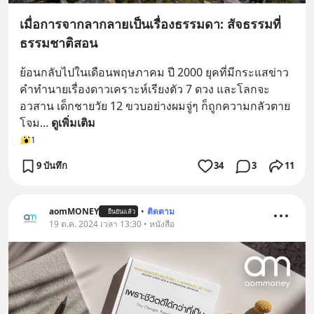
เมื่อการจากลากลายเป็นเรื่องธรรมดา: สัจธรรมที่
ธรรมชาติสอน
ย้อนกลับไปในเดือนพฤษภาคม ปี 2000 ยุคที่มีกระแสข่าว
คำทำนายเรื่องดาวเคราะห์เรียงตัว 7 ดวง และโลกจะ
อวสาน เด็กชายวัย 12 ขวบอย่างผมจู่ๆ ก็ถูกความกลัวตาย
โจม
... 
ดูเพิ่มเติม
1
9 บันทึก
34
3
11
aomMONEY
•
ติดตาม
ยืนยันแล้ว
19 ต.ค. 2024 เวลา 13:30 • หนังสือ