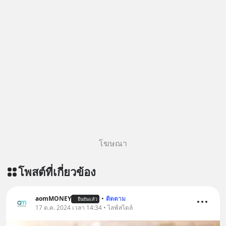
โฆษณา
โพสต์ที่เกี่ยวข้อง
aomMONEY
•
ติดตาม
ยืนยันแล้ว
17 ต.ค. 2024 เวลา 14:34 • ไลฟ์สไตล์