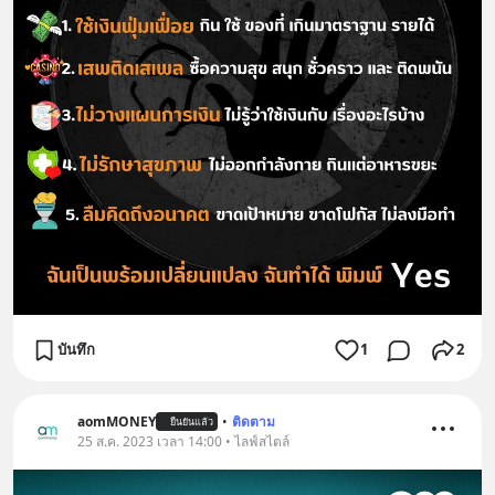
บันทึก
1
2
aomMONEY
•
ติดตาม
ยืนยันแล้ว
25 ส.ค. 2023 เวลา 14:00 • ไลฟ์สไตล์