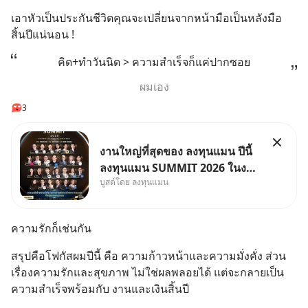
เอาหัวเป็นประกันชีวิตคุณจะเปลี่ยนจากหน้ามือเป็นหลังมือ 
สิ้นปีแน่นอน !
คิด+ทำวันนิด > ความสำเร็จก็แค่ปากซอย
ผมเอง
3
งานใหญ่ที่สุดของ ลงทุนแมน ปีนี้
ลงทุนแมน SUMMIT 2026 ในงาน
บูสต์โดย ลงทุนแมน
นี้จะมีเจ้าของธุรกิจ Dr.PONG,
หมึกกรุบ, Srichand, Jones’
Salad, LA GLACE, Fastwork,
ความรักก็เช่นกัน
MizuMi, KARMART, อิชิตัน มา
แชร์ความรู้การสร้างธุรกิจ
สรุปคือโฟกัสผมปีนี้ คือ ความก้าวหน้าและความมั่งคั่ง ส่วน
เรื่องความรักและสุขภาพ ไม่ใช่ผลพลอยได้ แต่จะกลายเป็น
ความสำเร็จพร้อมกับ งานและเงินสิ้นปี