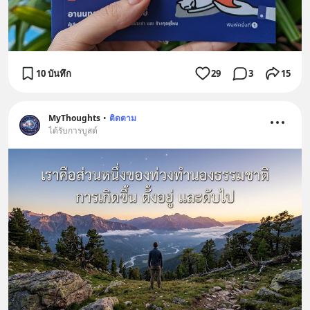
10 บันทึก
29
3
15
MyThoughts
•
ติดตาม
ได้รับการบูสต์