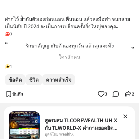
ฝากไว้ ย้ำกับตัวเองก่อนนอน ตื่นนอน แล้วลงมือทำ จนกลาย
เป็นนิสัย ปี 2024 จะเป็นการเปลี่ยนครั้งยิ่งใหญ่ของคุณ
3
รักษาสัญญากับตัวเองทุกวัน แล้วคุณจะทึ่ง
ใครสักคน
1
ข้อคิด
ชีวิต
ความสำเร็จ
บันทึก
3
2
สูตรผสม TLCOREWEALTH-UH-X
กับ TLWORLD-X คำถามยอดฮิตที่
บูสต์โดย WealthX
คนใช้ WealthX ถามเข้ามา