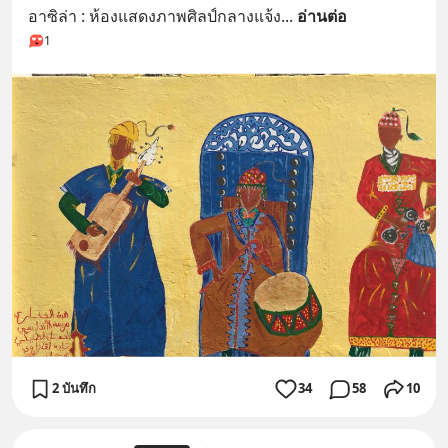
อาซิล่า : ห้องแสดงภาพศิลป์กลางแจ้ง
... 
อ่านต่อ
1
2 บันทึก
34
58
10