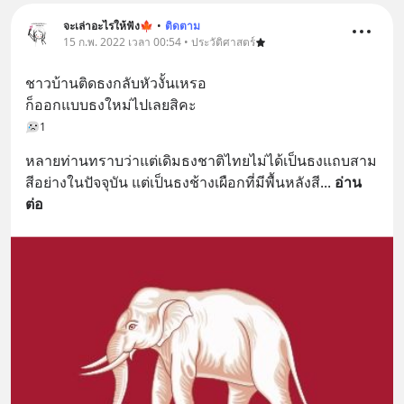
จะเล่าอะไรให้ฟัง🍁
•
ติดตาม
15 ก.พ. 2022 เวลา 00:54 • ประวัติศาสตร์
ชาวบ้านติดธงกลับหัวงั้นเหรอ
ก็ออกแบบธงใหม่ไปเลยสิคะ
1
หลายท่านทราบว่าแต่เดิมธงชาติไทยไม่ได้เป็นธงแถบสาม
สีอย่างในปัจจุบัน แต่เป็นธงช้างเผือกที่มีพื้นหลังสี
... 
อ่าน
ต่อ