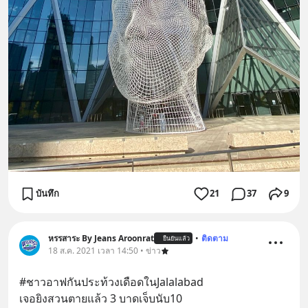
บันทึก
21
37
9
หรรสาระ By Jeans Aroonrat
•
ติดตาม
ยืนยันแล้ว
18 ส.ค. 2021 เวลา 14:50 • ข่าว
#ชาวอาฟกันประท้วงเดือดในJalalabad
เจอยิงสวนตายแล้ว 3 บาดเจ็บนับ10