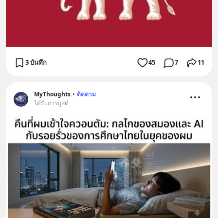
3 บันทึก
45
7
11
MyThoughts
•
ติดตาม
ได้รับการบูสต์