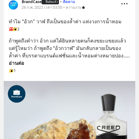
BrandCase
•
ติดตาม
ยืนยันแล้ว
26 ก.พ. 2022 เวลา 03:50 • ความงาม
ทำไม “อ้วก" วาฬ ถึงเป็นของล้ำค่า แห่งวงการน้ำหอม
2
ถ้าพูดถึงคำว่า อ้วก แค่ได้ยินหลายคนก็คงขยะแขยงแล้ว
แต่รู้ไหมว่า ถ้าพูดถึง “อ้วกวาฬ” มันกลับกลายเป็นของ
ล้ำค่า ที่บรรดาแบรนด์แฟชั่นและน้ำหอมต่างหมายปอง..
... 
อ่านต่อ
1