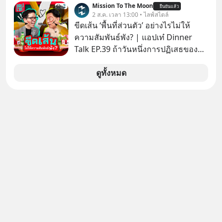
Mission To The Moon
ยืนยันแล้ว
ภาษี หลายคนมักได้รับคำแนะนำให้
2 ส.ค. เวลา 13:00 • ไลฟ์สไตล์
ลงทุนใน RMF เพราะนอกจากจะช่วยลด
ขีดเส้น ‘พื้นที่ส่วนตัว’ อย่างไรไม่ให้
หย่อนภาษีได้แล้ว ยังเป็นโอกาสในการ
ความสัมพันธ์พัง? | แอปเท๋ Dinner
สร้างความมั่งคั่งระยะยาว แต่น้อยคน
Talk EP.39 ถ้าวันหนึ่งการปฏิเสธของ
นักที่จะลงลึกว่า ถ้าลงทุนใน RMF ควรรู้
เราทำให้อีกฝ่ายรู้สึกเจ็บปวด คิดว่าเรา
อะไรบ้าง ควรดู ตรงไหน ทำอย่างไร ถึง
ตั้งกำแพงใส่และมองว่าเราเห็นแก่ตัวทั้ง
ดูทั้งหมด
จะดีกับเรา แล้วเราควรรู้ข้อมูลอะไร
ที่เราเองก็ไม่เคยปฏิเสธใครอย่างนี้มา
เกี่ยวกับ RMF บ้าง เพื่อให้นำไปใช้ต่อได้
ก่อน แต่พอตั้งใจจะ ‘สร้างขอบเขต’ เพื่อ
จริง ๆ ลงทุนแมนจะเล่าให้ฟัง
ตัวเองดูสักครั้ง กลับทำให้เกิดรอยร้าว
ในความสัมพันธ์เสียอย่างนั้น โดยราย
การแอปเท๋ Dinner Talk ในวันนี้โฮสต์
ทั้ง 2 ท่าน แทป-รวิศ หาญอุตสาหะ และ
เอ๋ นิ้วกลม-สราวุธ เฮ้งสวัสดิ์ จะพาทุก
คนไปสำรวจวิธีสร้างขอบเขตเพื่อรักษา
ใจของตัวเองและรักษาความสัมพันธ์
ของคนรอบข้างไปพร้อมกัน
#boundary #selfdevelopment #แอป
เท๋dinnertalk