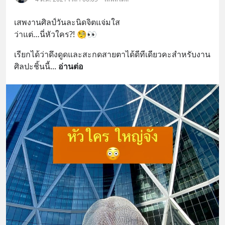
เสพงานศิลป์วันละนิดจิตแจ่มใส 
ว่าแต่…นี่หัวใคร?! 🧐👀
เรียกได้ว่าดึงดูดและสะกดสายตาได้ดีทีเดียวคะสำหรับงาน
ศิลปะชิ้นนี้
... 
อ่านต่อ