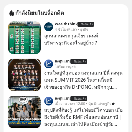
กำลังนิยมในบล็อกดิต
WealthThink
ยืนยันแล้ว
4 ชั่วโมงที่แล้ว • ธุรกิจ
ลูกหลานตระกูลเจียรวนนท์
บริหารธุรกิจอะไรอยู่บ้าง ?
ลงทุนแมน
ยืนยันแล้ว
ได้รับการบูสต์
งานใหญ่ที่สุดของ ลงทุนแมน ปีนี้ ลงทุน
แมน SUMMIT 2026 ในงานนี้จะมี
เจ้าของธุรกิจ Dr.PONG, หมึกกรุบ,
Srichand, Jones’ Salad, LA GLACE,
ลงทุนแมน
ยืนยันแล้ว
Fastwork, MizuMi, KARMART, อิชิตัน
เมื่อวาน เวลา 12:00 • หุ้น & เศรษฐกิจ
มาแชร์ความรู้การสร้างธุรกิจ
สรุปสิ่งที่ต้องรู้ แต่ไม่ค่อยมีใครบอก เมื่อ
ถึงวัยที่เริ่มซื้อ RMF เพื่อลดหย่อนภาษี |
ลงทุนแมนจะเล่าให้ฟัง เมื่อเข้าสู่วัย
ทำงานและเริ่มมีรายได้ถึงเกณฑ์เสีย