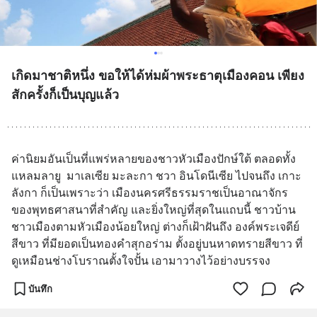
เกิดมาชาติหนึ่ง ขอให้ได้ห่มผ้าพระธาตุเมืองคอน เพียง
สักครั้งก็เป็นบุญแล้ว
ค่านิยมอันเป็นที่แพร่หลายของชาวหัวเมืองปักษ์ใต้ ตลอดทั้ง
แหลมลายู  มาเลเซีย มะละกา ชวา อินโดนีเซีย ไปจนถึง เกาะ
ลังกา ก็เป็นเพราะว่า เมืองนครศรีธรรมราชเป็นอาณาจักร
ของพุทธศาสนาที่สำคัญ และยิ่งใหญ่ที่สุดในแถบนี้ ชาวบ้าน 
ชาวเมืองตามหัวเมืองน้อยใหญ่ ต่างก็เฝ้าฝันถึง องค์พระเจดีย์
สีขาว ที่มียอดเป็นทองคำสุกอร่าม ตั้งอยู่บนหาดทรายสีขาว ที่
ดูเหมือนช่างโบราณตั้งใจปั้น เอามาวางไว้อย่างบรรจง
บันทึก