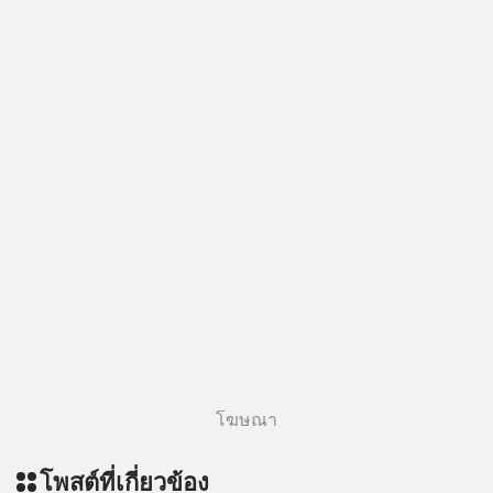
#missiontothemoonpodcast
โฆษณา
โพสต์ที่เกี่ยวข้อง