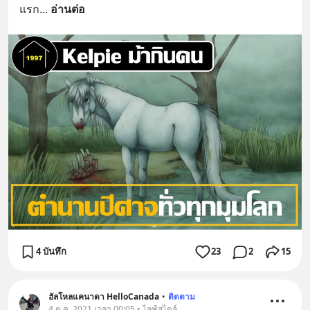
แรก
... 
อ่านต่อ
4 บันทึก
23
2
15
ฮัลโหลแคนาดา HelloCanada
•
ติดตาม
4 ต.ค. 2021 เวลา 00:05 • ไลฟ์สไตล์