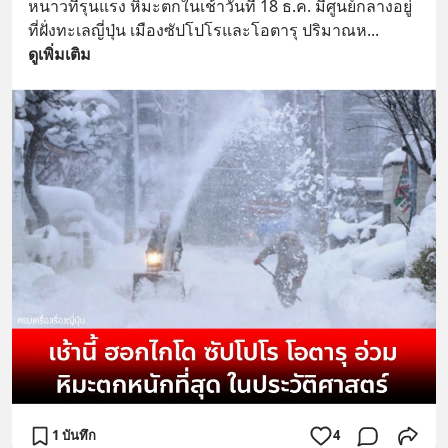
หนาวที่รุนแรง หิมะตกในเช้าวันที่ 18 ธ.ค. มีศูนย์กลางอยู่
ที่ฝั่งทะเลญี่ปุ่น เมืองซัปโปโรและโอตารุ ปริมาณห
... 
ดูเพิ่มเติม
1 บันทึก
4