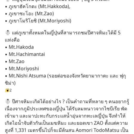
▪️ ภูเขาฮัคโกดะ (Mt.Hakkoda), 
▪️ ภูเขาซะโอะ (Mt.Zao) 
▪️ ภูเขาโมริโยชิ (Mt.Moriyoshi)
☃️ แต่ภูเขาทั้งหมดในญี่ปุ่นที่สามารถชมปีศาจหิมะได้มี 5 
แห่งคือ 
▪️ Mt.Hakoda 
▪️ Mt.Hachimantai
▪️ Mt.Zao
▪️ Mt.Moriyoshi 
▪️ Mt.Nishi Atsuma (รอยต่อของจังหวัดยามากาตะ และ ฟุกุ
ชิม่า)
2
☃️ ปีศาจหิมะเกิดได้อย่างไร ? เป็นคำถามที่หลาย ๆ คนอยากรู้ 
เนื่องจากภูมิประเทศของญี่ปุ่น ได้รับลมหนาวจากไซบีเรีย พัด
เข้ามา และมาปะทะกับกระแสน้ำอุ่นจากทะเลญี่ปุ่น จึงทำให้
เกิดไอน้ำจับตัวกันเป็นเมฆหิมะ และยอดเขา ZAO ตั้งแต่ความ
สูงที่ 1,331 เมตรขึ้นไปก็จะมีต้นสน Aomori TodoMatsu เป็น