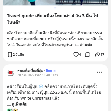
Travel guide เที่ยวเมืองโทยาม่า 4 วัน 3 คืน ไป
ไหนดี?
เมืองโทยาม่าถือเป็นเมืองนึงที่มีแหล่งท่องเที่ยวตามธรรม
ชาติสวยๆหลายที่เลยค่ะ ทริปญี่ปุ่นรอบนี้ของเราเลยจัดเต็ม
ไป 4 วันเลยค่ะ จะไปที่ไหนบ้างมาดูกันค่า
... 
อ่านต่อ
2 บันทึก
4
17
ครบเครื่องเรื่องญี่ปุ่น
•
ติดตาม
20 ธ.ค. 2022 เวลา 11:40 • ข่าว
#ข่าวร้อนในญี่ปุ่น ❄ คลื่นความหนาวเย็นระดับสุดขั้ว 
เตรียมเข้าถล่มเกาะญี่ปุ่น 22-25 ธ.ค. นี้ หลายพื้นที่เตรียม
ต้อนรับ White Christmas แล้ว
.
... 
ดูเพิ่มเติม
15