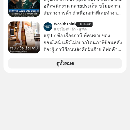
อดีตพนักงาน กลายประเด็น ขโมยความ
ลับทางการค้า ถ้าเพื่อนเก่าที่เคยทำงาน
ด้วยกัน ทักมาขอให้เราช่วยหาไฟล์งาน
WealthThink
ยืนยันแล้ว
เก่าที่เขาเคยทำไว้ ตอนยังอยู่บริษัท
8 ชั่วโมงที่แล้ว • ธุรกิจ
เดียวกัน
สรุป 7 ข้อ เรื่องภาษี ที่คนขายของ
ออนไลน์ แล้วไม่อยากโดนภาษีย้อนหลัง
ต้องรู้ ภาษีย้อนหลังคือฝันร้าย ที่พ่อค้า
แม่ค้าคนไหนก็คงไม่อยากพบเจอ
ดูทั้งหมด