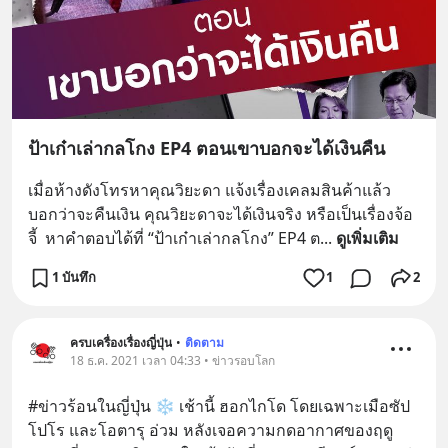
ป้าเก๋าเล่ากลโกง EP4 ตอนเขาบอกจะได้เงินคืน
เมื่อห้างดังโทรหาคุณวิยะดา แจ้งเรื่องเคลมสินค้าแล้ว
บอกว่าจะคืนเงิน คุณวิยะดาจะได้เงินจริง หรือเป็นเรื่องจ้อ
จี้  หาคำตอบได้ที่ “ป้าเก๋าเล่ากลโกง” EP4 ต
... 
ดูเพิ่มเติม
1 บันทึก
1
2
ครบเครื่องเรื่องญี่ปุ่น
•
ติดตาม
18 ธ.ค. 2021 เวลา 04:33 • ข่าวรอบโลก
#ข่าวร้อนในญี่ปุ่น ❄ เช้านี้ ฮอกไกโด โดยเฉพาะเมือซัป
โปโร และโอตารุ อ่วม หลังเจอความกดอากาศของฤดู