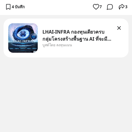
4 บันทึก
7
3
LHAI-INFRA กองทุนเดียวครบ
กลุ่มโครงสร้างพื้นฐาน AI ที่จะมี
บูสต์โดย ลงทุนแมน
งบลงทุนครั้งใหญ่ในประวัติศาสตร์
ที่เรียกว่า AI Supercycle หุ้นกลุ่ม
นี้ปรับตัวลงมากใน 1 เดือนที่ผ่าน
มา แต่ความจริงคือทั่วโลกยังเดิน
หน้าลงทุน AI