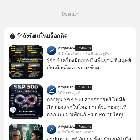
โฆษณา
กำลังนิยมในบล็อกดิต
ลงทุนแมน
ยืนยันแล้ว
4 ชั่วโมงที่แล้ว • หุ้น & เศรษฐกิจ
รู้จัก 4 เครื่องมือการเงินพื้นฐาน ที่มนุษย์
เงินเดือนไม่ควรมองข้าม
ลงทุนแมน
ยืนยันแล้ว
ได้รับการบูสต์
กองทุน S&P 500 ค่าจัดการฟรี ไม่มีลิ
มิต กองแรกในไทย มาแล้ว.. กองทุนที่
ออกแบบมาเพื่อแก้ Pain Point ใหญ่
ของนักลงทุนไทยพร้อมกัน 3 เรื่อง
ลงทุนแมน
ยืนยันแล้ว
4 ชั่วโมงที่แล้ว • ธุรกิจ
สรุปมหากาพย์ Apple ฟ้อง OpenAI เมื่อ