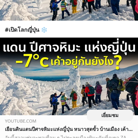
#เปิดโลกญี่ปุ่น ❄️
เยี่ยมชม
YOUTUBE.COM
เยือนดินแดนปีศาจหิมะแห่งญี่ปุ่น หนาวสุดขั้ว บ้านเมือง เค้าอยู่กันยังไง ? ยามากาตะ Yamagata Zao EP3
วันนี้สาวแซ่บจะพาเพื่อน ๆ ไปตะลุยเมืองหิมะกันที่ภูเขา ZAO ไปชมปีศาจหิมะ กันค่ะ เป็นวันสุดท้ายของทริปแล้วนะคะ ถ้าเพื่อน ๆ พร้อมแล้วไปชมกันต่อในคลิปได้เลยค่ะ .…