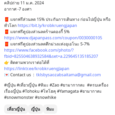
คลิปถ่าย 11 ม.ค. 2024
อากาศ -7 องศา
🧧 แจกฟรีส่วนลด 15% ประกันการเดินทาง ก่อนไปญี่ปุ่น หรือ
ทั่วโลก 
https://bit.ly/krobkruengjapan
🧧 แจกฟรีคูปองส่วนลดร้านดองกี้ 5% 
https://www.djapanpass.com/coupon/0030000105
🧧 แจกฟรีคูปองส่วนลดตึกม่วงแห่งอุเอโนะ 5-7% 
https://www.facebook.com/photo/?
fbid=825504638932584&set=a.229645135185207
👉 ติดตามพวกเราต่อได้ที่ 
https://linktr.ee/krobkruengJapan
💌 Contact us  :  
tklsbysaozabsaitama@gmail.com
#ญี่ปุ่น #เที่ยวญี่ปุ่น #หิมะ #Zao #ยามากากตะ  #ครบเครื่อง
เรื่องญี่ปุ่น #Tohoku #โทโฮคุ #Yamagata #ยามากาตะ 
#snowmonster #snowhike
เที่ยวญี่ปุ่น
ญี่ปุ่น
หิมะ