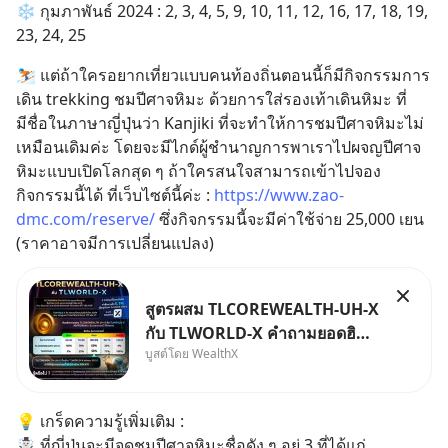
❄ กุมภาพันธ์ 2024 : 2, 3, 4, 5, 9, 10, 11, 12, 16, 17, 18, 19, 
23, 24, 25
⛷️ แต่ถ้าใครอยากเที่ยวแบบคนท้องถิ่นตอนนี้ก็มีกิจกรรมการ
เดิน trekking ชมปีศาจหิมะ ด้วยการใส่รองเท้าเดินหิมะ ที่
มีชื่อในภาษาญี่ปุ่นว่า Kanjiki ที่จะทำให้การชมปีศาจหิมะไม่
เหมือนเดิมค่ะ โดยจะมีไกด์ผู้ชำนาญการพาเราไปผจญปีศาจ
หิมะแบบเปิดโลกสุด ๆ ถ้าใครสนใจสามารถเข้าไปจอง
กิจกรรมนี้ได้ ที่เว็บไซต์นี้ค่ะ : 
https://www.zao-
dmc.com/reserve/
 ซึ่งกิจกรรมนี้จะมีค่าใช้จ่าย 25,000 เยน 
(ราคาอาจมีการเปลี่ยนแปลง)
สูตรผสม TLCOREWEALTH-UH-X
กับ TLWORLD-X คำถามยอดฮิตที่
บูสต์โดย WealthX
คนใช้ WealthX ถามเข้ามา
💡 เกร็ดความรู้เพิ่มเติม : 
☃️ ที่ญี่ปุ่นจะมีจุดชมปีศาจหิมะชื่อดัง ๆ อยู่ 3 ที่ได้แก่ 