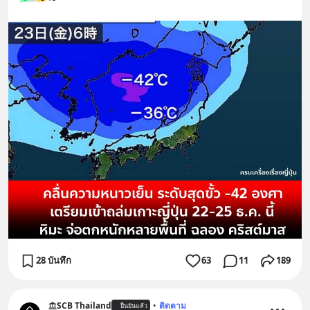
28 บันทึก
63
11
189
SCB Thailand
•
ติดตาม
ยืนยันแล้ว