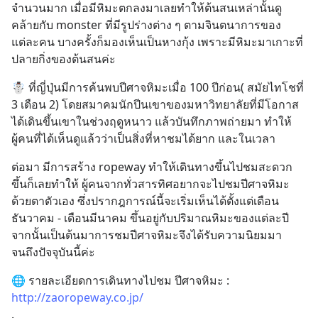
จำนวนมาก เมื่อมีหิมะตกลงมาเลยทำให้ต้นสนเหล่านั้นดู
คล้ายกับ monster ที่มีรูปร่างต่าง ๆ ตามจินตนาการของ
แต่ละคน บางครั้งก็มองเห็นเป็นหางกุ้ง เพราะมีหิมะมาเกาะที่
ปลายกิ่งของต้นสนค่ะ
☃️ ที่ญี่ปุ่นมีการค้นพบปีศาจหิมะเมื่อ 100 ปีก่อน( สมัยไทโชที่ 
3 เดือน 2) โดยสมาคมนักปีนเขาของมหาวิทยาลัยที่มีโอกาส
ได้เดินขึ้นเขาในช่วงฤดูหนาว แล้วบันทึกภาพถ่ายมา ทำให้
ผู้คนที่ได้เห็นดูแล้วว่าเป็นสิ่งที่หาชมได้ยาก และในเวลา
ต่อมา มีการสร้าง ropeway ทำให้เดินทางขึ้นไปชมสะดวก
ขึ้นก็เลยทำให้ ผู้คนจากทั่วสารทิศอยากจะไปชมปีศาจหิมะ
ด้วยตาตัวเอง ซึ่งปรากฎการณ์นี้จะเริ่มเห็นได้ตั้งแต่เดือน
ธันวาคม - เดือนมีนาคม ขึ้นอยู่กับปริมาณหิมะของแต่ละปี 
จากนั้นเป็นต้นมาการชมปีศาจหิมะจึงได้รับความนิยมมา
จนถึงปัจจุบันนี้ค่ะ
🌐 รายละเอียดการเดินทางไปชม ปีศาจหิมะ : 
http://zaoropeway.co.jp/
.