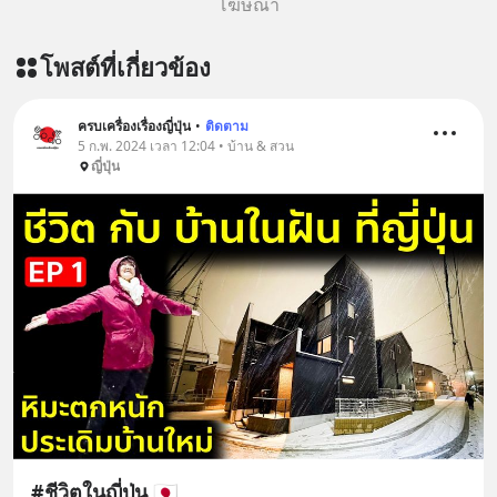
โฆษณา
โพสต์ที่เกี่ยวข้อง
ครบเครื่องเรื่องญี่ปุ่น
•
ติดตาม
5 ก.พ. 2024 เวลา 12:04 • บ้าน & สวน
ญี่ปุ่น
#ชีวิตในญี่ปุ่น 🇯🇵