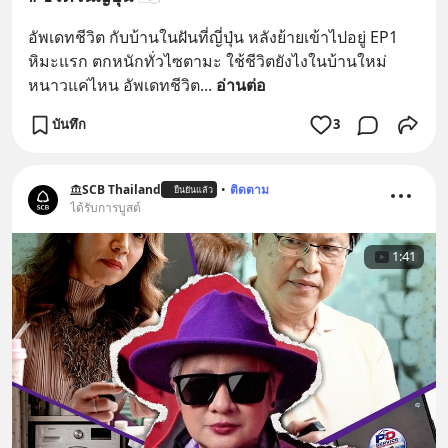
อัพเดทชีวิต กับบ้านในฝันที่ญี่ปุ่น หลังย้ายเข้าไปอยู่ EP1 
หิมะแรก ตกหนักทั่วไซตามะ ใช้ชีวิตยังไงในบ้านใหม่ 
หนาวแค่ไหน อัพเดทชีวิต
... 
อ่านต่อ
บันทึก
3
SCB Thailand
•
ติดตาม
ยืนยันแล้ว
ได้รับการบูสต์
1:41