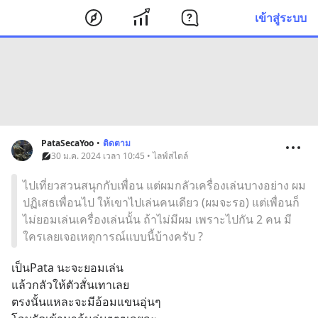
เข้าสู่ระบบ
PataSecaYoo
•
ติดตาม
30 ม.ค. 2024 เวลา 10:45 • ไลฟ์สไตล์
ไปเที่ยวสวนสนุกกับเพื่อน แต่ผมกลัวเครื่องเล่นบางอย่าง ผม
ปฏิเสธเพื่อนไป ให้เขาไปเล่นคนเดียว (ผมจะรอ) แต่เพื่อนก็
ไม่ยอมเล่นเครื่องเล่นนั้น ถ้าไม่มีผม เพราะไปกัน 2 คน มี
ใครเลยเจอเหตุการณ์แบบนี้บ้างครับ ?
เป็นPata นะจะยอมเล่น
แล้วกลัวให้ตัวสั่นเทาเลย
ตรงนั้นแหละจะมีอ้อมแขนอุ่นๆ