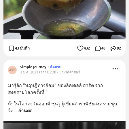
43 บันทึก
432
48
92
Simple Journey
•
ติดตาม
3 ม.ค. 2021 เวลา 03:20 • ประวัติศาสตร์
มารู้จัก "ทฤษฎีทางอ้อม" ของลิดเดลล์ ฮาร์ต จาก
สงครามโลกครั้งที่ 1
ถ้าในโลกตะวันออกมี ซุนวู ผู้เขียนตำราพิชัยสงครามซุน
จื่อ
... 
อ่านต่อ