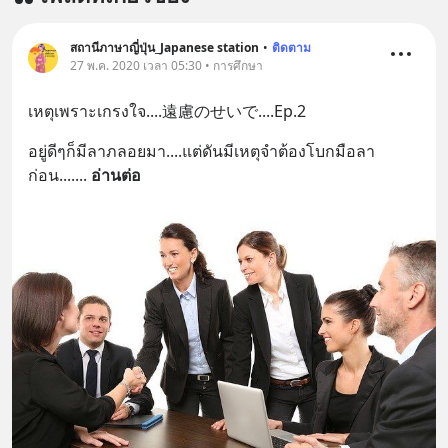
สถานีภาษาญี่ปุ่น_Japanese station
•
ติดตาม
27 พ.ค. 2020 เวลา 05:30 • การศึกษา
เหตุเพราะเกรงใจ....遠慮のせいで....Ep.2
อยู่ดีๆก็มีลาภลอยมา....แต่ดันมีเหตุจำต้องโบกมือลา
ก่อน....
... 
อ่านต่อ