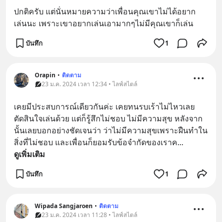
ปกติครับ แต่นั่นหมายความว่าเพื่อนคุณเขาไม่ได้อยาก
เล่นนะ เพราะเขาอยากเล่นเอามากๆไม่มีคุณเขาก็เล่น
บันทึก
1
Orapin
•
ติดตาม
23 ม.ค. 2024 เวลา 12:34 • ไลฟ์สไตล์
เคยมีประสบการณ์เดียวกันค่ะ เคยทนรบเร้าไม่ไหวเลย
ตัดสินใจเล่นด้วย แต่ก็รู้สึกไม่ชอบ ไม่มีความสุข หลังจาก
นั้นเลยบอกอย่างชัดเจนว่า ว่าไม่มีความสุขเพราะฝืนทำใน
สิ่งที่ไม่ชอบ และเพื่อนก็ยอมรับข้อจำกัดของเราค
... 
ดูเพิ่มเติม
บันทึก
1
Wipada Sangjaroen
•
ติดตาม
23 ม.ค. 2024 เวลา 11:28 • ไลฟ์สไตล์