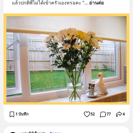
   แล้วปกติพี่ไม่ได้เข้าครัวเองหรอคะ “
... 
อ่านต่อ
1 บันทึก
52
77
4