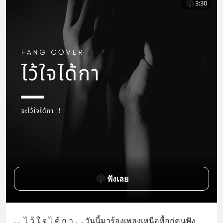
3:30
ฟังเลย
. .  ไ ว้ ใ จ ไ ด้ ก า .  . วันนี้มาร้องเพลงเหนือหื้อกู่คนฟัง