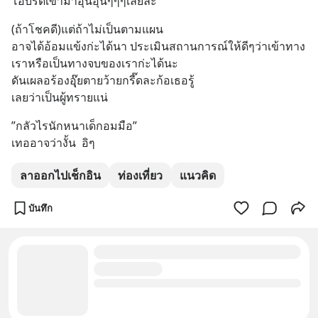
โอบรัดเข้ามาอุ้นอุ่นๆๆๆเลยละ
(ถ้าโชคดี)แต่ถ้าไม่เป็นตามแผน
อาจได้อ้อมแข้งก่ะได้นา ประเมินสถานการณ์ให้ดีๆว่าเข้าทาง
เราหรือเป็นทางจบของเราก่ะได้นะ
ดันเผลอร้องอุุ๊ยตายว้ายกรี๊ดละก้อเธอรู้
เลยว่าเป็นผู้ทรายแน่
”กลัวไรนักหนาเด็กอมมือ”
เทออาจว่างั้น  อิๆ
ลาออกไปเช็กอิน
ท่องเที่ยว
แนวคิด
บันทึก