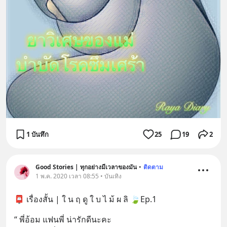
1 บันทึก
25
19
2
Good Stories | ทุกอย่างมีเวลาของมัน
•
ติดตาม
1 พ.ค. 2020 เวลา 08:55 • บันเทิง
📮 เรื่องสั้น | ใ น ฤ ดู ใ บ ไ ม้ ผ ลิ 🍃Ep.1
“ พี่อ้อม แฟนพี่ น่ารักดีนะคะ 