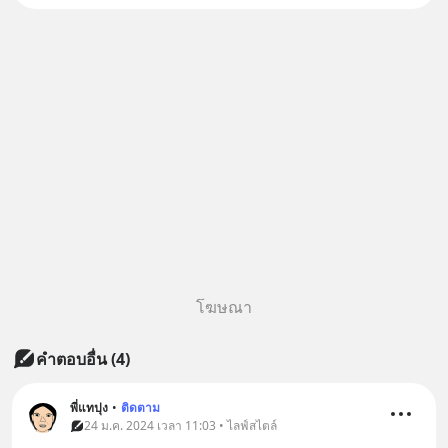
โฆษณา
คำตอบอื่น
(
4
)
พี่แทปุง
•
ติดตาม
24 ม.ค. 2024 เวลา 11:03 • ไลฟ์สไตล์