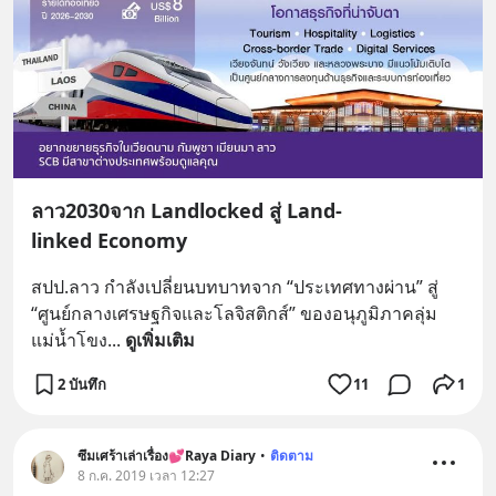
ลาว2030จาก Landlocked สู่ Land-
linked Economy
สปป.ลาว กำลังเปลี่ยนบทบาทจาก “ประเทศทางผ่าน” สู่ 
“ศูนย์กลางเศรษฐกิจและโลจิสติกส์” ของอนุภูมิภาคลุ่ม
แม่น้ำโขง
... 
ดูเพิ่มเติม
2 บันทึก
11
1
ซึมเศร้าเล่าเรื่อง💕Raya Diary
•
ติดตาม
8 ก.ค. 2019 เวลา 12:27