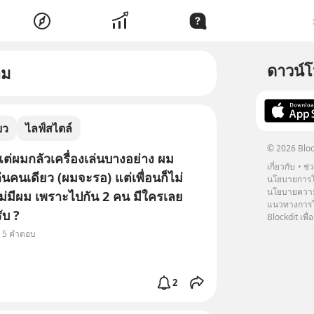
ดาวน์
าม
ยว
ไลฟ์สไตล์
© 2026 Bloc
แต่ผมกลัวเครื่องเล่นบางอย่าง ผม
เกี่ยวกับ
ช่
่นคนเดียว (ผมจะรอ) แต่เพื่อนก็ไม่
นโยบายการโ
นโยบายความ
าไม่มีผม เพราะไปกัน 2 คน มีใครเลย
แนวทางการใช
ับ ?
Blockdit เพื่อ
 • 5 คำตอบ
2