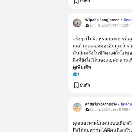
บันทึก
Wipada Sangjaroen
•
ติดต
23 ม.ค. 2024 เวลา 11:28 • 
จริงๆ ก็ไม่ผิดหรอกนะการที่คุ
แต่ถ้าคุณลองมองอีกมุม ถ้าสม
มันสักครั้งในชีวิต แต่ถ้าไม่ชอ
สิ่งที่ยังไม่ได้ลองเลยค่ะ ส่วน
ดูเพิ่มเติม
1
บันทึก
ศาสตร์แห่งความจริง
•
ติดตาม
23 ม.ค. 2024 เวลา 07:09 • 
คุณสองคนเป็นคนแบบเดียวกั
ถึงได้คบหากันได้ดีคนนึงกลัวเ