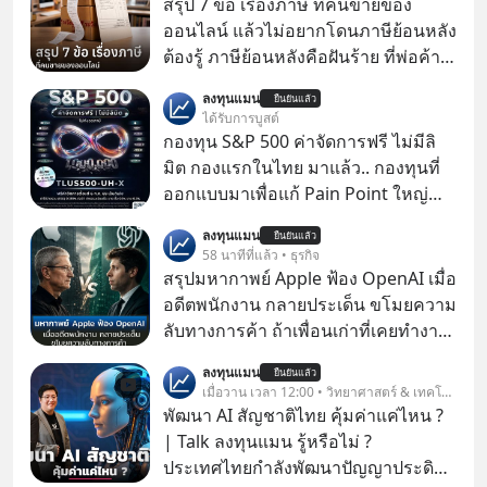
สรุป 7 ข้อ เรื่องภาษี ที่คนขายของ
ออนไลน์ แล้วไม่อยากโดนภาษีย้อนหลัง
ต้องรู้ ภาษีย้อนหลังคือฝันร้าย ที่พ่อค้า
แม่ค้าคนไหนก็คงไม่อยากพบเจอ
ลงทุนแมน
ยืนยันแล้ว
ได้รับการบูสต์
กองทุน S&P 500 ค่าจัดการฟรี ไม่มีลิ
มิต กองแรกในไทย มาแล้ว.. กองทุนที่
ออกแบบมาเพื่อแก้ Pain Point ใหญ่
ของนักลงทุนไทยพร้อมกัน 3 เรื่อง
ลงทุนแมน
ยืนยันแล้ว
58 นาทีที่แล้ว • ธุรกิจ
สรุปมหากาพย์ Apple ฟ้อง OpenAI เมื่อ
อดีตพนักงาน กลายประเด็น ขโมยความ
ลับทางการค้า ถ้าเพื่อนเก่าที่เคยทำงาน
ด้วยกัน ทักมาขอให้เราช่วยหาไฟล์งาน
ลงทุนแมน
ยืนยันแล้ว
เก่าที่เขาเคยทำไว้ ตอนยังอยู่บริษัท
เมื่อวาน เวลา 12:00 • วิทยาศาสตร์ & เทคโนโลยี
เดียวกัน
พัฒนา AI สัญชาติไทย คุ้มค่าแค่ไหน ?
| Talk ลงทุนแมน รู้หรือไม่ ?
ประเทศไทยกำลังพัฒนาปัญญาประดิษฐ์