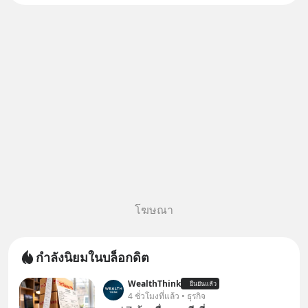
โฆษณา
กำลังนิยมในบล็อกดิต
WealthThink
ยืนยันแล้ว
4 ชั่วโมงที่แล้ว • ธุรกิจ