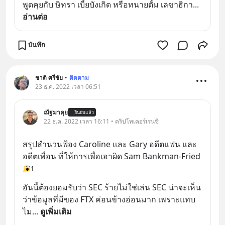
พูดคุยกับ ษิทรา เบี้ยบังเกิด หรือทนายตั้ม เลขาธิกา
... 
อ่านต่อ
บันทึก
ชาติ ศรีชัย
•
ติดตาม
23 ธ.ค. 2022 เวลา 06:51
ณัฐมาคุย
ยืนยันแล้ว
22 ธ.ค. 2022 เวลา 16:11 • คริปโทเคอร์เรนซี
สรุปสำนวนฟ้อง Caroline และ Gary อดีตแฟน และ
อดีตเพื่อน ที่ให้การเพื่อเอาผิด Sam Bankman-Fried
1
อันนี้ต้องยอมรับว่า SEC ร้ายไม่ใช่เล่น SEC น่าจะเห็น
ว่าข้อมูลที่มีของ FTX ค่อนข้างอ่อนมาก เพราะแทบ
ไม
... 
ดูเพิ่มเติม