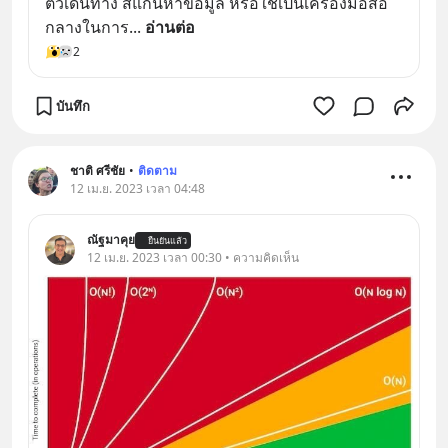
ตั๋วเดินทาง สแกนหาข้อมูล หรือใช้เป็นเครื่องมือสื่อ
กลางในการ
... 
อ่านต่อ
2
บันทึก
ชาติ ศรีชัย
•
ติดตาม
12 เม.ย. 2023 เวลา 04:48
ณัฐมาคุย
ยืนยันแล้ว
12 เม.ย. 2023 เวลา 00:30 • ความคิดเห็น