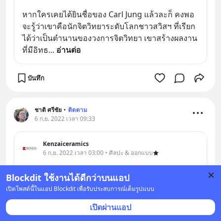
หากใครเคยได้ยินชื่อของ Carl Jung แล้วละก็ คงพอ
จะรู้ว่าเขาคือนักจิตวิทยาระดับโลกชาวสวิสฯ ที่เรียก
ได้ว่าเป็นตำนานของวงการจิตวิทยา เขาสร้างผลงาน
ที่มีอิทธ
... 
อ่านต่อ
บันทึก
ชาติ ศรีชัย
•
ติดตาม
6 ก.ย. 2022 เวลา 09:33
Kenzaiceramics
6 ก.ย. 2022 เวลา 03:00 • ศิลปะ & ออกแบบ
เมื่อ AI วาดรูปได้ บทบาทของศิลปินและสถาปนิกใน
Blockdit ใช้งานได้ดีกว่าบนแอป
อนาคตจะเป็นอย่างไร
เปิดโพสต์นี้ในแอป Blockdit เพื่อรับประสบการณ์เต็มรูปแบบ
1
เปิดผ่านแอป
▪️ Midjourney เรื่องฮิตประจำเดือน