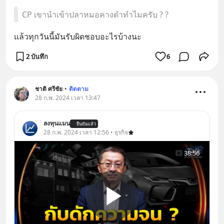
CP เขานำเข้าปลาหมอคางดำทำไมครับ ? ?
แล้วทุกวันนี้มันรับผิดชอบอะไรบ้างนะ
2 บันทึก
6
ชาติ ศรีชัย
•
ติดตาม
28 ก.พ. 2024 เวลา 13:47
ลงทุนแมน
ยืนยันแล้ว
28 ก.พ. 2024 เวลา 12:56 • ธุรกิจ
38:56