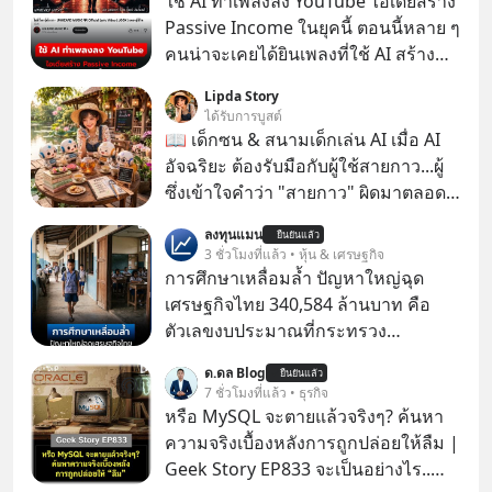
ใช้ AI ทำเพลงลง YouTube ไอเดียสร้าง
Passive Income ในยุคนี้ ตอนนี้หลาย ๆ
คนน่าจะเคยได้ยินเพลงที่ใช้ AI สร้าง
ผ่านหูกันมาบ้าง เช่น เพลง “ไม่มีใคร
Lipda Story
รู้ตัวเรา” จากช่องชื่อว่า UNHEARD
ได้รับการบูสต์
MUSIC ที่ตอนนี้มียอดรับชมกว่า 26
📖 เด็กซน & สนามเด็กเล่น AI เมื่อ AI
ล้านครั้งแล้ว
อัจฉริยะ ต้องรับมือกับผู้ใช้สายกาว...ผู้
ซึ่งเข้าใจคำว่า "สายกาว" ผิดมาตลอด
เกือบปี 🤣
ลงทุนแมน
ยืนยันแล้ว
3 ชั่วโมงที่แล้ว • หุ้น & เศรษฐกิจ
การศึกษาเหลื่อมล้ำ ปัญหาใหญ่ฉุด
เศรษฐกิจไทย 340,584 ล้านบาท คือ
ตัวเลขงบประมาณที่กระทรวง
ศึกษาธิการ ได้รับจัดสรรในงบประมาณ
ด.ดล Blog
ยืนยันแล้ว
รายจ่ายประจำปี 2568 ซึ่งมากที่สุดเป็น
7 ชั่วโมงที่แล้ว • ธุรกิจ
อันดับ 2 รองจากกระทรวงการคลัง
หรือ MySQL จะตายแล้วจริงๆ? ค้นหา
ความจริงเบื้องหลังการถูกปล่อยให้ลืม |
Geek Story EP833 จะเป็นอย่างไร..