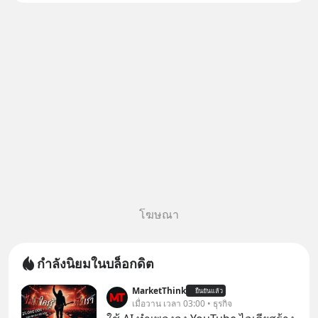
โฆษณา
กำลังนิยมในบล็อกดิต
MarketThink
ยืนยันแล้ว
เมื่อวาน เวลา 03:00 • ธุรกิจ