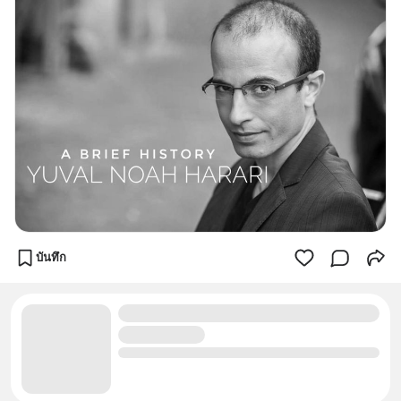
บันทึก