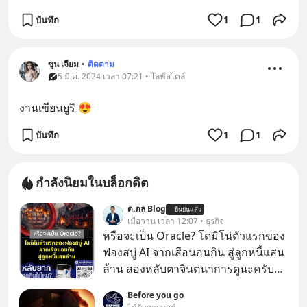
บันทึก
1
1
ซุน เจียม
•
ติดตาม
5 มี.ค. 2024 เวลา 07:21 • ไลฟ์สไตล์
งานเขียนยูริ 😍
บันทึก
1
1
กำลังนิยมในบล็อกดิต
ด.ดล Blog
ยืนยันแล้ว
เมื่อวาน เวลา 12:07 • ธุรกิจ
หรือจะเป็น Oracle? โดมิโน่ตัวแรกของ
ฟองสบู่ AI จากเสือนอนกิน สู่ลูกหนี้แสน
ล้าน ลองหลับตาจินตนาการดูนะครับว่า
ถ้าหากเราต้องทำงานกับบริษัทที่ขึ้นชื่อ
Before you go
ว่าเขี้ยวลากดินสุดๆ มันจะน่าปวดหัว