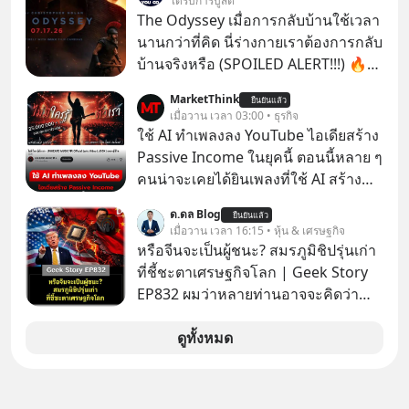
ได้รับการบูสต์
ขนาดไหน…
The Odyssey เมื่อการกลับบ้านใช้เวลา
นานกว่าที่คิด นี่ร่างกายเราต้องการกลับ
บ้านจริงหรือ (SPOILED ALERT!!!) 🔥
264.1
MarketThink
ยืนยันแล้ว
เมื่อวาน เวลา 03:00 • ธุรกิจ
ใช้ AI ทำเพลงลง YouTube ไอเดียสร้าง
Passive Income ในยุคนี้ ตอนนี้หลาย ๆ
คนน่าจะเคยได้ยินเพลงที่ใช้ AI สร้าง
ผ่านหูกันมาบ้าง เช่น เพลง “ไม่มีใคร
ด.ดล Blog
ยืนยันแล้ว
รู้ตัวเรา” จากช่องชื่อว่า UNHEARD
เมื่อวาน เวลา 16:15 • หุ้น & เศรษฐกิจ
MUSIC ที่ตอนนี้มียอดรับชมกว่า 26
หรือจีนจะเป็นผู้ชนะ? สมรภูมิชิปรุ่นเก่า
ล้านครั้งแล้ว
ที่ชี้ชะตาเศรษฐกิจโลก | Geek Story
EP832 ผมว่าหลายท่านอาจจะคิดว่า
สงครามชิปมีแค่เรื่อง AI ล้ำๆ ใช่ไหม?
คิดใหม่ได้เลยครับ! ในขณะที่โลกโฟกัส
ดูทั้งหมด
ชิป 3 นาโนเมตร แต่จีนกำลังเดินเกมที่
น่ากลัวกว่า โดยการเข้ายึดครองตลาด
‘Legacy Chips’ หรือชิปรุ่นเก่า ฟังดูไร้