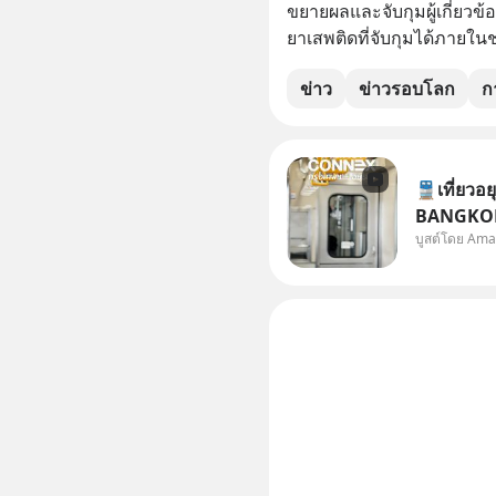
ขยายผลและจับกุมผู้เกี่ยว
ยาเสพติดที่จับกุมได้ภายในช
ข่าว
ข่าวรอบโลก
ก
🚆เที่ยวอย
BANGKOK
บูสต์โดย Ama
อากาศ เชื่
ให้ทุกคนไ