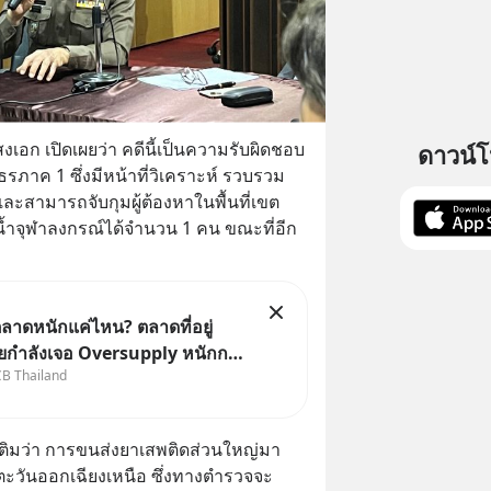
งเอก เปิดเผยว่า คดีนี้เป็นความรับผิดชอบ
ดาวน์
าค 1 ซึ่งมีหน้าที่วิเคราะห์ รวบรวม 
ละสามารถจับกุมผู้ต้องหาในพื้นที่เขต
ำจุฬาลงกรณ์ได้จำนวน 1 คน ขณะที่อีก 
ลาดหนักแค่ไหน? ตลาดที่อยู่
ยกำลังเจอ Oversupply หนักกว่า
CB Thailand
ละปัญหานี้อาจไม่ได้จบแค่เรื่อง
นล้น
เศรษฐกิจไทย #EICAround
่มเติมว่า การขนส่งยาเสพติดส่วนใหญ่มา
#SCBThailand สามารถดูคลิปท
วันออกเฉียงเหนือ ซึ่งทางตำรวจจะ