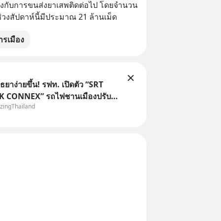
ข้องกับการขนส่งยาเสพติดต่อไป โดยจำนวน
่วงสัปดาห์นี้มีประมาณ 21 ล้านเม็ด
ารเมือง
ุธยาง่ายขึ้น! รฟท. เปิดตัว “SRT
 CONNEX” รถไฟชานเมืองปรับ
zingThailand
อมกรุงเทพฯ–อยุธยา ที่จะเริ่มเสิร์ฟ
ด้มาร่วมประสบการณ์ไปด้วยกัน ตั้ง
แค่วันที่ 1 สิงหาคม 2569 นี้! ค่าตั๋วเริ