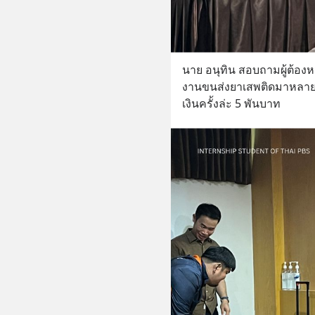
นาย อนุทิน สอบถามผู้ต้องหา
งานขนส่งยาเสพติดมาหลายคร
เงินครั้งล่ะ 5 พันบาท