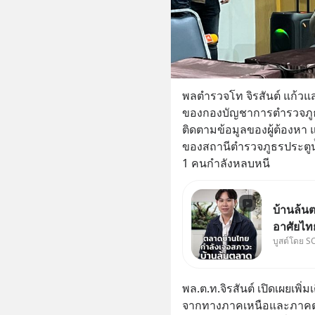
พลตำรวจโท จิรสันต์ แก้วแส
ของกองบัญชาการตำรวจภูธรภ
ติดตามข้อมูลของผู้ต้องหา แ
ของสถานีตำรวจภูธรประตูน้
1 คนกำลังหลบหนี
บ้านล้นต
อาศัยไท
บูสต์โดย S
ที่คิด แ
เศรษฐกิจ #SCBEIC #อสังหา #บ้า
ตลาด #
พล.ต.ท.จิรสันต์ เปิดเผยเพิ
จากทางภาคเหนือและภาคตะ