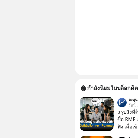
กำลังนิยมในบล็อกดิต
ลงทุ
วันนี้
สรุปสิ่งที่
ซื้อ RMF 
ฟัง เมื่อเ
ภาษี หลายคนมักได้รับคำแนะนำให้ลงทุนใน RMF