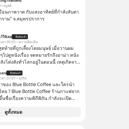
ingThailand
จากจะช่วยลดหย่อนภาษีได้แล้ว ยังเป็น
การบูสต์
สร้างความมั่งคั่งระยะยาว แต่น้อยคน
ือนภาพวาด กับแสงอาทิตย์ที่กำลังลับตา
ว่า ถ้าลงทุนใน RMF ควรรู้ อะไรบ้าง
าราม” จ.สมุทรปราการ
ไหน ทำอย่างไร ถึงจะดีกับเรา แล้วเรา
มูลอะไรเกี่ยวกับ RMF บ้าง เพื่อให้นำไปใช้
ว้ให้เธอ
ต่อได้จริง ๆ ลงทุนแมนจะเล่าให้ฟัง
ยืนยันแล้ว
้ เวลา 05:55 • ความคิดเห็น
สุดท้ายที่ถูกเลี้ยงโดยมนุษย์ เมื่อวานผม
ไปดูหนังเรื่อง จดหมายรักถึงอาม่า หนัง
กำลังโด่งดังทั่วโลกอยู่ในตอนนี้ เหตุเกิดจาก
โปสเตอร์หนังเรื่องนี้หลายเดือนก่อนและ
นแมน
ยืนยันแล้ว
องจีน ป๊า
 เวลา 07:07 • ธุรกิจ
๋วได้ มีเรื่องราวมีความผูกพันที่ได้ยินตั้งแต่
จ้าของ Blue Bottle Coffee และใครนำ
ไทย ? Blue Bottle Coffee ร้านกาแฟจาก
ขึ้นชื่อเรื่องความพิถีพิถัน กำลังจะเปิด
นประเทศไทย ที่ Central Park
ดูทั้งหมด