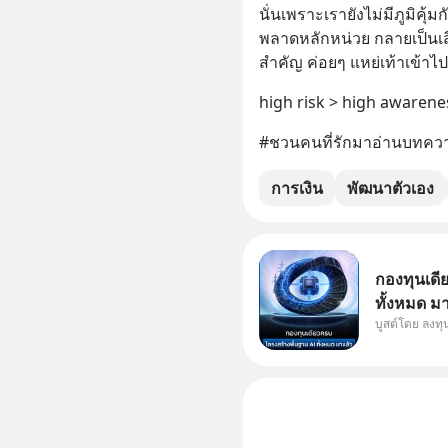
นั่นเพราะเรายังไม่มีภูมิคุ้
พลาดหลักหน่วย กลายเป็นเสี
สำคัญ ค่อยๆ แหย่เท้าเข้าไป
high risk > high awarene
#ชวนคนที่รักมาอ่านบทควา
การเงิน
พัฒนาตัวเอง
กองทุนเดี
ทั้งหมด ม
บูสต์โดย ลงท
Supercycl
ประดิษฐ์ 
การเติบโต
อย่างยาวน