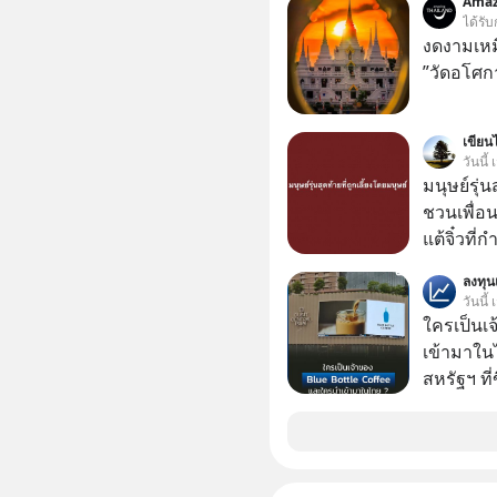
Amaz
เพราะนอก
ได้รับ
โอกาสในการ
งดงามเหม
นักที่จะลงลึก
”วัดอโศก
ควรดู ตรง
ควรรู้ข้อ
เขียนไ
วันนี
มนุษย์รุ่น
ชวนเพื่อนๆ
แต้จิ๋วที่
ป๊าผมเห็น
ลงทุ
อยากดูมาก ด้วยเพราะว่าอากงก็มาจากเมื
วันนี้
ก็พูดแต้จิ
ใครเป็นเ
เด็ก
เข้ามาใน
สหรัฐฯ ที่
สาขาแรกใ