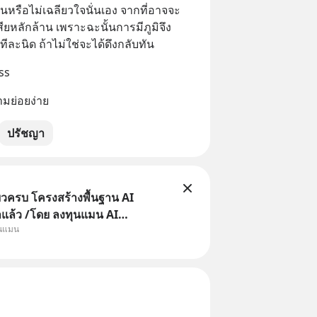
มกันหรือไม่เฉลียวใจนั่นเอง จากที่อาจจะ
ยหลักล้าน เพราะฉะนั้นการมีภูมิจึง
ทีละนิด ถ้าไม่ใช่จะได้ดึงกลับทัน
ss
มย่อยง่าย
ปรัชญา
ยวครบ โครงสร้างพื้นฐาน AI
าแล้ว /โดย ลงทุนแมน AI
ุนแมน
e คือช่วงเวลาที่เทคโนโลยีปัญญา
จะกลายเป็นตัวขับเคลื่อนหลัก ของ
ทางเศรษฐกิจ และวิถีชีวิตของผู้คน
านต่