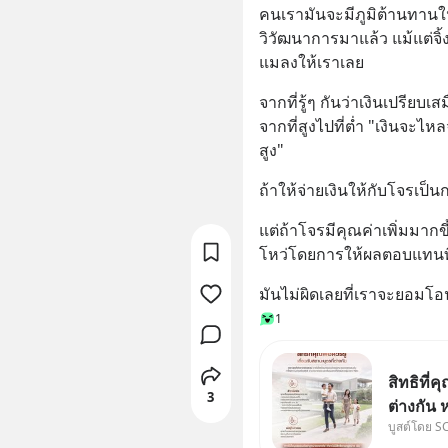
คนเรามันจะมีภูมิต้านทานใน
วิวัฒนาการมาแล้ว แม้แต่จิ้
แมลงให้เราเลย
จากที่รู้ๆ กันว่าเงินเปรียบ
จากที่สูงไปที่ต่ำ "เงินจะไห
สูง"
ถ้าให้จ่ายเงินให้กับโจรเป็
แต่ถ้าโจรมีคุณค่าเพิ่มมากข
โหว่โดยการให้ผลตอบแทนที่
มันไม่ผิดเลยที่เราจะยอมโอน
1
สิทธิที่ค
3
ต่างกัน 
บูสต์โดย S
พ่อและแม