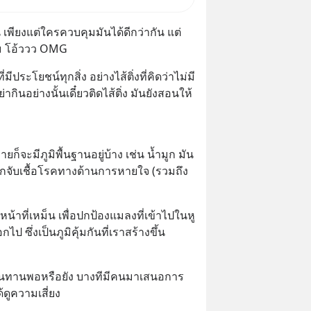
องทั้งสองฝ่าย" แต่ในความเป็น
หมายไทยไม่ได้กำหนดไว้แบบนั้น
พียงแต่ใครควบคุมมันได้ดีกว่ากัน แต่
ม โอ้ววว OMG
ีประโยชน์ทุกสิ่ง อย่างไส้ติ่งที่คิดว่าไม่มี
ากินอย่างนั้นเดี๋ยวติดไส้ติ่ง มันยังสอนให้
ยก็จะมีภูมิพื้นฐานอยู่บ้าง เช่น น้ำมูก มัน
ดักจับเชื้อโรคทางด้านการหายใจ (รวมถึง
หน้าที่เหม็น เพื่อปกป้องแมลงที่เข้าไปในหู 
ไป ซึ่งเป็นภูมิคุ้มกันที่เราสร้างขึ้น
้านทานพอหรือยัง บางทีมีคนมาเสนอการ
ดูความเสี่ยง