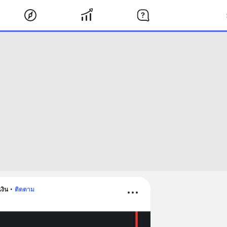
งิน
•
ติดตาม