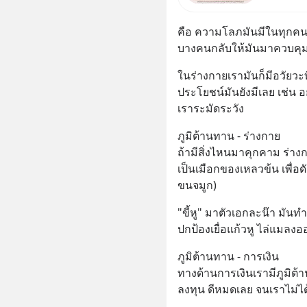
กฎหมายข
จริง กฎ
คือ ความโลภมันมีในทุกคน เ
บางคนกลับให้มันมาควบคุ
ในร่างกายเรามันก็มีอวัยวะที่ม
ประโยชน์มันยังมีเลย เช่น อย่
เราระมัดระวัง
ภูมิต้านทาน - ร่างกาย
ถ้ามีสิ่งไหนมาคุกคาม ร่างกา
เป็นเมือกของเหลวข้น เพื่อ
ขนจมูก)
"ขี้หู" มาตัวเอกละน๊า มันทำ
ปกป้องเยื่อแก้วหู ไล่แมลงออก
ภูมิต้านทาน - การเงิน
ทางด้านการเงินเรามีภูมิต
ลงทุน ดีหมดเลย จนเราไม่ได้