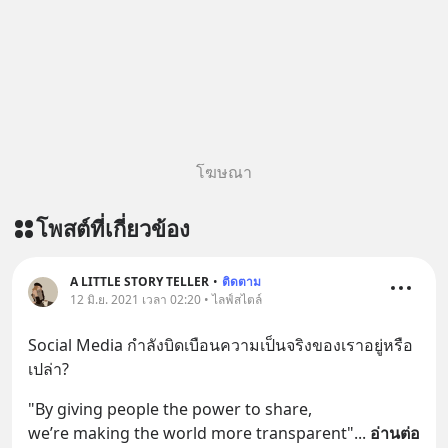
english.in.th/event/inspire-english-
https://lin.ee/aMEkyNA
x-ด-ดล-blog-mrtharadhol-แคมเปญ
========================= 📣
พิเศษ/ ติดต่อสอบถามคอร์สเรียนเพิ่ม
สนับสนุนโดย 📣
เติม Line : https://lin.ee/uaQvU5C
=========================
#เรียนรู้ผ่านการใช้จริง #มากกว่าการ
เครียด หลับยาก ผมอยากแนะนำ
เรียนภาษา #InspireEnglish
ผลิตภัณฑ์เสริมอาหาร Diip CBD ช่วย
บรรเทาความเครียด ลดความวิตกกังวล
โฆษณา
เพิ่มการผ่อนคลาย ซึ่งช่วยให้การนอน
หลับมีประสิทธิภาพมากยิ่งขึ้น 📍 สนใจ
โพสต์ที่เกี่ยวข้อง
สั่งซื้อสินค้า Diip CBD 💬 LINE :
@diipgeek 🔗 หรือกดลิงก์
https://lin.ee/U91Fzyz
A LITTLE STORY TELLER
•
ติดตาม
12 มิ.ย. 2021 เวลา 02:20 • ไลฟ์สไตล์
Social Media กำลังบิดเบือนความเป็นจริงของเราอยู่หรือ
เปล่า?
"By giving people the power to share, 
we’re making the world more transparent"
... 
อ่านต่อ