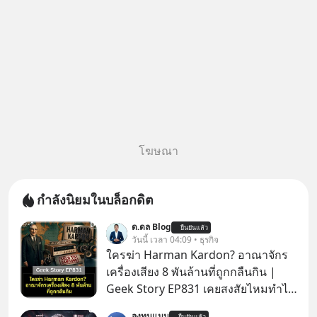
โฆษณา
กำลังนิยมในบล็อกดิต
ด.ดล Blog
ยืนยันแล้ว
วันนี้ เวลา 04:09 • ธุรกิจ
ใครฆ่า Harman Kardon? อาณาจักร
เครื่องเสียง 8 พันล้านที่ถูกกลืนกิน |
Geek Story EP831 เคยสงสัยไหมทำไม
หูฟัง AKG ถึงกลายเป็นแค่ของแถมใน
ลงทุนแมน
ยืนยันแล้ว