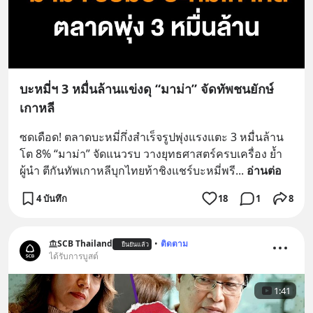
บะหมี่ฯ 3 หมื่นล้านแข่งดุ “มาม่า” จัดทัพชนยักษ์
เกาหลี
ซดเดือด! ตลาดบะหมี่กึ่งสำเร็จรูปพุ่งแรงแตะ 3 หมื่นล้าน 
โต 8% “มาม่า” จัดแนวรบ วางยุทธศาสตร์ครบเครื่อง ย้ำ
ผู้นำ ตีกันทัพเกาหลีบุกไทยท้าชิงแชร์บะหมี่พรี
... 
อ่านต่อ
4 บันทึก
18
1
8
SCB Thailand
•
ติดตาม
ยืนยันแล้ว
ได้รับการบูสต์
1:41