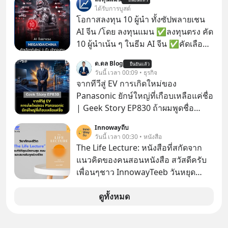
กล่องมือถือ? หรือลำโพง JBL ถึงวางขาย
ได้รับการบูสต์
เกลื่อนตามห้างทั่วไป? ทั้งที่จริง ๆ แล้ว
โอกาสลงทุน 10 ผู้นำ ทั้งซัปพลายเชน
ชื่อเหล่านี้คือ “ตำนาน” ระดับเทพที่นัก
AI จีน /โดย ลงทุนแมน ✅ลงทุนตรง คัด
เล่นเครื่องเสียงยุคก่อนยอมจ่ายเงินหลัก
10 ผู้นำเน้น ๆ ในธีม AI จีน ✅คัดเลือก
แสนเพื่อครอบครอง แต่เบื้องหลังความ
หุ้นใหม่ 9 ตัว เข้ากองทุน ✅ร่วมเป็น
ด.ดล Blog
แมสนี้ มีโศกนาฏกรรมของโลกธุรกิจ
ยืนยันแล้ว
เจ้าของผู้นำ AI จีน ตั้งแต่โรงงานผลิตชิป
วันนี้ เวลา 00:09 • ธุรกิจ
ซ่อนอยู่ อาณาจักรเครื่องเสียงที่ยิ่งใหญ่
หน่วยความจำ โมเดล AI ยันหุ่นยนต์
จากทีวีสู่ EV การเกิดใหม่ของ
ที่สุดบนโลก ถูกกว้านซื้อไปด้วยมูลค่า 8
✅ได้การรับยกเว้นภาษี Capital Gain
Panasonic ยักษ์ใหญ่ที่เกือบเหลือแค่ชื่อ
พันล้านดอลลาร์โดย Samsung และสิ่ง
ตามกฎหมายภาษีของประเทศไทย
| Geek Story EP830 ถ้าผมพูดชื่อ
ที่เจ็บปวดที่สุดคือ ยักษ์ใหญ่จาก
Panasoni คุณนึกถึงอะไร? ทีวี, ตู้เย็น,
เกาหลีใต้ไม่ได้ซื้อเพราะหลงใหลใน
Innowayถีบ
ถ่านไฟฉาย? ถ้าคุณยังคิดแบบนั้น แสดง
วันนี้ เวลา 00:30 • หนังสือ
เสียงเพลง แต่ซื้อเพื่อเป็นทางลัดเอา
ว่าคุณกำลังพลาดเรื่องราวการ
The Life Lecture: หนังสือที่สกัดจาก
เทคโนโลยีไปใส่ในหน้าปัดรถยนต์
‘Rebranding’ ที่ดุเดือดที่สุดใน
แนวคิดของคนสอนหนังสือ สวัสดีครับ
อัจฉริยะ จากจุดสูงสุดของศิลปะแห่ง
ประวัติศาสตร์ญี่ปุ่น! รู้หรือไม่ว่า ในวันที่
เพื่อนๆชาว InnowayTeeb วันหยุด
เสียงดนตรี ทำไมถึงจบลงด้วยการเป็น
พวกเขาขาดทุนย่อยยับเกือบ 3 แสนล้าน
สบายๆ วันนี้แอดเพิ่งจะอ่านหนังสือที่น่า
แค่บรรทัดหนึ่งในบัญชีทรัพย์สินของ
บาท Panasonic ตัดสินใจหักดิบ ทิ้ง
สนใจจบแล้วเกิดคำถามว่า
ดูทั้งหมด
บริษัทอื่น เลือกฟังกันได้เลยนะครับ อย่า
ตลาดเครื่องใช้ไฟฟ้าที่สู้ B2C ไม่ไหว
ลืมกด Follow ติดตาม PodCast ช่อง
แล้วหันไปเดิมพันครั้งใหญ่กับ Tesla
Geek Forever’s Podcast ของผมกัน