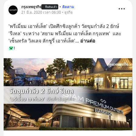
กรุงเทพธุรกิจ
•
ติดตาม
ยืนยันแล้ว
21 มิ.ย. 2020 เวลา 06:30 • ธุรกิจ
'พรีเมี่ยม เอาท์เล็ต' เปิดศึกชิงลูกค้า วัดขุมกำลัง 2 ยักษ์ 
'รีเทล' ระหว่าง 'สยาม พรีเมี่ยม เอาท์เล็ต กรุงเทพ'  และ 
'เซ็นทรัล วิลเลจ ลักชูรี่ เอาท์เล็ต'
... 
อ่านต่อ
1