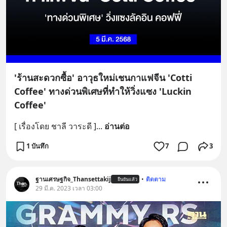
'ร้านสะดวกซื้อ' อาวุธใหม่เชนกาแฟจีน 'Cotti
Coffee' ทางด่วนพิเศษที่ทำให้วิ่งแซง 'Luckin
Coffee'
[ เรื่องโดย ชาลี วาระดี ]
... 
อ่านต่อ
1 บันทึก
7
3
ฐานเศรษฐกิจ_Thansettakij
•
ติดตาม
ยืนยันแล้ว
29 มี.ค. 2023 เวลา 03:00