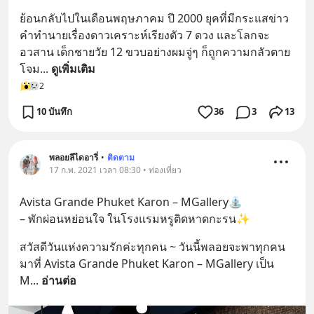
ย้อนกลับไปในเดือนพฤษภาคม ปี 2000 ยุคที่มีกระแสข่าว
คำทำนายเรื่องดาวเคราะห์เรียงตัว 7 ดวง และโลกจะ
อวสาน เด็กชายวัย 12 ขวบอย่างผมจู่ๆ ก็ถูกความกลัวตาย
โจม
... 
ดูเพิ่มเติม
2
10 บันทึก
36
3
13
พลอยลีไดอารี่
•
ติดตาม
17 ก.พ. 2021 เวลา 08:30 • ท่องเที่ยว
Avista Grande Phuket Karon – MGallery⛲️
– พักผ่อนหย่อนใจ ในโรงแรมหรูติดหาดกะรน✨
สวัสดีวันแห่งความรักค่ะทุกคน ~ วันนี้พลอยจะพาทุกคน
มาที่ Avista Grande Phuket Karon – MGallery เป็น 
M
... 
อ่านต่อ