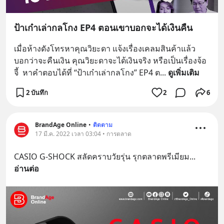
ป้าเก๋าเล่ากลโกง EP4 ตอนเขาบอกจะได้เงินคืน
เมื่อห้างดังโทรหาคุณวิยะดา แจ้งเรื่องเคลมสินค้าแล้ว
บอกว่าจะคืนเงิน คุณวิยะดาจะได้เงินจริง หรือเป็นเรื่องจ้อ
จี้  หาคำตอบได้ที่ “ป้าเก๋าเล่ากลโกง” EP4 ต
... 
ดูเพิ่มเติม
2 บันทึก
2
6
BrandAge Online
•
ติดตาม
17 มี.ค. 2022 เวลา 03:04 • การตลาด
CASIO G-SHOCK สลัดคราบวัยรุ่น รุกตลาดพรีเมียม
... 
อ่านต่อ