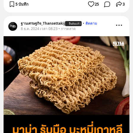
5 บันทึก
25
3
ฐานเศรษฐกิจ_Thansettakij
•
ติดตาม
ยืนยันแล้ว
8 ธ.ค. 2024 เวลา 08:23 • การตลาด