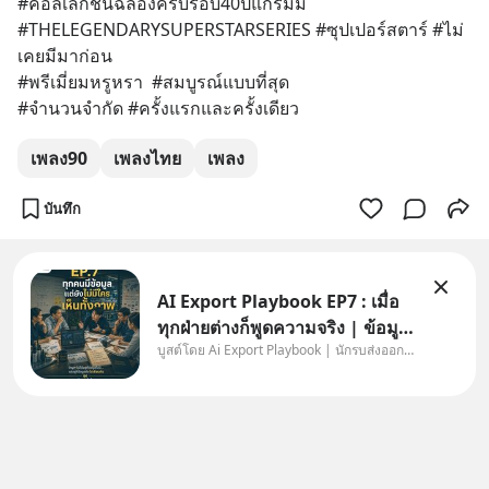
#คอลเลกชั่นฉลองครบรอบ40ปีแกรมมี่
#THELEGENDARYSUPERSTARSERIES #ซุปเปอร์สตาร์ #ไม่
เคยมีมาก่อน 
#พรีเมี่ยมหรูหรา  #สมบูรณ์แบบที่สุด
#จำนวนจำกัด #ครั้งแรกและครั้งเดียว
เพลง90
เพลงไทย
เพลง
บันทึก
AI Export Playbook EP7 : เมื่อ
ทุกฝ่ายต่างก็พูดความจริง | ข้อมูล
บูสต์โดย Ai Export Playbook | นักรบส่งออกยุค AI
ไม่ได้โกหก แต่คนเราเลือกมอง
เฉพาะส่วนที่เกี่ยวกับตัวเองเสมอ