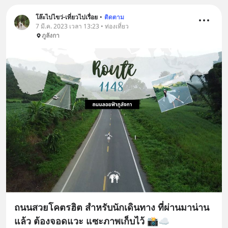
โล๊ะไปไขว่-เที่ยวไปเรื่อย
•
ติดตาม
7 มี.ค. 2023 เวลา 13:23 • ท่องเที่ยว
ภูลังกา
ถนนสวยโคตรฮิต สำหรับนักเดินทาง ที่ผ่านมาน่าน
แล้ว ต้องจอดแวะ แซะภาพเก็บไว้ 📸☁️