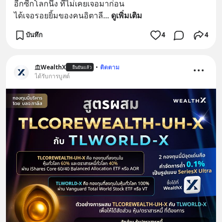
อีกซีกโลกนึง ที่ไม่เคยเจอมาก่อน
ได้เจอรอยยิ้มของคนอิตาลี
... 
ดูเพิ่มเติม
บันทึก
4
4
WealthX
•
ติดตาม
ยืนยันแล้ว
ได้รับการบูสต์