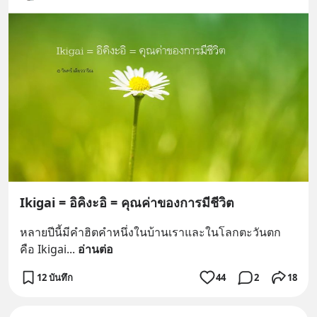
Ikigai = อิคิงะอิ = คุณค่าของการมีชีวิต
หลายปีนี้มีคำฮิตคำหนึ่งในบ้านเราและในโลกตะวันตก 
คือ Ikigai
... 
อ่านต่อ
12 บันทึก
44
2
18