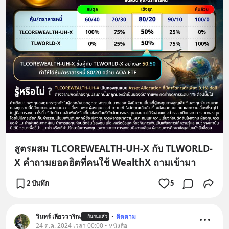
สูตรผสม TLCOREWEALTH-UH-X กับ TLWORLD-
X คำถามยอดฮิตที่คนใช้ WealthX ถามเข้ามา
2 บันทึก
5
วินทร์ เลียววาริณ
•
ติดตาม
ยืนยันแล้ว
24 ต.ค. 2024 เวลา 00:00 • หนังสือ