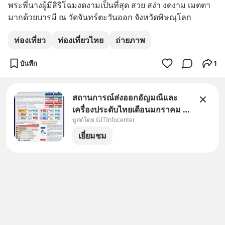
พระพี่นางผู้มีสิริโฉมงดงามเป็นที่สุด สวย สง่า งดงาม เมตตา
มากด้วยบารมี ณ วัดจันทร์ตะวันออก จังหวัดพิษณุโลก
ท่องเที่ยว
ท่องเที่ยวไทย
ถ่ายภาพ
บันทึก
1
สถานการณ์ส่งออกอัญมณีและ
เครื่องประดับไทยเดือนมกราคม -
บูสต์โดย GITInfocenter
มิถุนายน ปี 2569 📈 ส่งออก
อัญมณีและเครื่องประดับไทยครึ่งปี
เยี่ยมชม
แรก 2569 โตต่อเนื่อง 20.74%
มูลค่ากว่า 16.9 พันล้านเหรียญ
สหรัฐ