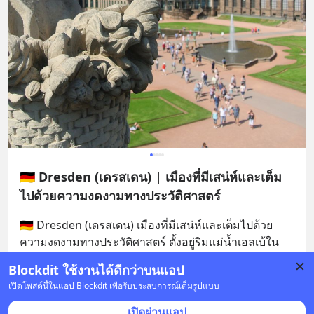
🇩🇪 Dresden (เดรสเดน) | เมืองที่มีเสน่ห์และเต็ม
ไปด้วยความงดงามทางประวัติศาสตร์
🇩🇪 Dresden (เดรสเดน) เมืองที่มีเสน่ห์และเต็มไปด้วย
ความงดงามทางประวัติศาสตร์ ตั้งอยู่ริมแม่น้ำเอลเบ้ใน
ภาคตะวันออกของประเทศเยอรมัน  แม้จะเคยได้รับ
Blockdit ใช้งานได้ดีกว่าบนแอป
ความ
... 
อ่านต่อ
เปิดโพสต์นี้ในแอป Blockdit เพื่อรับประสบการณ์เต็มรูปแบบ
33 บันทึก
36
2
48
เปิดผ่านแอป