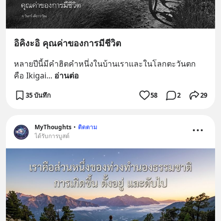
อิคิงะอิ คุณค่าของการมีชีวิต
หลายปีนี้มีคำฮิตคำหนึ่งในบ้านเราและในโลกตะวันตก 
คือ Ikigai
... 
อ่านต่อ
35 บันทึก
58
2
29
MyThoughts
•
ติดตาม
ได้รับการบูสต์