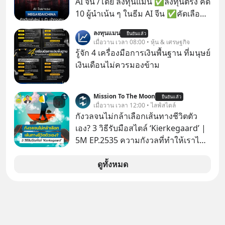
AI จีน /โดย ลงทุนแมน ✅ลงทุนตรง คัด
Arthur Schopenhauer นักปรัชญา
10 ผู้นำเน้น ๆ ในธีม AI จีน ✅คัดเลือก
ชาวเยอรมันเคยอธิบายไว้เมื่อ 200 กว่า
หุ้นใหม่ 9 ตัว เข้ากองทุน ✅ร่วมเป็น
ลงทุนแมน
ปีก่อน แล้วเราจะหยุดวงจรความอยาก
ยืนยันแล้ว
เจ้าของผู้นำ AI จีน ตั้งแต่โรงงานผลิตชิป
เมื่อวาน เวลา 08:00 • หุ้น & เศรษฐกิจ
ในใจเพื่อความสุขที่ยั่งยืนได้อย่างไร?
หน่วยความจำ โมเดล AI ยันหุ่นยนต์
รู้จัก 4 เครื่องมือการเงินพื้นฐาน ที่มนุษย์
ติดตามได้ในพอดแคสต์ 5M EP. นี้
✅ได้การรับยกเว้นภาษี Capital Gain
เงินเดือนไม่ควรมองข้าม
#goodtime #5minutespodcast
ตามกฎหมายภาษีของประเทศไทย
#missiontothemoonpodcast
Mission To The Moon
ยืนยันแล้ว
เมื่อวาน เวลา 12:00 • ไลฟ์สไตล์
กังวลจนไม่กล้าเลือกเส้นทางชีวิตตัว
เอง? 3 วิธีรับมือสไตล์ ‘Kierkegaard’ |
5M EP.2535 ความกังวลที่ทำให้เราไม่
กล้าตัดสินใจในเรื่องต่างๆ ทั้งเรื่องเล็ก
เรื่องใหญ่ หรือแม้แต่เรื่องสำคัญของ
ดูทั้งหมด
ชีวิตเกิดจากการที่เรามี ‘อิสรภาพ’ และมี
ทางเลือกมากมาย ซึ่งเมื่อเทียบกับสัตว์
แล้วก็จะเห็นความแตกต่างได้ชัดว่าเรา
มี ‘อำนาจ’ ในการเลือกและตัดสินใจ
มากแค่ไหน แต่อิสรภาพ อำนาจ หรือ