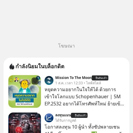
โฆษณา
กำลังนิยมในบล็อกดิต
Mission To The Moon
ยืนยันแล้ว
1 ส.ค. เวลา 12:33 • ไลฟ์สไตล์
หยุดความอยากในใจให้ได้ ด้วยการ
เข้าใจโลกแบบ Schopenhauer | 5M
EP.2532 อยากได้โทรศัพท์ใหม่ ย้ายเข้า
บ้านหลังใหม่ หรือเลื่อนตำแหน่งในฝัน
ลงทุนแมน
ยืนยันแล้ว
เคยสงสัยไหมว่าทำไมพอได้ของที่อยาก
ได้รับการบูสต์
ได้มาแล้วความสุขนั้นกลับอยู่กับเราได้
โอกาสลงทุน 10 ผู้นำ ทั้งซัปพลายเชน
ไม่นาน? นี่คือกลไกพื้นฐานของมนุษย์ที่