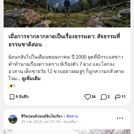
เมื่อการจากลากลายเป็นเรื่องธรรมดา: สัจธรรมที่
ธรรมชาติสอน
ย้อนกลับไปในเดือนพฤษภาคม ปี 2000 ยุคที่มีกระแสข่าว
คำทำนายเรื่องดาวเคราะห์เรียงตัว 7 ดวง และโลกจะ
อวสาน เด็กชายวัย 12 ขวบอย่างผมจู่ๆ ก็ถูกความกลัวตาย
โจม
... 
ดูเพิ่มเติม
1
9 บันทึก
34
3
11
ชีวิตปอนด์ปอนด์อินโตเกียว
•
ติดตาม
25 ก.พ. 2023 เวลา 01:39 • ท่องเที่ยว