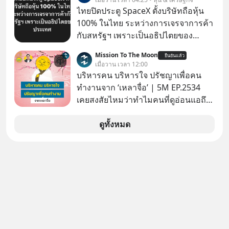
ไทยปิดประตู SpaceX ตั้งบริษัทถือหุ้น
100% ในไทย ระหว่างการเจรจาการค้า
กับสหรัฐฯ เพราะเป็นอธิปไตยของ
ประเทศ Bloomberg รายงาน ไทย
Mission To The Moon
ยืนยันแล้ว
ประกาศจุดยืนชัดเจนว่า จะไม่อนุญาต
เมื่อวาน เวลา 12:00
ให้บริษัทสหรัฐฯ ตั้งบริษัทโทรคมนาคม
บริหารคน บริหารใจ ปรัชญาเพื่อคน
ดาวเทียมที่ถือหุ้น 100% โดยชาวต่าง
ทำงานจาก ‘เหลาจื่อ’ | 5M EP.2534
ชาติ ในระหว่างการเจรจาการค้ากับ
เคยสงสัยไหมว่าทำไมคนที่ดูอ่อนแอถึง
รัฐบาลสหรัฐ โดยให้เหตุผลว่าเป็น
กลายเป็นคนที่เข้มแข็งที่สุดในบาง
ประเด็นด้านอธิปไตยของประเทศ
สถานการณ์ แล้วทำไมคนที่ไม่ออกแรง
ดูทั้งหมด
ทำอะไรเลยถึงประสบความสำเร็จได้ไว
กว่าใครเพื่อน? ไม่แน่ว่าคนกลุ่มนี้อาจ
จะเป็นคนที่รู้จักบริหารใจตัวเอง และคน
รอบตัวได้เก่งที่สุดก็เป็นได้ โดยพอดแค
สต์ 5M ในวันนี้จะพาทุกคนไปสำรวจวิธี
การบริหารคนและบริหารใจ ปรัชญา
เพื่อคนทำงานจาก ‘เหลาจื่อ’ (เล่าจื๊อ) นัก
ปราชญ์จีนแห่งยุคไปด้วยกัน