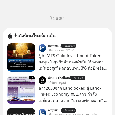
โฆษณา
กำลังนิยมในบล็อกดิต
ลงทุนแมน
ยืนยันแล้ว
เมื่อวาน เวลา 12:30
รู้จัก MTS Gold Investment Token
ลงทุนในธุรกิจค้าทองคำกับ “ห้างทอง
แม่ทองสุก” ผลตอบแทน 3% ต่อปี พร้อม
โอกาสรับโบนัสกำไรส่วนต่างถ้าราคา
SCB Thailand
ยืนยันแล้ว
ทองขึ้น / ลงทุนแมนจะเล่าให้ฟัง x MTS
ได้รับการบูสต์
Gold Group กลุ่ม MTS Gold หรือห้าง
ลาว2030จาก Landlocked สู่ Land-
ทองแม่ทองสุก อยู่ในธุรกิจทองคำมา
linked Economy สปป.ลาว กำลัง
นานกว่า 74 ปี ปัจจุบันนับเป็นกลุ่มธุรกิจ
เปลี่ยนบทบาทจาก “ประเทศทางผ่าน” สู่
ทองคำที่ใหญ่เป็นอันดับ 2 ของไทย ที่มี
“ศูนย์กลางเศรษฐกิจและโลจิสติกส์”
ลงทุนแมน
รายได้รวม 3.5 ล้านล้านบาทในปี 2568
ยืนยันแล้ว
ของอนุภูมิภาคลุ่มแม่น้ำโขง
เมื่อวาน เวลา 04:25 • หุ้น & เศรษฐกิจ