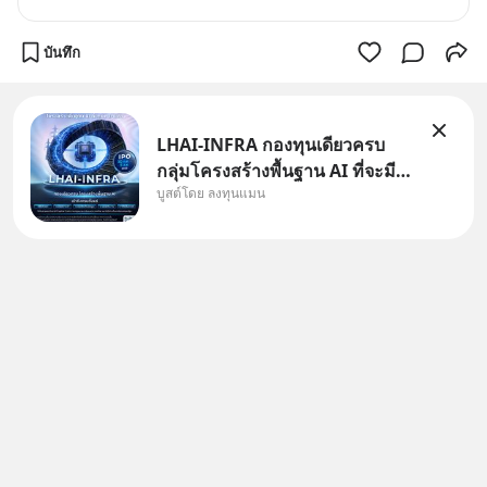
บันทึก
LHAI-INFRA กองทุนเดียวครบ
กลุ่มโครงสร้างพื้นฐาน AI ที่จะมี
บูสต์โดย ลงทุนแมน
งบลงทุนครั้งใหญ่ในประวัติศาสตร์
ที่เรียกว่า AI Supercycle หุ้นกลุ่ม
นี้ปรับตัวลงมากใน 1 เดือนที่ผ่าน
มา แต่ความจริงคือทั่วโลกยังเดิน
หน้าลงทุน AI