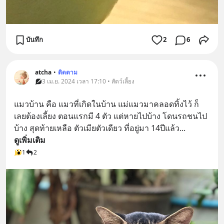
บันทึก
2
6
atcha
•
ติดตาม
3 เม.ย. 2024 เวลา 17:10 • สัตว์เลี้ยง
แมวบ้าน คือ แมวที่เกิดในบ้าน แม่แมวมาคลอดทิ้งไว้ ก็
เลยต้องเลี้ยง ตอนแรกมี 4 ตัว แต่หายไปบ้าง โดนรถชนไป
บ้าง สุดท้ายเหลือ ตัวเมียตัวเดียว ที่อยู่มา 14ปีแล้ว
... 
ดูเพิ่มเติม
1
2