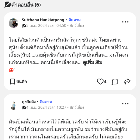
คำตอบอื่น
(
6
)
Sutthana Hankiatpong
•
ติดตาม
5 เม.ย. 2024 เวลา 04:50 • สัตว์เลี้ยง
โดยนิสัยส่วนตัวเป็นคนรักสัตว์ทุกๆชนิดค่ะ โดยเฉพาะ
สุนัข ตั้งแต่เกิดมาก็อยู่กับสุนัขแล้ว เป็นลูกคนเดียว(ที่บ้าน
เลี้ยงสุนัข)....เลยคุ้นชินกับการมีสุนัขเป็นเพื่อน....จนโตจน
แก่จนเกษียณ...ตอนนี้เลิกเลี้ยงแล
... 
ดูเพิ่มเติม
1
บันทึก
4
คุยกับคิง
•
ติดตาม
4 เม.ย. 2024 เวลา 10:27 • สัตว์เลี้ยง
มันเป็นเพื่อนแก้เหงาได้ดีทีเดียวครับ ทำให้เราเรียนรู้ที่จะ
รักผู้อื่นได้ มันกลายเป็นความผูกพัน ผมว่าบางทีมันอยู่กับ
เรามากกว่าคนในครอบครัวเสียอีกนะครับ ไม่เคยเถียง