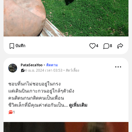
บันทึก
4
8
PataSecaYoo
•
ติดตาม
4 เม.ย. 2024 เวลา 03:53 • สัตว์เลี้ยง
ชอบที่นกไม่ชอบอยู่ในกรง
แต่เดินบินเกาะกวนอยู่ใกล้ๆตัวมัง
คนติดนกนกติดคนเป็นเพื่อน
ชีวิตเล็กที่มีคุณค่าต่อกันเป็น
... 
ดูเพิ่มเติม
1