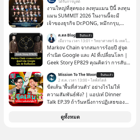
ได้รับการบูสต์
เข้าทำการเข้าถือหุ้นในบริษัท อิออน
งานใหญ่ที่สุดของ ลงทุนแมน ปีนี้ ลงทุน
(ไทยแลนด์) จำกัด เจ้าของ MaxValu ใน
แมน SUMMIT 2026 ในงานนี้จะมี
ไทย
เจ้าของธุรกิจ Dr.PONG, หมึกกรุบ,
Srichand, Jones’ Salad, LA GLACE,
ด.ดล Blog
ยืนยันแล้ว
Fastwork, MizuMi, KARMART, อิชิตัน
เมื่อวาน เวลา 13:01 • วิทยาศาสตร์ & เทคโนโลยี
มาแชร์ความรู้การสร้างธุรกิจ
Markov Chain จากสมการร้อยปี สู่จุด
กำเนิด Google และ AI ที่เปลี่ยนโลก |
Geek Story EP829 คุณคิดว่า การสับ
ไพ่ในคาสิโน ปริมาณยูเรเนียมในระเบิด
Mission To The Moon
ยืนยันแล้ว
นิวเคลียร์ อัลกอริทึมของ Google ที่ใช้
2 ส.ค. เวลา 13:00 • ไลฟ์สไตล์
โค่นล้มแชมป์เก่าอย่าง Yahoo และ
ขีดเส้น ‘พื้นที่ส่วนตัว’ อย่างไรไม่ให้
ความฉลาดของ AI ในปัจจุบัน มีอะไรที่
ความสัมพันธ์พัง? | แอปเท๋ Dinner
เหมือนกัน? เชื่อหรือไม่ว่า สิ่งเปลี่ยนโลก
Talk EP.39 ถ้าวันหนึ่งการปฏิเสธของ
ทั้งหมดนี้ ล้วนมีจุดเริ่มต้นมาจาก “การ
เราทำให้อีกฝ่ายรู้สึกเจ็บปวด คิดว่าเรา
ทะเลาะกัน” ของนักคณิตศาสตร์ชาว
ตั้งกำแพงใส่และมองว่าเราเห็นแก่ตัวทั้ง
ดูทั้งหมด
รัสเซียสองคนเมื่อกว่าร้อยปีก่อน! จาก
ที่เราเองก็ไม่เคยปฏิเสธใครอย่างนี้มา
สมการที่เคยถูกมองว่าไร้สาระและไม่มี
ก่อน แต่พอตั้งใจจะ ‘สร้างขอบเขต’ เพื่อ
ประโยชน์ สู่รากฐานของเทคโนโลยี
ตัวเองดูสักครั้ง กลับทำให้เกิดรอยร้าว