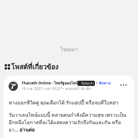
story-ep829-markov-chain-story/
ติดตามสาระดี ๆ อัพเดททุกวันผ่าน Line
OA ด.ดล Blog คลิกเลย -->
https://lin.ee/aMEkyNA
========================= 📣
สนับสนุนโดย 📣
=========================
โฆษณา
เครียด หลับยาก ผมอยากแนะนำ
ผลิตภัณฑ์เสริมอาหาร Diip CBD ช่วย
โพสต์ที่เกี่ยวข้อง
บรรเทาความเครียด ลดความวิตกกังวล
เพิ่มการผ่อนคลาย ซึ่งช่วยให้การนอน
หลับมีประสิทธิภาพมากยิ่งขึ้น 📍 สนใจ
Thairath Online - ไทยรัฐออนไลน์
•
ติดตาม
ยืนยันแล้ว
สั่งซื้อสินค้า Diip CBD 💬 LINE :
16 ก.พ. 2021 เวลา 03:27 • ครอบครัว & เด็ก
@diipgeek 🔗 หรือกดลิงก์
ทางออกชีวิตคู่ คุณเลือกได้ รักแฮปปี้ หรือจบที่ใบหย่า
https://lin.ee/U91Fzyz
วันวาเลนไทน์แบบนี้ หลายคนกำลังมีความสุข เพราะเป็น
อีกหนึ่งโอกาสที่จะได้แสดงความรักถึงกันและกัน หรือ
อา
... 
อ่านต่อ