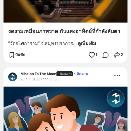
งดงามเหมือนภาพวาด กับแสงอาทิตย์ที่กำลังลับตา
”วัดอโศการาม” จ.สมุทรปราการ
... 
ดูเพิ่มเติม
บันทึก
1
2
Mission To The Moon
•
ติดตาม
ยืนยันแล้ว
23 ก.ย. 2023 เวลา 05:30