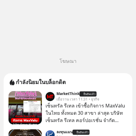
โฆษณา
กำลังนิยมในบล็อกดิต
MarketThink
ยืนยันแล้ว
เมื่อวาน เวลา 11:31 • ธุรกิจ
เซ็นทรัล รีเทล เข้าซื้อกิจการ MaxValu
ในไทย ทั้งหมด 30 สาขา ล่าสุด บริษัท
เซ็นทรัล รีเทล คอร์ปอเรชั่น จํากัด
(มหาชน) หรือ CRC ได้แจ้งต่อ
ลงทุนแมน
ยืนยันแล้ว
ตลาดหลักทรัพย์แห่งประเทศไทยว่า ได้