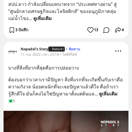
สปป.ลาว กำลังเปลี่ยนบทบาทจาก “ประเทศทางผ่าน” สู่ 
“ศูนย์กลางเศรษฐกิจและโลจิสติกส์” ของอนุภูมิภาคลุ่ม
แม่น้ำโขง
... 
ดูเพิ่มเติม
3 บันทึก
13
4
Nopadol's Story
•
ติดตาม
ยืนยันแล้ว
11 ก.ย. 2022 เวลา 23:10 • ไลฟ์สไตล์
บางที่สิ่งที่ยากที่สุดคือการปล่อยวาง
ต้องบอกว่าเวลาเรามีปัญหา สิ่งที่แรกที่จะเกิดขึ้นกับเราคือ
ความกังวล น้อยคนนักที่จะเจอปัญหาแล้วดีใจ คือถ้าเรา
รู้สึกดีใจ มันก็คงไม่ใช่ปัญหามาตั้งแต่ต้นแล
... 
ดูเพิ่มเติม
1