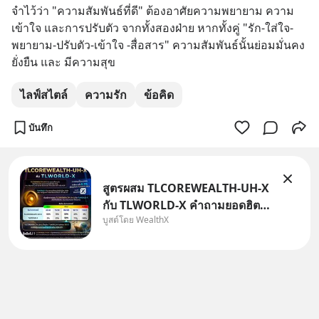
จำไว้ว่า "ความสัมพันธ์ที่ดี" ต้องอาศัยความพยายาม ความ
เข้าใจ และการปรับตัว จากทั้งสองฝ่าย หากทั้งคู่ "รัก-ใส่ใจ-
พยายาม-ปรับตัว-เข้าใจ -สื่อสาร" ความสัมพันธ์นั้นย่อมมั่นคง 
ยั่งยืน และ มีความสุข
ไลฟ์สไตล์
ความรัก
ข้อคิด
บันทึก
สูตรผสม TLCOREWEALTH-UH-X
กับ TLWORLD-X คำถามยอดฮิตที่
บูสต์โดย WealthX
คนใช้ WealthX ถามเข้ามา