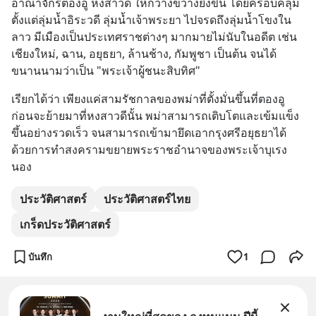
อาณาจักรตองอู หงสาวดี ให้กว้างขวางยิ่งขึ้น โดยครอบคลุม
ตั้งแต่ลุ่มน้ำอิระวดี ลุ่มน้ำเจ้าพระยา ไปจรดถึงลุ่มน้ำโขงใน
ลาว มีเมืองเป็นประเทศราชต่างๆ มากมายไม่นับในอดีต เช่น 
เชียงใหม่, ฉาน, อยุธยา, ล้านช้าง, กัมพูชา เป็นต้น จนได้
ขนานนามว่าเป็น "พระเจ้าผู้ชนะสิบทิศ"
เรียกได้ว่า เพียงแค่สามรัชกาลของพม่าที่ตั้งมั่นขึ้นที่ตองอู
ก่อนจะย้ายมาที่หงสาวดีนั้น พม่าสามารถเติบโตและเข้มแข็ง
ขึ้นอย่างรวดเร็ว จนสามารถเข้ามายึดเอากรุงศรีอยุธยาได้ 
ด้วยการทำสงครามขยายพระราชอำนาจของพระเจ้าบุเรง
นอง
ประวัติศาสตร์
ประวัติศาสตร์ไทย
เกร็ดประวัติศาสตร์
บันทึก
1