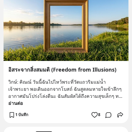
อิสระจากสิ่งสมมติ (Freedom from Illusions)
วิกษ์: คิณณ์ วันนี้ฉันไปไหว้พระที่วัดแถวริมแม่น้ำ
เจ้าพระยา พอเดินออกจากโบสถ์ ฉันสูดลมหายใจเข้าลึกๆ 
อากาศมันโปร่งโล่งดีนะ ฉันสัมผัสได้ถึงความสุขเล็กๆ ท
... 
อ่านต่อ
1 บันทึก
8