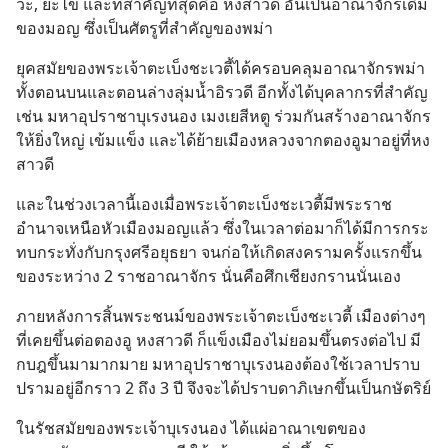
วะ, ยะไข่ และที่สำคัญที่สุดคือ หงสาวดี อันเป็นอาณาจักรเดิม
ของมอญ ซึ่งเป็นศัตรูที่สำคัญของพม่า
ยุคสมัยของพระเจ้าตะเบ็งชะเวตี้ได้ครอบคลุมอาณาจักรพม่า 
ทั้งตอนบนและตอนล่างลุ่มน้ำอิรวดี อีกทั้งได้บุคลากรที่สำคัญ 
เช่น มหาอุปราชาบุเรงนอง เมงเยสีหตู ร่วมกันสร้างอาณาจักร
ให้ยิ่งใหญ่ เข้มแข็ง และได้ย้ายเมืองหลวงจากตองอูมาอยู่ที่หง
สาวดี
และในช่วงเวลานี้เองเมื่อพระเจ้าตะเบ็งชะเวตี้มีพระราช
อำนาจเหนือหัวเมืองมอญแล้ว ซึ่งในเวลาต่อมาก็ได้มีการกระ
ทบกระทั่งกับกรุงศรีอยุธยา จนก่อให้เกิดสงครามครั้งแรกขึ้น
ของระหว่าง 2 ราชอาณาจักร นั่นคือศึกเชียงกรานนั่นเอง
ภายหลังการสิ้นพระชนม์ของพระเจ้าตะเบ็งชะเวตี้ เมืองต่างๆ 
ที่เคยขึ้นต่อตองอู หงสาวดี ก็แข็งเมืองไม่ยอมขึ้นตรงต่อไป มี
กบฎขึ้นมามากมาย มหาอุปราชาบุเรงนองต้องใช้เวลาปราบ
ปรามอยู่อีกราว 2 ถึง 3 ปี จึงจะได้ปราบดาภิเษกขึ้นเป็นกษัตริย์
ในรัชสมัยของพระเจ้าบุเรงนอง ได้แผ่อาณาเขตของ