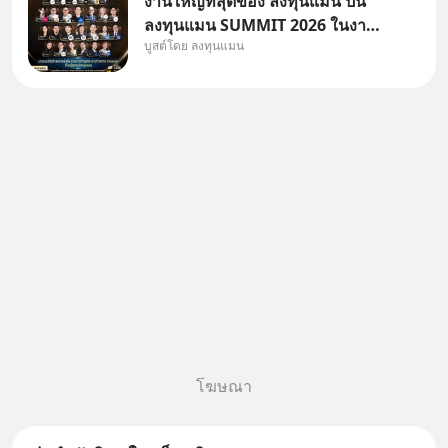
งานใหญ่ที่สุดของ ลงทุนแมน ปีนี้
ลงทุนแมน SUMMIT 2026 ในงาน
บูสต์โดย ลงทุนแมน
นี้จะมีเจ้าของธุรกิจ Dr.PONG,
หมึกกรุบ, Srichand, Jones’
Salad, LA GLACE, Fastwork,
MizuMi, KARMART, อิชิตัน มา
แชร์ความรู้การสร้างธุรกิจ
โฆษณา