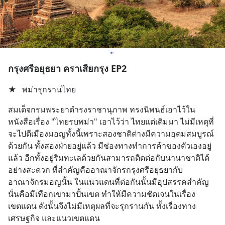
กรุงศรีอยุธยา คราเสียกรุง EP2
★
​พม่ารุกรานไทย
สมเด็จกรมพระยาดำรงราชานุภาพ ทรงนิพนธ์เอาไว้ใน
หนังสือเรื่อง "ไทยรบพม่า" เอาไว้ว่า ไทยแต่เดิมมา ไม่มีเหตุที่
จะไปตีเมืองมอญทั้งนี้เพราะสองชาติต่างมีความอุดมสมบูรณ์
ด้วยกัน ทั้งสองฝ่ายอยู่แล้ว มีช่องทางทำการค้าของตัวเองอยู่
แล้ว อีกทั้งอยู่ริมทะเลด้วยกันสามารถติดต่อกับนานาชาติได้
อย่างสะดวก ที่สำคัญคืออาณาจักรกรุงศรีอยุธยากับ
อาณาจักรมอญนั้น ในแนวแดนที่ต่อกันนั้นมีอุปสรรคสำคัญ
นั่นคือมีเทือกเขามาปั้นเขต ทำให้มีความชัดเจนในเรื่อง
เขตแดน ดังนั้นจึงไม่มีเหตุผลที่จะรุกรานกัน ทั้งเรื่องทาง
เศรษฐกิจ และแนวเขตแดน