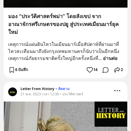
มอง “ประวัติศาสตร์พม่า” โดยสังเขป จาก
อาณาจักรศรีเกษตรของปยู สู่ประเทศเมียนมาร์ยุค
ใหม่
เหตุการณ์แผ่นดินไหวในเมียนมาร์เมื่อสัปดาห์ที่ผ่านมาที่
ไหวสะเทือนมาถึงยังกรุงเทพมหานครก็นับว่าเป็นอีกหนึ่ง
เหตุการณ์ภัยธรรมชาติครั้งใหญ่อีกครั้งหนึ่งที่
... 
อ่านต่อ
6 บันทึก
14
2
Letter From History
•
ติดตาม
21 พ.ค. 2023 เวลา 12:30 • ประวัติศาสตร์