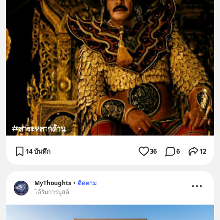
14 บันทึก
36
6
12
MyThoughts
•
ติดตาม
ได้รับการบูสต์