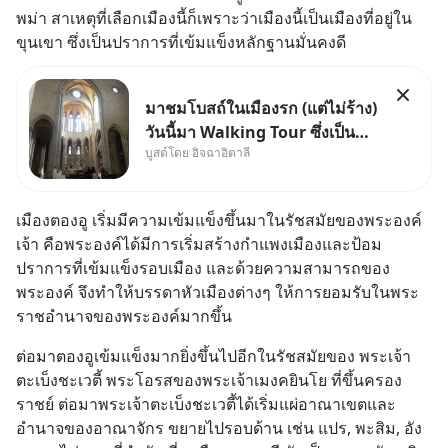
พม่า สาเหตุที่เลือกเมืองนี้ก็เพราะว่าเมืองนี้เป็นเมืองที่อยู่ใน
ขุนเขา ซึ่งเป็นปราการที่เข้มแข็งหลักฐานมั่นคงดี
มาชมโบสถ์ในเมืองรก (แต่ไม่ร้าง)
วันนี้มา Walking Tour ซึ่งเป็น
บูสต์โดย อิจฉาอิตาลี
กิจกรรมสุดแสนจะโปรดปรานของ
เรา เราจะได้เห็นเนเปิลแบบที่มัน
เป็นทั้งวัน
เมืองตองอู เริ่มมีความเข้มแข็งขึ้นมาในรัชสมัยของพระองค์
เจ้า คือพระองค์ได้มีการเริ่มสร้างกำแพงเมืองและป้อม
ปราการที่เข้มแข็งรอบเมือง และด้วยความสามารถของ
พระองค์ จึงทำให้บรรดาหัวเมืองต่างๆ ให้การยอมรับในพระ
ราชอำนาจของพระองค์มากขึ้น
ต่อมาตองอูเข้มแข็งมากยิ่งขึ้นไปอีกในรัชสมัยของ พระเจ้า
ตะเบ็งชะเวตี้ พระโอรสของพระเจ้าเมงคยินโย ที่ขึ้นครอง
ราชย์ ต่อมาพระเจ้าตะเบ็งชะเวตี้ได้เริ่มแผ่อาณาเขตและ
อำนาจของอาณาจักร ขยายไปรอบด้าน เช่น แปร, พะสิม, อัง