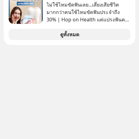
อันดับ 2 รองจากกระทรวงการคลัง
ไม่ใช้ไหมขัดฟันเลย...เสี่ยงเสียชีวิต
มากกว่าคนใช้ไหมขัดฟันประจำถึง
30% | Hop on Health แค่แปรงฟันคง
ไม่พอ..จากการวิจัยตามเก็บข้อมูลผู้สูง
อายุ 5,000 คน มีข้อมูลที่น่าสนใจเกี่ยว
ดูทั้งหมด
กับโรคต่างๆที่เกิดจากการไม่ใช้ไหมขัด
ฟันเป็นประจำ เสี่ยงเกิดโรคนำไปสู่การ
เสียชีวิต...อะไรคือสาเหตุติดตามได้ใน
Hop On Health