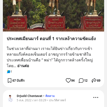
ประเทศเมียนมาร์ ตอนที่ 1 รากเหง้าความขัดแย้ง
ในช่วงเวลาที่ผ่านมา เราจะได้ยินข่าวเกี่ยวกับการเข้า
ทลายแก๊งค์คอลเซ็นเตอร์ อาชญากรร้ายข้ามชาติใน
ประเทศเพื่อนบ้านคือ “ พม่า” ได้ถูกกวาดล้างครั้งใหญ่ 
โดย
... 
อ่านต่อ
1
67 บันทึก
94
12
69
DrJudd Chontavat
•
ติดตาม
5 ส.ค. 2022 เวลา 03:29 • ประวัติศาสตร์