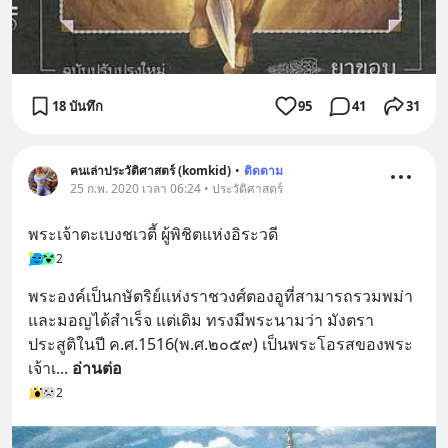
18 บันทึก
95
41
31
คนเล่าประวัติศาสตร์ (komkid)
•
ติดตาม
25 ก.พ. 2020 เวลา 06:24 • ประวัติศาสตร์
พระเจ้าตะเบงชเวตี้ ผู้พิชิตแห่งอิระวดี
2
พระองค์เป็นกษัตริย์แห่งราชวงศ์ตองอูที่สามารถรวมพม่า
และมอญได้สำเร็จ แต่เดิม ทรงมีพระนามว่า มังตรา 
ประสูติในปี ค.ศ.1516(พ.ศ.๒๐๕๙) เป็นพระโอรสของพระ
เจ้าเ
... 
อ่านต่อ
2