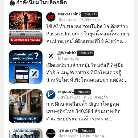
กำลังนิยมในบล็อกดิต
MarketThink
ยืนยันแล้ว
เมื่อวาน เวลา 03:00 • ธุรกิจ
ใช้ AI ทำเพลงลง YouTube ไอเดียสร้าง
Passive Income ในยุคนี้ ตอนนี้หลาย ๆ
คนน่าจะเคยได้ยินเพลงที่ใช้ AI สร้าง
ผ่านหูกันมาบ้าง เช่น เพลง “ไม่มีใคร
WealthX
ยืนยันแล้ว
รู้ตัวเรา” จากช่องชื่อว่า UNHEARD
ได้รับการบูสต์
MUSIC ที่ตอนนี้มียอดรับชมกว่า 26
เปิดแอปมาแล้วกดปุ่มไหนต่อดี ? คู่มือ
ล้านครั้งแล้ว
ทัวร์ 5 เมนู WealthX ที่มือใหม่ควรรู้
สำหรับใครที่เพิ่งโหลดแอปมา แต่ยังงง
ๆ ไม่รู้ว่าต้องกดปุ่มไหนต่อ อ่านโพสต์นี้
ลงทุนแมน
ยืนยันแล้ว
เลย WealthX จะขอพาไปทัวร์ 5 เมนู
6 ชั่วโมงที่แล้ว • หุ้น & เศรษฐกิจ
หลัก ที่จะทำให้คุณใช้งานแอปเป็นได้ใน
การศึกษาเหลื่อมล้ำ ปัญหาใหญ่ฉุด
ทันที
เศรษฐกิจไทย 340,584 ล้านบาท คือ
ตัวเลขงบประมาณที่กระทรวง
ศึกษาธิการ ได้รับจัดสรรในงบประมาณ
กรุงเทพธุรกิจ
ยืนยันแล้ว
รายจ่ายประจำปี 2568 ซึ่งมากที่สุดเป็น
เมื่อวาน เวลา 13:00 • สุขภาพ