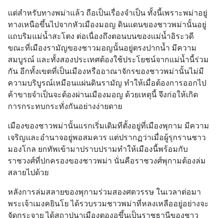
แต่สำหรับทางพม่าแล้ว ถือเป็นเรื่องจำเป็น ทั้งนี้เพราะพม่าอยู่
ทางเหนือขึ้นไปจากหัวเมืองมอญ ดินแดนของชาวพม่านั้นอยู่
แถบริมแม่น้ำสะโตง ต่อเนื่องถึงตอนบนของแม่น้ำอิระวดี 
ขณะที่เมืองรามัญของชาวมอญนั้นอยู่ตรงปากน้ำ มีความ
สมบูรณ์ และทั้งสองประเทศต้องใช้ประโยชน์จากแม่น้ำนี้ร่วม
กัน อีกทั้งเขตที่เป็นเมืองหรืออาณาจักรของชาวพม่านั้นไม่มี
ความบริบูรณ์เหมือนแผ่นดินรามัญ ทำให้เมื่อต้องการออกไป
ค้าขายจำเป็นจะต้องผ่านเมืองมอญ ด้วยเหตุนี้ จึงก่อให้เกิด
การกระทบกระทั่งกันอย่างง่ายดาย
เมืองของชาวพม่านั้นแรกเริ่มเดิมทีตั้งอยู่ที่เมืองพุกาม มีความ
เจริญและอำนาจอยู่พอสมควร แต่ปรากฏว่าเมื่อผู้รุกรานชาว
มองโกล ยกทัพเข้ามาปราบปรามทำให้เมืองนี้พร้อมกับ
ราชวงศ์ที่ปกครองของชาวพม่า นั่นคือราชวงศ์พุกามต้องล่ม
สลายไปด้วย
หลังการล่มสลายของพุกามร่วมสองศตวรรษ ในเวลาต่อมา
พระเจ้าเมงคยินโย ได้รวบรวมชาวพม่าที่หลงเหลืออยู่อย่างจะ
จัดกระจาย ได้สถาปนาเมืองตองอูขึ้นเป็นราชธานีของชาว