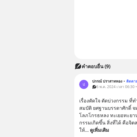
คำตอบอื่น
(
9
)
ปกรณ์ ปราสาททอง
•
ติดตา
ป
6 พ.ค. 2024 เวลา 06:30 
เรื่องตัดใจ ตัดบ่วงกรรม ที่
สมบัติ ยศฐานบรรดาศักดิ์ จ
โลภโกรธหลง ทะเยอทะยาน ส
กรรมเกิดขึ้น สิ่งที่ได้ คือจ
ให้
... 
ดูเพิ่มเติม