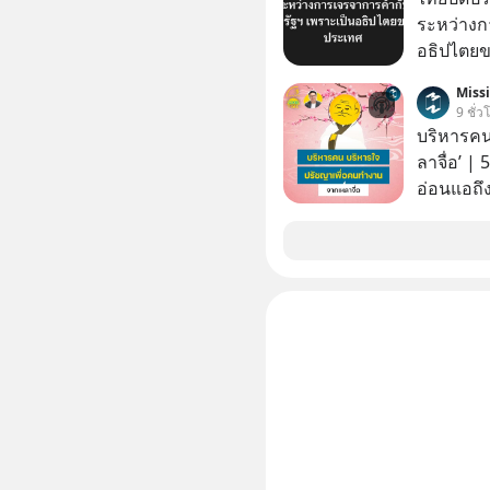
ระหว่างก
อธิปไตย
ประกาศจุ
Miss
สหรัฐฯ ตั
9 ชั่ว
100% โดย
บริหารคน
ค้ากับรัฐ
ลาจื่อ’ |
ด้านอธิ
อ่อนแอถึง
สถานการณ
ถึงประสบค
คนกลุ่มนี
คนรอบตัวได้เก่ง
ในวันนี้
บริหารใจ 
จื๊อ) นัก