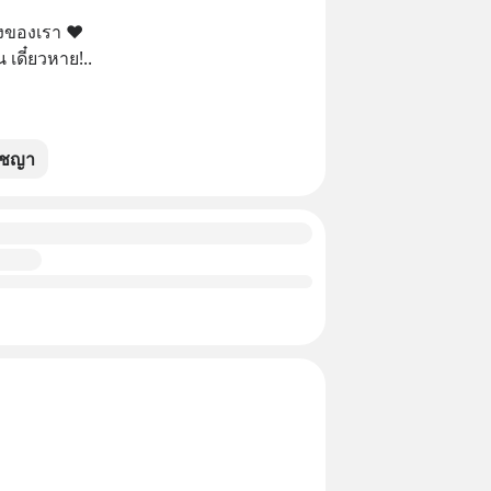
ของของเรา ❤
เดี๋ยวหาย!..
ัชญา