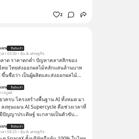
2
นแมน
ยืนยันแล้ว
 เวลา 03:30 • หุ้น & เศรษฐกิจ
ตลาด ราคาตกต่ำ ปัญหาคลาสสิกของ
ไทย ไทยส่งออกผลไม้หลักแสนล้านบาท
ขึ้นชื่อว่า เป็นผู้ผลิตและส่งออกผลไม้
เบอร์ต้น ๆ ของโลก
นแมน
ยืนยันแล้ว
การบูสต์
ียวครบ โครงสร้างพื้นฐาน AI ทั้งหมด มา
 ลงทุนแมน AI Supercycle คือช่วงเวลาที่
ีปัญญาประดิษฐ์ จะกลายเป็นตัวขับ
ลัก ของการเติบโตทางเศรษฐกิจ และวิถี
นแมน
ยืนยันแล้ว
ู้คนอย่างยาวนานต่อจากนี้
 เวลา 04:25 • หุ้น & เศรษฐกิจ
ตู SpaceX ตั้งบริษัทถือหุ้น 100% ในไทย