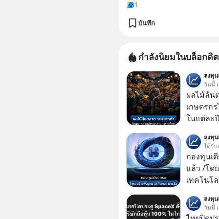
1
บันทึก
กำลังนิยมในบล็อกดิต
ลงทุ
วันนี้
ผลไม้ล้น
เกษตรกร
ในแต่ละปี 
เมืองร้อน
ลงทุ
ได้รับ
กองทุนเด
แล้ว /โดย
เทคโนโลย
เคลื่อนห
ลงทุ
ชีวิตของผ
วันนี้
ไทยปิดประ