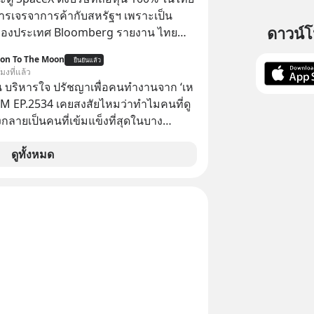
ารเจรจาการค้ากับสหรัฐฯ เพราะเป็น
ดาวน์
ของประเทศ Bloomberg รายงาน ไทย
ดยืนชัดเจนว่า จะไม่อนุญาตให้บริษัท
ion To The Moon
ยืนยันแล้ว
้งบริษัทโทรคมนาคมดาวเทียมที่ถือหุ้น
โมงที่แล้ว
ชาวต่างชาติ ในระหว่างการเจรจาการ
 บริหารใจ ปรัชญาเพื่อคนทำงานจาก ‘เห
บาลสหรัฐ โดยให้เหตุผลว่าเป็นประเด็น
 5M EP.2534 เคยสงสัยไหมว่าทำไมคนที่ดู
ปไตยของประเทศ
กลายเป็นคนที่เข้มแข็งที่สุดในบาง
์ แล้วทำไมคนที่ไม่ออกแรงทำอะไรเลย
วามสำเร็จได้ไวกว่าใครเพื่อน? ไม่แน่ว่า
ดูทั้งหมด
้อาจจะเป็นคนที่รู้จักบริหารใจตัวเอง และ
ที่สุดก็เป็นได้ โดยพอดแคสต์ 5M
จะพาทุกคนไปสำรวจวิธีการบริหารคนและ
ปรัชญาเพื่อคนทำงานจาก ‘เหลาจื่อ’ (เล่า
ปราชญ์จีนแห่งยุคไปด้วยกัน