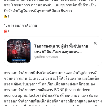
กาย โภชนาการ การนอนหลับ และสุขภาพจิต ซึ่งล้วนเป็น
ปัจจัยสำคัญในการมีสุขภาพที่ดีและยืนยาว
1
1. การออกกำลังกาย
1
โอกาสลงทุน 10 ผู้นำ ทั้งซัปพลาย
เชน AI จีน /โดย ลงทุนแมน
บูสต์โดย ลงทุนแมน
✅ลงทุนตรง คัด 10 ผู้นำเน้น ๆ ใน
ธีม AI จีน ✅คัดเลือกหุ้นใหม่ 9 ตัว
เข้ากองทุน ✅ร่วมเป็นเจ้าของ
การออกกำลังกายมีประโยชน์มากมายและสำคัญต่อการมี
ผู้นำ AI จีน ตั้งแต่โรงงานผลิตชิป
ชีวิตที่ยาวนาน ไม่เพียงแต่จะช่วยให้หัวใจและกล้ามเนื้อแข็ง
หน่วยความจำ โมเดล
แรง แต่ยังปรับปรุงการไหลเวียนเลือดและส่งผลดีต่อสมอง 
การออกกำลังกายช่วยผลิตสาร BDNF (brain-derived 
neurotrophic factor) ที่ช่วยเสริมสร้างความจำและสมอง 
การออกกำลังกายเพียงเล็กน้อยก็สามารถยืดอายุและลดความ