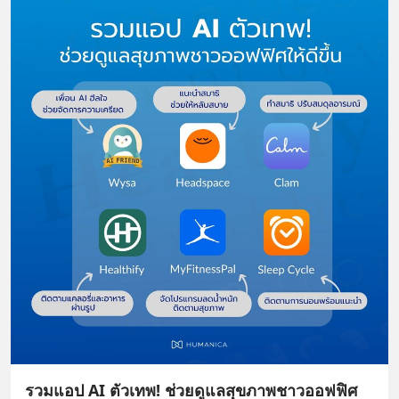
รวมแอป AI ตัวเทพ! ช่วยดูแลสุขภาพชาวออฟฟิศ