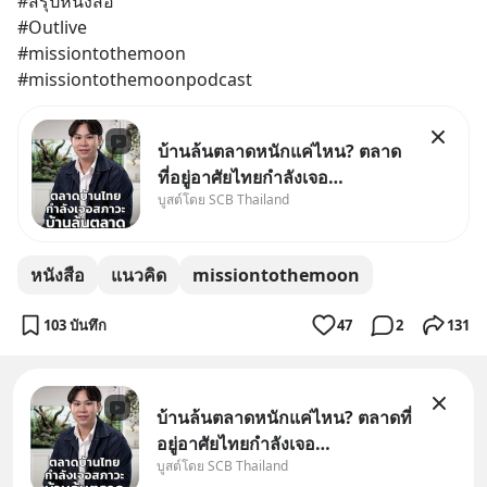
#สรุปหนังสือ
#Outlive
#missiontothemoon
#missiontothemoonpodcast
บ้านล้นตลาดหนักแค่ไหน? ตลาด
ที่อยู่อาศัยไทยกำลังเจอ
บูสต์โดย SCB Thailand
Oversupply หนักกว่าที่คิด และ
ปัญหานี้อาจไม่ได้จบแค่เรื่อง
เศรษฐกิจ #SCBEIC #อสังหา
หนังสือ
แนวคิด
missiontothemoon
#บ้านล้นตลาด #เศรษฐกิจไทย
#EICAround #SCBThailand
103 บันทึก
47
2
131
สามารถดูคลิปท
บ้านล้นตลาดหนักแค่ไหน? ตลาดที่
อยู่อาศัยไทยกำลังเจอ
บูสต์โดย SCB Thailand
Oversupply หนักกว่าที่คิด และ