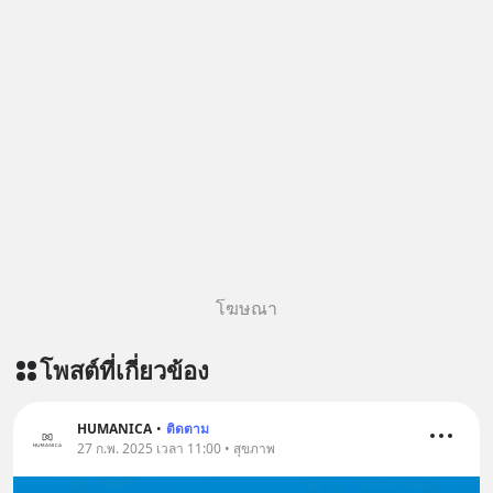
=========================
เครียด หลับยาก ผมอยากแนะนำ
ผลิตภัณฑ์เสริมอาหาร Diip CBD ช่วย
บรรเทาความเครียด ลดความวิตกกังวล
เพิ่มการผ่อนคลาย ซึ่งช่วยให้การนอน
หลับมีประสิทธิภาพมากยิ่งขึ้น 📍 สนใจ
สั่งซื้อสินค้า Diip CBD 💬 LINE :
@diipgeek 🔗 หรือกดลิงก์
https://lin.ee/U91Fzyz
โฆษณา
โพสต์ที่เกี่ยวข้อง
HUMANICA
•
ติดตาม
27 ก.พ. 2025 เวลา 11:00 • สุขภาพ