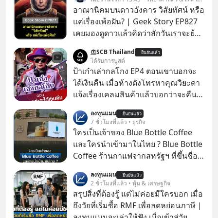
อาณานิคมบนดาวอังคาร วิสัยทัศน์ หรือ
แค่เรื่องเพ้อฝัน? | Geek Story EP827
เคยมองดูดาวแล้วคิดว่าสักวันเราจะย้าย
ไปอยู่บนดาวอังคารตามที่ Elon Musk
SCB Thailand
ยืนยันแล้ว
หรือ Jeff Bezos บอกไว้หรือเปล่า ภาพ
ได้รับการบูสต์
ฝันที่มหาเศรษฐีซิลิคอนแวลลีย์วาดไว้ว่า
ป้าเก๋าเล่ากลโกง EP4 ตอนเขาบอกจะ
มนุษย์นับล้านจะไปสร้างอาณานิคม
ได้เงินคืน เมื่อห้างดังโทรหาคุณวิยะดา
ใหม่ ล้อมรอบด้วยเทคโนโลยีสุดล้ำ อาจ
แจ้งเรื่องเคลมสินค้าแล้วบอกว่าจะคืน
จะฟังดูน่าตื่นเต้น แต่ความจริงที่ถูกซ่อน
เงิน คุณวิยะดาจะได้เงินจริง หรือเป็น
ลงทุนแมน
ไว้ใต้พรมคือ ดาวอังคารเป็นเพียงนรกที่
ยืนยันแล้ว
เรื่องจ้อจี้ หาคำตอบได้ที่ “ป้าเก๋าเล่ากล
7 ชั่วโมงที่แล้ว • ธุรกิจ
เต็มไปด้วยรังสีมรณะและฝุ่นพิษ แล้ว
โกง” EP4 ตอน “เขาบอกว่าจะได้เงิน
ใครเป็นเจ้าของ Blue Bottle Coffee
ทำไมบรรดาผู้นำเทคโนโลยีถึงยัง
คืน” #ป้าเก๋าเล่ากลโกง #แก้เกมกลโกง
และใครนำเข้ามาในไทย ? Blue Bottle
พยายามหลอกขายฝันลมๆ แล้งๆ นี้ให้
#อยู่อย่างยั่งยืน #Cybersecurity #เตือน
Coffee ร้านกาแฟจากสหรัฐฯ ที่ขึ้นชื่อ
กับคนทั้งโลก พวกเขากำลังซ่อนความ
ภัยออนไลน์
เรื่องความพิถีพิถัน กำลังจะเปิดสาขา
ลับอะไรไว้เบื้องหลังโปรเจกต์อวกาศที่
ลงทุนแมน
ยืนยันแล้ว
แรกในประเทศไทย ที่ Central Park
2 ชั่วโมงที่แล้ว • หุ้น & เศรษฐกิจ
ผลาญทรัพยากรมหาศาล วันนี้เราจะมา
สรุปสิ่งที่ต้องรู้ แต่ไม่ค่อยมีใครบอก เมื่อ
กะเทาะเปลือกความลวงโลกนี้กัน ใครที่
ถึงวัยที่เริ่มซื้อ RMF เพื่อลดหย่อนภาษี |
คิดว่าอนาคตของมนุษยชาติอยู่บนดาว
ลงทุนแมนจะเล่าให้ฟัง เมื่อเข้าสู่วัย