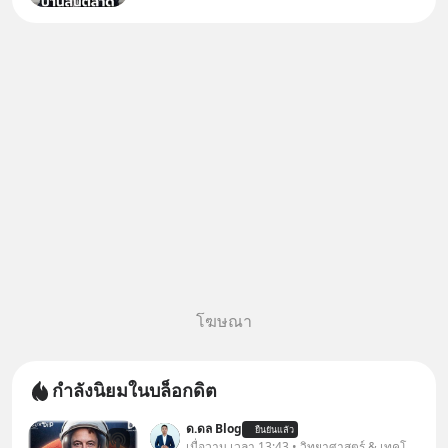
ปัญหานี้อาจไม่ได้จบแค่เรื่อง
เศรษฐกิจ #SCBEIC #อสังหา
#บ้านล้นตลาด #เศรษฐกิจไทย
#EICAround #SCBThailand
สามารถดูคลิปท
โฆษณา
กำลังนิยมในบล็อกดิต
ด.ดล Blog
ยืนยันแล้ว
เมื่อวาน เวลา 13:43 • วิทยาศาสตร์ & เทคโนโลยี