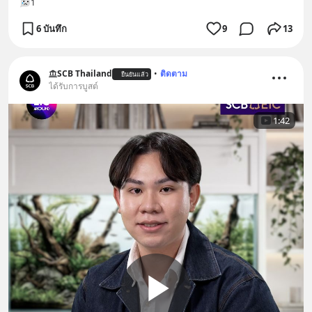
1
6 บันทึก
9
13
SCB Thailand
•
ติดตาม
ยืนยันแล้ว
ได้รับการบูสต์
1:42