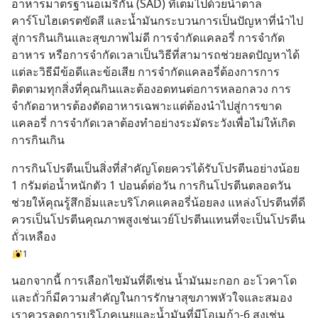
อาหารมาตรฐานอเมริกัน (SAD) ที่เต็มไปด้วยน้ำตาล 
คาร์โบไฮเดรตขัดสี และน้ำมันกระบวนการเป็นปัญหาที่นำไป
สู่การกินเกินและสุขภาพไม่ดี การจำกัดแคลอรี่ การจำกัด
อาหาร หรือการจำกัดเวลาเป็นวิธีที่สามารถช่วยลดปัญหาได้ 
แต่ละวิธีมีข้อดีและข้อเสีย การจำกัดแคลอรี่ต้องการการ
ติดตามทุกสิ่งที่คุณกินและต้องอดทนต่อการหลอกลวง การ
จำกัดอาหารต้องตัดอาหารเฉพาะแต่ต้องนำไปสู่การขาด
แคลอรี่ การจำกัดเวลาต้องทำอย่างระมัดระวังเพื่อไม่ให้เกิด
การกินเกิน
การกินโปรตีนเป็นสิ่งที่สำคัญโดยควรได้รับโปรตีนอย่างน้อย 
1 กรัมต่อน้ำหนักตัว 1 ปอนด์ต่อวัน การกินโปรตีนตลอดวัน
ช่วยให้คุณรู้สึกอิ่มและบริโภคแคลอรี่น้อยลง แหล่งโปรตีนที่ดี
ควรเป็นโปรตีนคุณภาพสูงเช่นเวย์โปรตีนแทนที่จะเป็นโปรตีน
ถั่วเหลือง
1
นอกจากนี้ การเลือกไขมันที่ดีเช่น น้ำมันมะกอก อะโวคาโด 
และถั่วก็มีความสำคัญในการรักษาสุขภาพหัวใจและสมอง 
เราควรลดการบริโภคเนยและน้ำมันที่มีโอเมก้า-6 สูงเช่น 