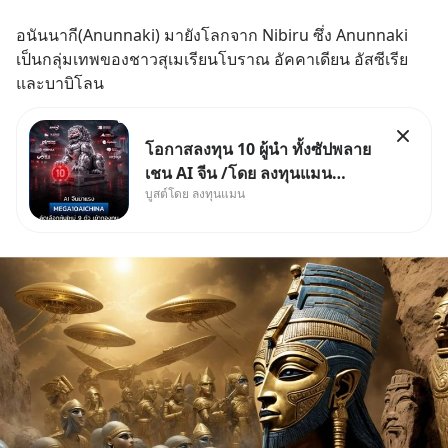
อนันนากี(Anunnaki) มายังโลกจาก Nibiru ซึ่ง Anunnaki 
เป็นกลุ่มเทพของชาวสุเมเรียนโบราณ อัคคาเดียน อัสซีเรีย 
และบาบิโลน
โอกาสลงทุน 10 ผู้นำ ทั้งซัปพลาย
เชน AI จีน /โดย ลงทุนแมน
บูสต์โดย ลงทุนแมน
✅ลงทุนตรง คัด 10 ผู้นำเน้น ๆ ใน
ธีม AI จีน ✅คัดเลือกหุ้นใหม่ 9 ตัว
เข้ากองทุน ✅ร่วมเป็นเจ้าของ
ผู้นำ AI จีน ตั้งแต่โรงงานผลิตชิป
หน่วยความจำ โมเดล