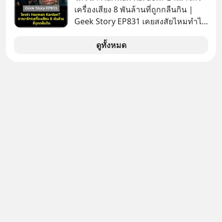
เครื่องเสียง 8 พันล้านที่ถูกกลืนกิน |
Geek Story EP831 เคยสงสัยไหมทำไม
หูฟัง AKG ถึงกลายเป็นแค่ของแถมใน
กล่องมือถือ? หรือลำโพง JBL ถึงวางขาย
ดูทั้งหมด
เกลื่อนตามห้างทั่วไป? ทั้งที่จริง ๆ แล้ว
ชื่อเหล่านี้คือ “ตำนาน” ระดับเทพที่นัก
เล่นเครื่องเสียงยุคก่อนยอมจ่ายเงินหลัก
แสนเพื่อครอบครอง แต่เบื้องหลังความ
แมสนี้ มีโศกนาฏกรรมของโลกธุรกิจ
ซ่อนอยู่ อาณาจักรเครื่องเสียงที่ยิ่งใหญ่
ที่สุดบนโลก ถูกกว้านซื้อไปด้วยมูลค่า 8
พันล้านดอลลาร์โดย Samsung และสิ่ง
ที่เจ็บปวดที่สุดคือ ยักษ์ใหญ่จาก
เกาหลีใต้ไม่ได้ซื้อเพราะหลงใหลใน
เสียงเพลง แต่ซื้อเพื่อเป็นทางลัดเอา
เทคโนโลยีไปใส่ในหน้าปัดรถยนต์
อัจฉริยะ จากจุดสูงสุดของศิลปะแห่ง
เสียงดนตรี ทำไมถึงจบลงด้วยการเป็น