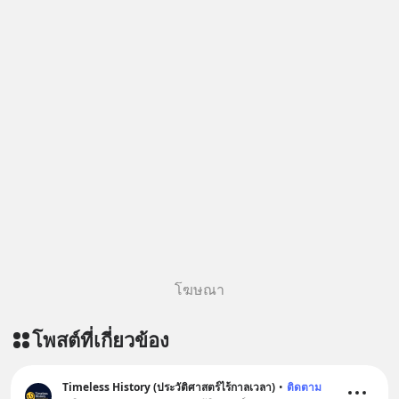
แค่บรรทัดหนึ่งในบัญชีทรัพย์สินของ
บริษัทอื่น เลือกฟังกันได้เลยนะครับ อย่า
ลืมกด Follow ติดตาม PodCast ช่อง
Geek Forever’s Podcast ของผมกัน
ด้วยนะครับ 🎧 ฟังผ่าน Spotify :
https://tinyurl.com/mr39sd7c 🎧 ฟัง
ผ่าน Apple Podcast :
https://bit.ly/4yVPIpg 🎧 ฟังผ่าน
Podbean : https://bit.ly/4hr2jL3 🎧
ฟังผ่าน Youtube :
https://youtu.be/B6IZDYopZLw The
original article appeared here
https://www.tharadhol.com/geek-
story-ep831-who-killed-harman-
โฆษณา
kardon/ ติดตามสาระดี ๆ อัพเดททุกวัน
ผ่าน Line OA ด.ดล Blog คลิกเลย -->
โพสต์ที่เกี่ยวข้อง
https://lin.ee/aMEkyNA
=========================
สนับสนุนโดย Inspire English
Timeless History (ประวัติศาสตร์ไร้กาลเวลา)
•
ติดตาม