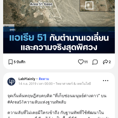
5 บันทึก
11
2
LabPlainly
•
ติดตาม
14 ก.ย. 2019 เวลา 00:00 • วิทยาศาสตร์ & เทคโนโลยี
จุดเริ่มต้นทฤษฎีสบคบคิด “ที่เก็บซ่อนมนุษย์ต่างดาว” บน 
#Area51ความลับแห่งฐานทัพลับ
ความลับที่ไม่เคยมีใครเข้าถึง กับฐานทัพที่ใช้พัฒนาใน