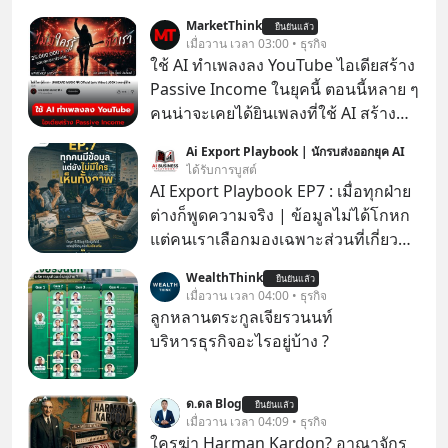
MarketThink
ยืนยันแล้ว
เมื่อวาน เวลา 03:00 • ธุรกิจ
ใช้ AI ทำเพลงลง YouTube ไอเดียสร้าง
Passive Income ในยุคนี้ ตอนนี้หลาย ๆ
คนน่าจะเคยได้ยินเพลงที่ใช้ AI สร้าง
ผ่านหูกันมาบ้าง เช่น เพลง “ไม่มีใคร
Ai Export Playbook | นักรบส่งออกยุค AI
รู้ตัวเรา” จากช่องชื่อว่า UNHEARD
ได้รับการบูสต์
MUSIC ที่ตอนนี้มียอดรับชมกว่า 26
AI Export Playbook EP7 : เมื่อทุกฝ่าย
ล้านครั้งแล้ว
ต่างก็พูดความจริง | ข้อมูลไม่ได้โกหก
แต่คนเราเลือกมองเฉพาะส่วนที่เกี่ยวกับ
ตัวเองเสมอ
WealthThink
ยืนยันแล้ว
เมื่อวาน เวลา 04:00 • ธุรกิจ
ลูกหลานตระกูลเจียรวนนท์
บริหารธุรกิจอะไรอยู่บ้าง ?
ด.ดล Blog
ยืนยันแล้ว
เมื่อวาน เวลา 04:09 • ธุรกิจ
ใครฆ่า Harman Kardon? อาณาจักร