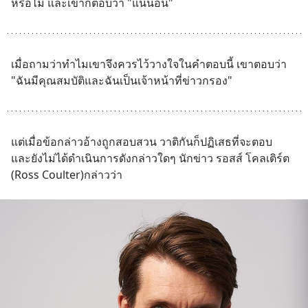
หรือไม่ และเขาก็ตอบว่า "แน่นอน"
เมื่อถามว่าทำไมเขาจึงควรไว้วางใจในคำตอบนี้ เขาตอบว่า 
"ฉันมีคุณสมบัติและฉันเป็นเจ้าหน้าที่ข่าวกรอง"
แต่เมื่อข้อกล่าวอ้างถูกสอบสวน วาติกันก็ปฏิเสธที่จะตอบ  
และยังไม่ได้ดำเนินการดังกล่าวใดๆ นักข่าว รอสส์ โคลเติร์ต 
(Ross Coulter)กล่าวว่า