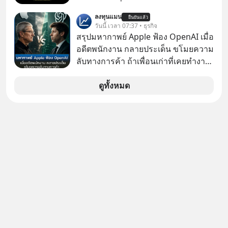
เหมือนทุกครั้งที่เราเคยเจอ เมื่อ Ray
ลงทุนแมน
ยืนยันแล้ว
Dalio ชายผู้เคยทำนายวิกฤตเศรษฐกิจ
วันนี้ เวลา 07:37 • ธุรกิจ
มาแล้วหลายต่อหลายครั้ง ออกมาส่ง
สรุปมหากาพย์ Apple ฟ้อง OpenAI เมื่อ
สัญญาณเตือนระเบิดเวลาลูกใหม่ที่
อดีตพนักงาน กลายประเด็น ขโมยความ
กำลังก่อตัวขึ้น จาก "ระเบิดหนี้สิน
ลับทางการค้า ถ้าเพื่อนเก่าที่เคยทำงาน
มหาศาล" ผสานเข้ากับ "ฟองสบู่กระแส
ด้วยกัน ทักมาขอให้เราช่วยหาไฟล์งาน
AI" ที่ผู้คนกำลังแห่ไล่ราคาอย่างบ้าคลั่ง
เก่าที่เขาเคยทำไว้ ตอนยังอยู่บริษัท
ดูทั้งหมด
บทเรียนจากประวัติศาสตร์ 500 ปี บอก
เดียวกัน
อะไรเรา? ระเบียบโลกกำลังจะเปลี่ยน
มือไปในทิศทางไหน? และเราควรรับมือ
อย่างไรก่อนที่ทุกอย่างจะสายเกินไป?
ร่วมเจาะลึกบทวิเคราะห์และข้อคิดการ
เงินฉบับ Dalio กันได้ใน EP. นี้
#RayDalio #สรุปบทเรียน #การเงินการ
ลงทุน #MissionToTheMoon
#MissionToTheMoonPodcast