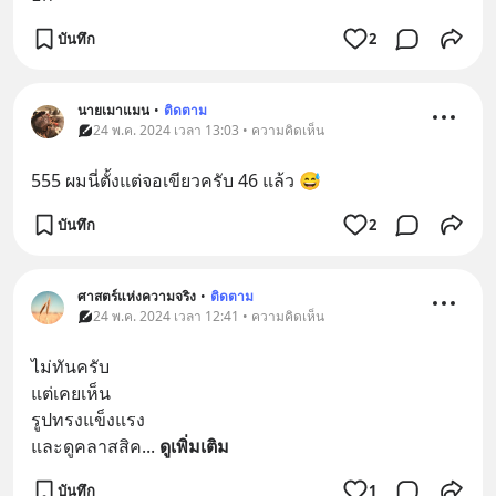
บันทึก
2
นายเมาแมน
•
ติดตาม
24 พ.ค. 2024 เวลา 13:03 • ความคิดเห็น
555 ผมนี่ตั้งแต่จอเขียวครับ 46 แล้ว 😅
บันทึก
2
ศาสตร์แห่งความจริง
•
ติดตาม
24 พ.ค. 2024 เวลา 12:41 • ความคิดเห็น
ไม่ทันครับ
แต่เคยเห็น
รูปทรงแข็งแรง
และดูคลาสสิค
... 
ดูเพิ่มเติม
บันทึก
1