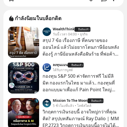
กำลังนิยมในบล็อกดิต
WealthThink
ยืนยันแล้ว
วันนี้ เวลา 04:00 • ธุรกิจ
สรุป 7 ข้อ เรื่องภาษี ที่คนขายของ
ออนไลน์ แล้วไม่อยากโดนภาษีย้อนหลัง
ต้องรู้ ภาษีย้อนหลังคือฝันร้าย ที่พ่อค้า
แม่ค้าคนไหนก็คงไม่อยากพบเจอ
ลงทุนแมน
ยืนยันแล้ว
ได้รับการบูสต์
กองทุน S&P 500 ค่าจัดการฟรี ไม่มีลิ
มิต กองแรกในไทย มาแล้ว.. กองทุนที่
ออกแบบมาเพื่อแก้ Pain Point ใหญ่
ของนักลงทุนไทยพร้อมกัน 3 เรื่อง
Mission To The Moon
ยืนยันแล้ว
5 ชั่วโมงที่แล้ว • ไลฟ์สไตล์
วิกฤตการเงินรอบนี้ อาจใหญ่กว่าที่คุณ
คิด? สรุปบทสัมภาษณ์ Ray Dalio | MM
EP.2723 วิกฤตการเงินรอบนี้อาจไม่ได้