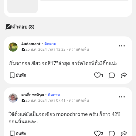
คำตอบ (8)
Audamant
•
ติดตาม
25 พ.ค. 2024 เวลา 13:23 • ความคิดเห็น
เริ่มจากจอเขียว จอสี17"ล่าสุด ฮาร์ดไดรฟ์ตั้ง3กิ๊กแน่ะ
บันทึก
1
ตาเล็ก พรพิรุณ
•
ติดตาม
25 พ.ค. 2024 เวลา 07:41 • ความคิดเห็น
ใช้ตั้งแต่ยังเป็นจอเขียว monochrome ครับ ก็ราว 42ปี
ก่อนนั่นแหละ.
บันทึก
2