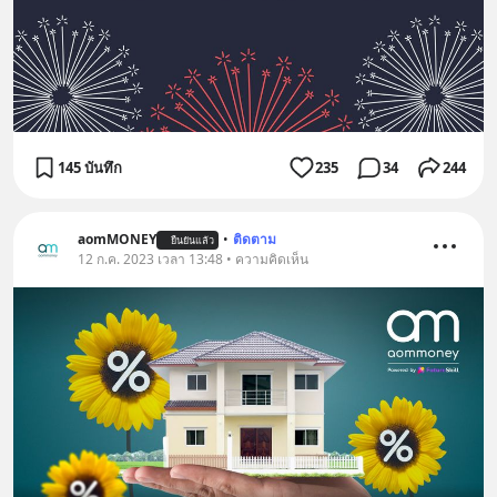
145 บันทึก
235
34
244
aomMONEY
•
ติดตาม
ยืนยันแล้ว
12 ก.ค. 2023 เวลา 13:48 • ความคิดเห็น