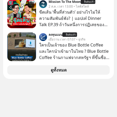
Mission To The Moon
ยืนยันแล้ว
เคลื่อนหลัก ของการเติบโตทาง
2 ส.ค. เวลา 13:00 • ไลฟ์สไตล์
เศรษฐกิจ และวิถีชีวิตของผู้คนอย่าง
ขีดเส้น ‘พื้นที่ส่วนตัว’ อย่างไรไม่ให้
ยาวนานต่อจากนี้
ความสัมพันธ์พัง? | แอปเท๋ Dinner
Talk EP.39 ถ้าวันหนึ่งการปฏิเสธของ
เราทำให้อีกฝ่ายรู้สึกเจ็บปวด คิดว่าเรา
ลงทุนแมน
ยืนยันแล้ว
ตั้งกำแพงใส่และมองว่าเราเห็นแก่ตัวทั้ง
เมื่อวาน เวลา 07:07 • ธุรกิจ
ที่เราเองก็ไม่เคยปฏิเสธใครอย่างนี้มา
ใครเป็นเจ้าของ Blue Bottle Coffee
ก่อน แต่พอตั้งใจจะ ‘สร้างขอบเขต’ เพื่อ
และใครนำเข้ามาในไทย ? Blue Bottle
ตัวเองดูสักครั้ง กลับทำให้เกิดรอยร้าว
Coffee ร้านกาแฟจากสหรัฐฯ ที่ขึ้นชื่อ
ในความสัมพันธ์เสียอย่างนั้น โดยราย
เรื่องความพิถีพิถัน กำลังจะเปิดสาขา
การแอปเท๋ Dinner Talk ในวันนี้โฮสต์
แรกในประเทศไทย ที่ Central Park
ดูทั้งหมด
ทั้ง 2 ท่าน แทป-รวิศ หาญอุตสาหะ และ
เอ๋ นิ้วกลม-สราวุธ เฮ้งสวัสดิ์ จะพาทุก
คนไปสำรวจวิธีสร้างขอบเขตเพื่อรักษา
ใจของตัวเองและรักษาความสัมพันธ์
ของคนรอบข้างไปพร้อมกัน
#boundary #selfdevelopment #แอป
เท๋dinnertalk