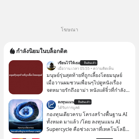
โฆษณา
กำลังนิยมในบล็อกดิต
เขียนไว้ให้เธอ
ยืนยันแล้ว
เมื่อวาน เวลา 05:55 • ความคิดเห็น
มนุษย์รุ่นสุดท้ายที่ถูกเลี้ยงโดยมนุษย์
เมื่อวานผมชวนเพื่อนๆไปดูหนังเรื่อง
จดหมายรักถึงอาม่า หนังแต้จิ๋วที่กำลัง
โด่งดังทั่วโลกอยู่ในตอนนี้ เหตุเกิดจาก
ลงทุนแมน
ยืนยันแล้ว
ป๊าผมเห็นโปสเตอร์หนังเรื่องนี้หลาย
ได้รับการบูสต์
เดือนก่อนและอยากดูมาก ด้วยเพราะว่า
กองทุนเดียวครบ โครงสร้างพื้นฐาน AI
อากงก็มาจากเมืองจีน ป๊าก็พูดแต้จิ๋วได้
ทั้งหมด มาแล้ว /โดย ลงทุนแมน AI
มีเรื่องราวมีความผูกพันที่ได้ยินตั้งแต่
Supercycle คือช่วงเวลาที่เทคโนโลยี
เด็ก
ปัญญาประดิษฐ์ จะกลายเป็นตัวขับ