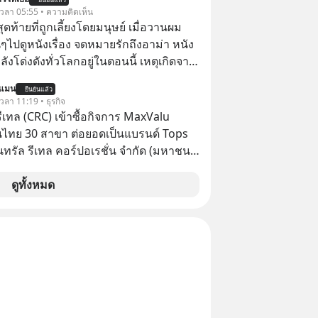
 ฟรีค่าธรรมเนียมซื้อ
้ เวลา 05:55 • ความคิดเห็น
สุดท้ายที่ถูกเลี้ยงโดยมนุษย์ เมื่อวานผม
ไปดูหนังเรื่อง จดหมายรักถึงอาม่า หนัง
กำลังโด่งดังทั่วโลกอยู่ในตอนนี้ เหตุเกิดจาก
โปสเตอร์หนังเรื่องนี้หลายเดือนก่อนและ
นแมน
ยืนยันแล้ว
องจีน ป๊า
 เวลา 11:19 • ธุรกิจ
๋วได้ มีเรื่องราวมีความผูกพันที่ได้ยินตั้งแต่
รีเทล (CRC) เข้าซื้อกิจการ MaxValu
นไทย 30 สาขา ต่อยอดเป็นแบรนด์ Tops
็นทรัล รีเทล คอร์ปอเรชั่น จำกัด (มหาชน)
แจ้งตลาดหลักทรัพย์ฯ ว่า บริษัท เซ็นทรัล
 จำกัด (CFR) ซึ่งเป็นบริษัทย่อยที่ CRC ถือ
ดูทั้งหมด
ทางตรงและทางอ้อม 100%