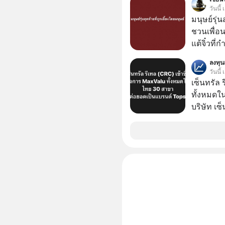
บาทขึ้นไป
วันนี
มนุษย์รุ่น
ชวนเพื่อนๆ
แต้จิ๋วที่
ป๊าผมเห็น
ลงทุ
อยากดูมาก ด้วยเพราะว่าอากงก็มาจากเมื
วันนี้
ก็พูดแต้จิ
เซ็นทรัล 
เด็ก
ทั้งหมดใ
บริษัท เซ
หรือ CRC 
ฟู้ด รีเทล
หุ้นทั้ง