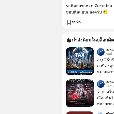
รักคืออยากกอด จุ๊บๆหน่อย 
ชอบคือแอบมองครับ 🙂
บันทึก
กำลังนิยมในบล็อกดิต
ลงทุ
วันนี้
สรุปวิธี
ภาษีลงทุ
หมายความ
ลงทุ
ได้รับ
โอกาสในห
เลือกหุ้น
พลายเชน AI จีน 
โปรโมชัน
เขียนไ