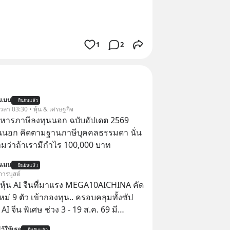
1
2
นแมน
ยืนยันแล้ว
 เวลา 03:30 • หุ้น & เศรษฐกิจ
บริหารภาษีลงทุนนอก ฉบับอัปเดต 2569
นนอก คิดตามฐานภาษีบุคคลธรรมดา นั่น
ว่าถ้าเรามีกำไร 100,000 บาท
นแมน
ยืนยันแล้ว
การบูสต์
ุ้น AI จีนที่มาแรง MEGA10AICHINA คัด
ใหม่ 9 ตัว เข้ากองทุน.. ครอบคลุมทั้งซัป
พิเศษ ช่วง 3 - 19 ส.ค. 69 มี
 ลด 50% ค่าธรรมเนียมซื้อ | ยอด 2 ล้าน
ว้ให้เธอ
ยืนยันแล้ว