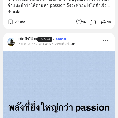
คำแนะนำว่าให้ตามหา passion ถึงจะทำอะไรได้สำเร็จ
... 
อ่านต่อ
5 บันทึก
16
10
เขียนไว้ให้เธอ
•
ติดตาม
ยืนยันแล้ว
7 ม.ค. 2023 เวลา 04:04 • ความคิดเห็น