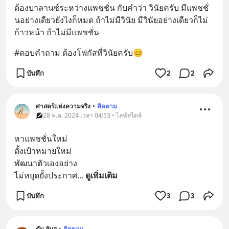
ต้องบาลานซ์ระหว่างแพชชั่น กับคำว่า วินัยครับ มีแพชชั่
นอย่างเดียวยังไงก็หมด ถ้าไม่มีวินัย มีวินัยอย่างเดียวก็ไม่
ก้าวหน้า ถ้าไม่มีแพชชั่น
#ตอบคำถาม ต้องโฟกัสที่วินัยครับ😊
บันทึก
2
2
ศาสตร์แห่งความจริง
•
ติดตาม
28 พ.ค. 2024 เวลา 04:53 • ไลฟ์สไตล์
หาแพชชั่นใหม่
ตั้งเป้าหมายใหม่
พัฒนาตัวเองอย่าง
ไม่หยุดยั้งประกาศ
... 
ดูเพิ่มเติม
บันทึก
3
3
ตัน ยันฮู
•
ติดตาม