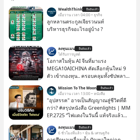
WealthThink
ยืนยันแล้ว
เมื่อวาน เวลา 04:00 • ธุรกิจ
ลูกหลานตระกูลเจียรวนนท์
บริหารธุรกิจอะไรอยู่บ้าง ?
ลงทุนแมน
ยืนยันแล้ว
ได้รับการบูสต์
โอกาสในหุ้น AI จีนที่มาแรง
MEGA10AICHINA คัดเลือกหุ้นใหม่ 9
ตัว เข้ากองทุน.. ครอบคลุมทั้งซัปพลาย
เชน AI จีน พิเศษ ช่วง 3 - 19 ส.ค. 69 มี
Mission To The Moon
ยืนยันแล้ว
โปรโมชัน ลด 50% ค่าธรรมเนียมซื้อ |
เมื่อวาน เวลา 13:00 • หนังสือ
ยอด 2 ล้านบาทขึ้นไป ฟรีค่าธรรมเนียม
"อุปสรรค" อาจเป็นสัญญาณสู่ชีวิตที่ดี
ซื้อ
กว่า? #สรุปหนังสือ Greenlights | MM
EP.2725 “ไฟแดงในวันนี้ แท้จริงแล้ว
อาจเป็นสัญญาณไฟเขียวที่ยังไม่ถึงเวลา
ลงทุนแมน
ยืนยันแล้ว
เปลี่ยนสี” McConaughey ดาราดาวรุ่ง
6 ชั่วโมงที่แล้ว • หุ้น & เศรษฐกิจ
ในยุคหนึ่ง เคยปฏิเสธเงินค่าตัวหนังรอม
การศึกษาเหลื่อมล้ำ ปัญหาใหญ่ฉุด