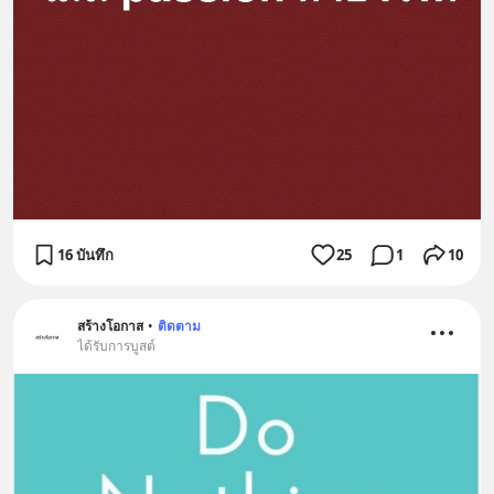
16 บันทึก
25
1
10
สร้างโอกาส
•
ติดตาม
ได้รับการบูสต์