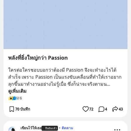
พลังที่ยิ่งใหญ่กว่า Passion
ใครต่อใครชอบบอกว่าต้องมี Passion จึงจะทำอะไรได้
สำเร็จ เพราะ Passion เป็นแรงขับเคลื่อนที่ทำให้เราอยาก
ลุกขึ้นมาทำงานอย่างไม่รู้เบื่อ ซึ่งก็น่าจะจริงตามน
... 
ดูเพิ่มเติม
6
70 บันทึก
72
4
43
เขียนไว้ให้เธอ
•
ติดตาม
ยืนยันแล้ว