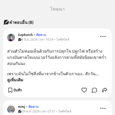
โฆษณา
คำตอบอื่น
(
8
)
Supburch
•
ติดตาม
6 มิ.ย. 2024 เวลา 10:54 • ไลฟ์สไตล์
ส่วนตัวไม่ค่อยเห็นด้วยกับการปลุกใจ ปลูกไฟ หรือสร้าง
แรงบันดาลใจแบบเวอร์วังอลังการตามที่สมัยนิยมเขาพร่ำ
สอนกันนะ
เพราะมันไม่ใช่สิ่งที่มาจากข้างในตัวเราเอง.. สักวัน
... 
ดูเพิ่มเติม
บันทึก
mmj
•
ติดตาม
29 พ.ค. 2024 เวลา 07:51 • ไลฟ์สไตล์