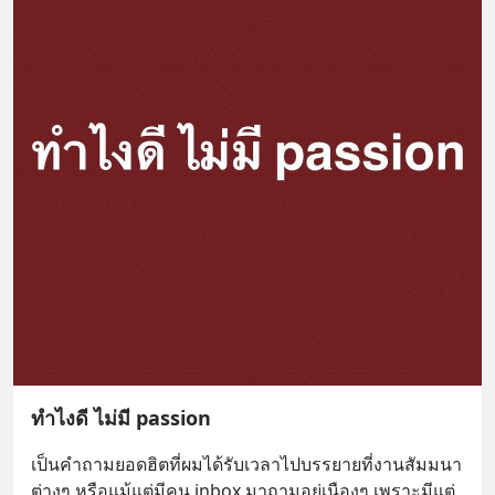
ทำไงดี ไม่มี passion
เป็นคำถามยอดฮิตที่ผมได้รับเวลาไปบรรยายที่งานสัมมนา
ต่างๆ หรือแม้แต่มีคน inbox มาถามอยู่เนืองๆ เพราะมีแต่