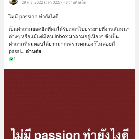
29 พ.ย. 2022 เวลา 02:57 • ความคิดเห็น
ไม่มี passion ทำยังไงดี
เป็นคำถามยอดฮิตที่ผมได้รับเวลาไปบรรยายที่งานสัมมนา
ต่างๆ หรือแม้แต่มีคน inbox มาถามอยู่เนืองๆ ซึ่งเป็น
คำถามที่ผมตอบได้ยากมากเพราะผมเองก็ไม่ค่อยมี 
passi
... 
อ่านต่อ
1