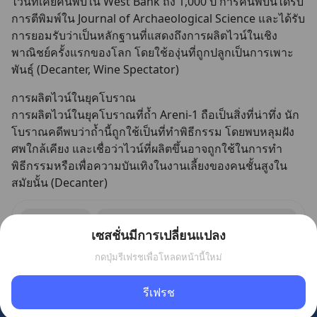
ไวน์ที่เคยค้นพบใน West Bank ถึง 1,000 ปี การค้นพบนี้ได้รับ
การตีพิมพ์ใน Journal of Archaeological Science และได้รับ
การยอมรับว่าเป็นหลักฐานที่แสดงถึงการผลิตไวน์ในเชิง
พาณิชย์ครั้งแรกของโลก โดยใช้องุ่นที่ถูกปลูกเป็นการเพาะ
พันธุ์ (Decanter, Wine Spectator)
การผลิตไวน์ในยุคโบราณ
การผลิตไวน์ในยุคโบราณที่ถ้ำ Areni-1 ถือเป็นสิ่งที่น่าทึ่ง นัก
โบราณคดีพบว่าถ้ำนี้ถูกใช้เป็นที่ทำพิธีกรรม โดยพบหลุมฝัง
ศพใกล้เคียง และเชื่อว่าไวน์ที่ผลิตขึ้นอาจถูกใช้ในการทำ
พิธีกรรมหรือเพื่อความบันเทิงในงานเลี้ยงของคนชั้นสูงใน
สมัยนั้น (Decanter)
เซสชั่นมีการเปลี่ยนแปลง
กดปุ่มรีเฟรชเพื่อโหลดหน้านี้ใหม่
รีเฟรช