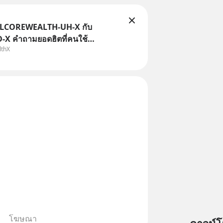
TLCOREWEALTH-UH-X กับ
X คำถามยอดฮิตที่คนใช้
lthX
ถามเข้ามา
โฆษณา