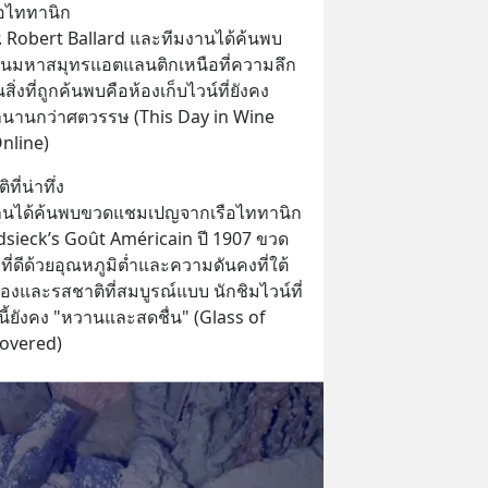
ือไททานิก
. Robert Ballard และทีมงานได้ค้นพบ
ในมหาสมุทรแอตแลนติกเหนือที่ความลึก
่งที่ถูกค้นพบคือห้องเก็บไวน์ที่ยังคง
านานกว่าศตวรรษ (This Day in Wine 
nline)
ี่น่าทึ่ง
านได้ค้นพบขวดแชมเปญจากเรือไททานิก 
sieck’s Goût Américain ปี 1907 ขวด
ที่ดีด้วยอุณหภูมิต่ำและความดันคงที่ใต้
องและรสชาติที่สมบูรณ์แบบ นักชิมไวน์ที่
นี้ยังคง "หวานและสดชื่น" (Glass of 
overed)