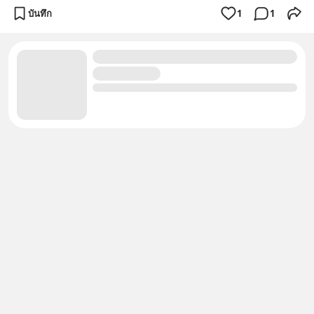
บันทึก
1
1