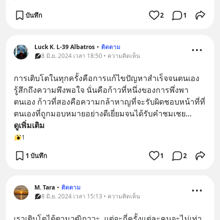
บันทึก
2
1
Luck K. L-39 Albatros
•
ติดตาม
8 มิ.ย. 2024 เวลา 18:50 • ความคิดเห็น
การเติบโตในทุกครั้งคือการแก้ไขปัญหาสำเร็จจนตนเอง
รู้สึกถึงความพึงพอใจ นั่นคือก้าวที่หนึ่งของการพึ่งพา
ตนเอง ก้าวที่สองคือความกล้าหาญที่จะรับผิดชอบหน้าที่ที่
ตนเองที่ถูกมอบหมายอย่างดีเยี่ยมจนได้รับคำชมเชย
... 
ดูเพิ่มเติม
1
1 บันทึก
1
2
M. Tara
•
ติดตาม
8 มิ.ย. 2024 เวลา 15:13 • ความคิดเห็น
เราเติบโตได้ตามวุฒิภาวะ  แต่จะกี่ครั้งแต่ละคนจะไม่เท่า