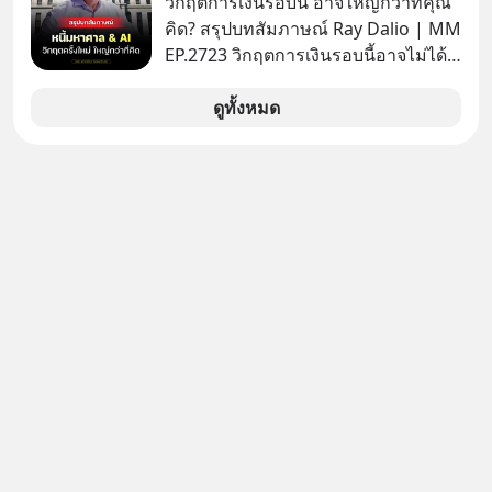
วิกฤตการเงินรอบนี้ อาจใหญ่กว่าที่คุณ
เติบโตได้ถึง 16% ขณะที่ผู้ประกอบการ
คิด? สรุปบทสัมภาษณ์ Ray Dalio | MM
โฮสเทลและที่พักขนาดเล็ก ซึ่งมีสัดส่วน
EP.2723 วิกฤตการเงินรอบนี้อาจไม่ได้
ถึง 91% ของธุรกิจที่พักทั้งหมด กลับโต
เหมือนทุกครั้งที่เราเคยเจอ เมื่อ Ray
เพียง 1.3% เท่านั้น เกิดอะไรขึ้นกับที่พัก
Dalio ชายผู้เคยทำนายวิกฤตเศรษฐกิจ
ดูทั้งหมด
รายเล็ก ? อะไรคือข้อจำกัดที่ทำให้โต
มาแล้วหลายต่อหลายครั้ง ออกมาส่ง
ไม่สุด และต้องปลดล็อกกฎเกณฑ์ไหน
สัญญาณเตือนระเบิดเวลาลูกใหม่ที่
เพื่อให้รายเล็กเติบโตได้มากกว่าที่เป็น
กำลังก่อตัวขึ้น จาก "ระเบิดหนี้สิน
อยู่ ? Talk ลงทุนแมนชวนมาวิเคราะห์
มหาศาล" ผสานเข้ากับ "ฟองสบู่กระแส
เรื่องนี้ กับคุณนรี สุเนต์ตา นายกสมาคม
AI" ที่ผู้คนกำลังแห่ไล่ราคาอย่างบ้าคลั่ง
โฮสเทลและที่พักขนาดเล็ก
บทเรียนจากประวัติศาสตร์ 500 ปี บอก
(ประเทศไทย)
อะไรเรา? ระเบียบโลกกำลังจะเปลี่ยน
มือไปในทิศทางไหน? และเราควรรับมือ
อย่างไรก่อนที่ทุกอย่างจะสายเกินไป?
ร่วมเจาะลึกบทวิเคราะห์และข้อคิดการ
เงินฉบับ Dalio กันได้ใน EP. นี้
#RayDalio #สรุปบทเรียน #การเงินการ
ลงทุน #MissionToTheMoon
#MissionToTheMoonPodcast