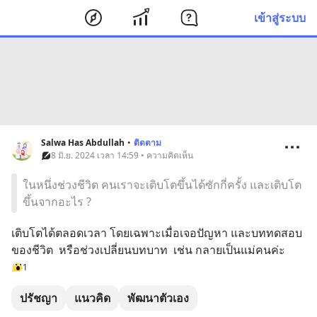
เข้าสู่ระบบ
Salwa Has Abdullah
•
ติดตาม
8 มิ.ย. 2024 เวลา 14:59 • ความคิดเห็น
ในหนึ่งช่วงชีวิต คนเราจะเติบโตขึ้นได้ซักกี่ครั้ง และเติบโต
ขึ้นจากอะไร ?
เติบโตได้ตลอดเวลา โดยเฉพาะเมื่อเจอปัญหา และบททดสอบ
ของชีวิต  หรือช่วงเปลี่ยนบทบาท  เช่น กลายเป็นแม่คนค่ะ
1
ปรัชญา
แนวคิด
พัฒนาตัวเอง