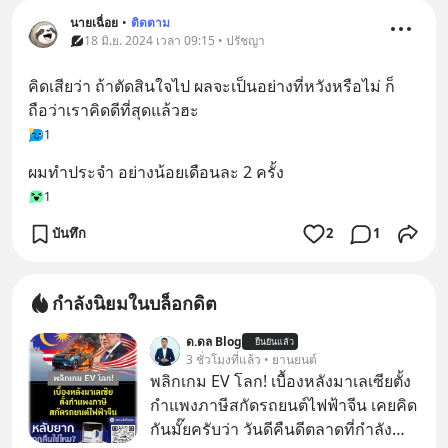
นายเฉื่อย
•
ติดตาม
18 มิ.ย. 2024 เวลา 09:15 • ปรัชญา
คิดเสียว่า ถ้าตัดสินใจไป ผลจะเป็นอย่างที่หวังหรือไม่ ก็
ถือว่าเราคิดดีที่สุดแล้วฮะ
1
ผมทำประจำ อย่างน้อยเดือนละ 2 ครั้ง
1
บันทึก
2
1
กำลังนิยมในบล็อกดิต
ด.ดล Blog
ยืนยันแล้ว
3 ชั่วโมงที่แล้ว • ยานยนต์
พลิกเกม EV โลก! เบื้องหลังมาเลเซียตั้ง
กำแพงภาษีสกัดรถยนต์ไฟฟ้าจีน เคยคิด
กันมั๊ยครับว่า วันดีคืนดีตลาดที่กำลัง