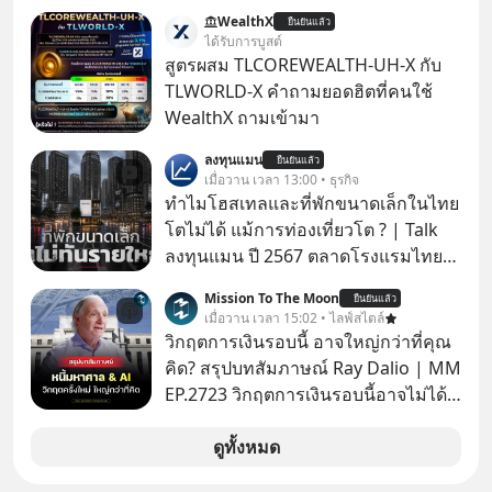
เติบโตพุ่งทะยาน จะถูกมือมืดเตะตัดขา
WealthX
ยืนยันแล้ว
จนหน้าทิ่มแบบไม่ทันตั้งตัว…
ได้รับการบูสต์
สูตรผสม TLCOREWEALTH-UH-X กับ
TLWORLD-X คำถามยอดฮิตที่คนใช้
WealthX ถามเข้ามา
ลงทุนแมน
ยืนยันแล้ว
เมื่อวาน เวลา 13:00 • ธุรกิจ
ทำไมโฮสเทลและที่พักขนาดเล็กในไทย
โตไม่ได้ แม้การท่องเที่ยวโต ? | Talk
ลงทุนแมน ปี 2567 ตลาดโรงแรมไทย
มูลค่ารวมเฉียด 4 แสนล้านบาท แต่รู้
Mission To The Moon
ยืนยันแล้ว
หรือไม่ว่า รายได้กว่า 85% กระจุกอยู่กับ
เมื่อวาน เวลา 15:02 • ไลฟ์สไตล์
ผู้ประกอบการรายใหญ่ และมีอัตราการ
วิกฤตการเงินรอบนี้ อาจใหญ่กว่าที่คุณ
เติบโตได้ถึง 16% ขณะที่ผู้ประกอบการ
คิด? สรุปบทสัมภาษณ์ Ray Dalio | MM
โฮสเทลและที่พักขนาดเล็ก ซึ่งมีสัดส่วน
EP.2723 วิกฤตการเงินรอบนี้อาจไม่ได้
ถึง 91% ของธุรกิจที่พักทั้งหมด กลับโต
เหมือนทุกครั้งที่เราเคยเจอ เมื่อ Ray
เพียง 1.3% เท่านั้น เกิดอะไรขึ้นกับที่พัก
Dalio ชายผู้เคยทำนายวิกฤตเศรษฐกิจ
ดูทั้งหมด
รายเล็ก ? อะไรคือข้อจำกัดที่ทำให้โต
มาแล้วหลายต่อหลายครั้ง ออกมาส่ง